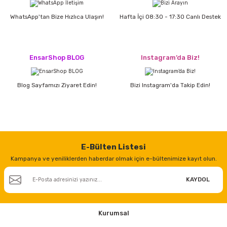
estere
WhatsApp'tan Bize Hızlıca Ulaşın!
Hafta İçi 08:30 - 17:30 Canlı Destek
a
nası
EnsarShop BLOG
Instagram’da Biz!
ı
Blog Sayfamızı Ziyaret Edin!
Bizi Instagram'da Takip Edin!
Çakma Makinası
E-Bülten Listesi
sı
Kampanya ve yeniliklerden haberdar olmak için e-bültenimize kayıt olun.
KAYDOL
Kurumsal