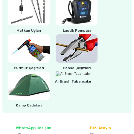
ri
inası
Matkap Uçları
Lastik Pompası
sı Tabanı
ancası
sı
Pürmüz Çeşitleri
Pense Çeşitleri
AirBrush Tabancalar
lı-Zemin Yıkama
Kamp Çadırları
i
WhatsApp İletişim
Bizi Arayın