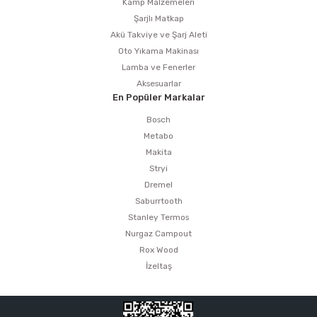
Kamp Malzemeleri
Şarjlı Matkap
Akü Takviye ve Şarj Aleti
Oto Yıkama Makinası
Lamba ve Fenerler
Aksesuarlar
En Popüler Markalar
Bosch
Metabo
Makita
Stryi
Dremel
Saburrtooth
Stanley Termos
Nurgaz Campout
Rox Wood
İzeltaş