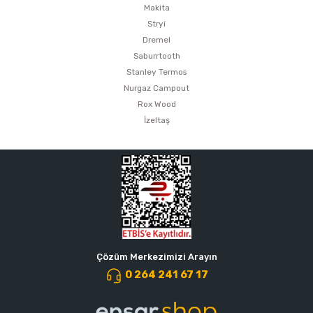
Makita
Stryi
Dremel
Saburrtooth
Stanley Termos
Nurgaz Campout
Rox Wood
İzeltaş
Çözüm Merkezimizi Arayın
0 264 241 67 17