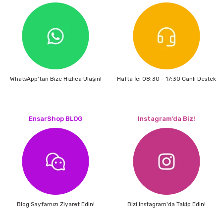
ri
inası
sı Tabanı
ancası
WhatsApp'tan Bize Hızlıca Ulaşın!
Hafta İçi 08:30 - 17:30 Canlı Destek
sı
EnsarShop BLOG
Instagram’da Biz!
lı-Zemin Yıkama
i
Blog Sayfamızı Ziyaret Edin!
Bizi Instagram'da Takip Edin!