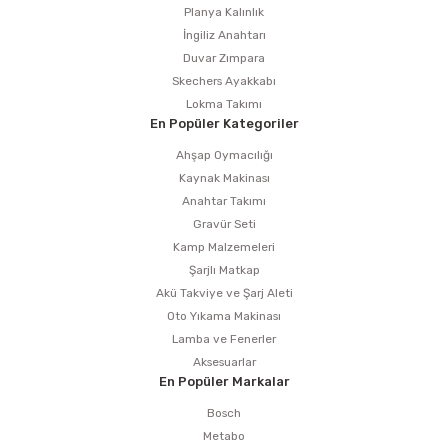
Planya Kalınlık
İngiliz Anahtarı
Duvar Zımpara
Skechers Ayakkabı
Lokma Takımı
En Popüler Kategoriler
Ahşap Oymacılığı
Kaynak Makinası
Anahtar Takımı
Gravür Seti
Kamp Malzemeleri
Şarjlı Matkap
Akü Takviye ve Şarj Aleti
Oto Yıkama Makinası
Lamba ve Fenerler
Aksesuarlar
En Popüler Markalar
Bosch
Metabo