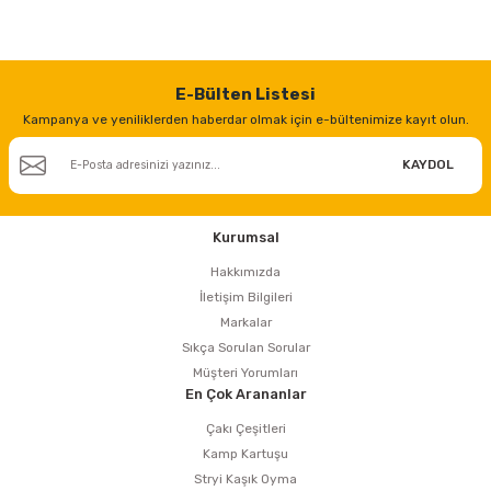
estere
a
E-Bülten Listesi
nası
Kampanya ve yeniliklerden haberdar olmak için e-bültenimize kayıt olun.
ı
KAYDOL
Kurumsal
Çakma Makinası
Hakkımızda
İletişim Bilgileri
Markalar
sı
Sıkça Sorulan Sorular
Müşteri Yorumları
En Çok Arananlar
Çakı Çeşitleri
Kamp Kartuşu
Stryi Kaşık Oyma