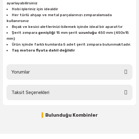
ayarlayabilirsiniz
ları
rbün
Marangoz Tezgahları
Hobi işleriniz için idealdir
Her türlü ahşap ve metal parçalarınızı zımparalamada
ra
e
Rende Çeşitleri
kullanırsınız
Bıçak ve kesici aletlerinizi bilemek içinde ideal bir aparattır
Şerit zımpara
genişliği
15 mm şerit
uzunluğu
450 mm (450x15
e Mat
p Ucu
a
Taşlama İçin Ahşap Oyma Aparatları
mm)
Ürün içinde farklı kumlarda 5 adet şerit zımpara bulunmaktadır.
Taş motoru fiyata dahil değildir
r
ap Ucu
Torna Bıçakları
ski - Kargaburun
arları
Yorumlar
i
lmas Panç
Taksit Seçenekleri
estere Ucu
Bu ürüne ilk yorumu siz yapın!
Tükendi
ı
Bulunduğu Kombinler
Yorum Yaz
kinası
NEXON 450x15 mm Sonsuz Şerit Bant Zımpara (Kum Seçiniz)