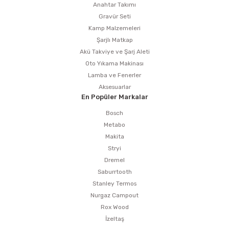
Anahtar Takımı
Gravür Seti
Kamp Malzemeleri
Şarjlı Matkap
Akü Takviye ve Şarj Aleti
Oto Yıkama Makinası
Lamba ve Fenerler
Aksesuarlar
En Popüler Markalar
Bosch
Metabo
Makita
Stryi
Dremel
Saburrtooth
Stanley Termos
Nurgaz Campout
Rox Wood
İzeltaş