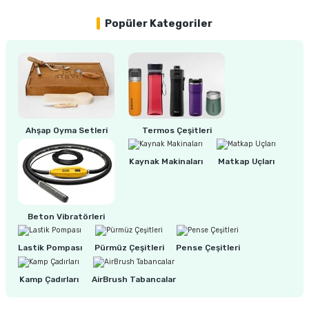
Popüler Kategoriler
42,00 TL
ri
inası
sı Tabanı
ancası
Ahşap Oyma Setleri
Termos Çeşitleri
sı
Kaynak Makinaları
Matkap Uçları
lı-Zemin Yıkama
Beton Vibratörleri
Lastik Pompası
Pürmüz Çeşitleri
Pense Çeşitleri
i
Kamp Çadırları
AirBrush Tabancalar