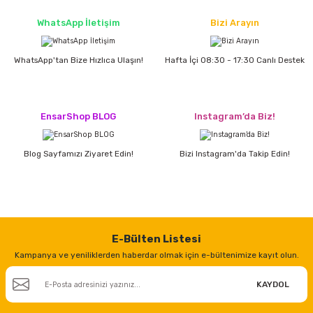
estere
WhatsApp İletişim
Bizi Arayın
a
WhatsApp'tan Bize Hızlıca Ulaşın!
Hafta İçi 08:30 - 17:30 Canlı Destek
nası
ı
EnsarShop BLOG
Instagram’da Biz!
Blog Sayfamızı Ziyaret Edin!
Bizi Instagram'da Takip Edin!
Çakma Makinası
sı
E-Bülten Listesi
Kampanya ve yeniliklerden haberdar olmak için e-bültenimize kayıt olun.
KAYDOL