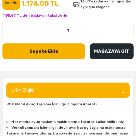
13:00’a kadar verilen siparişler
1.174,00 TL
İNDİRİM
aynı gün kargoda
inası
şitleri
Makinası
ünleri
Maşalı Boru Anahtarı
Ahşap Yontma Bıçağı (Carving Knife)
Outdoor T-Shirt
*195,67 TL den başlayan taksitlerle!
kinası
 & Mastik
ı
inası
Yıldız Anahtar
Balon Zımpara
tleri
a Taşı
akinası
Bileme Ekipmanları
Sepete Ekle
MAĞAZAYA GİT
tleri
İçin Keski Murçlar
 Tabancası
Diğer Marangoz Ürünleri
sı
si
ap Ucu
Japon Testereleri
ırını
rları
ı
Kaşık ve Kuksa Oyma Aletleri
Ürün Bilgisi
 Kesici
a
kinası
uarları
Kutu Oymacılığı (Chip Carving)
ROX Wood Avuç Taşlama İçin Eğe Zımpara Aparatı
i
re
Marangoz Çekici ve Ahşap Tokmak
Her marka avuç taşlama makinalarına takarak kullanabilirsiniz
leri
inası Bıçakları
inası
Marangoz Ölçü Aletleri
Verimli zımpara işlemi için devir ayarlı avuç taşlama makinanıza
takmanız tavsiye olunur, bu sayede şerit zımparanın dönme hızını