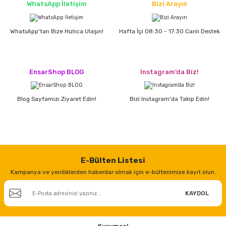
estere
WhatsApp İletişim
Bizi Arayın
a
WhatsApp'tan Bize Hızlıca Ulaşın!
Hafta İçi 08:30 - 17:30 Canlı Destek
nası
EnsarShop BLOG
Instagram’da Biz!
ı
Blog Sayfamızı Ziyaret Edin!
Bizi Instagram'da Takip Edin!
Çakma Makinası
sı
E-Bülten Listesi
Kampanya ve yeniliklerden haberdar olmak için e-bültenimize kayıt olun.
KAYDOL