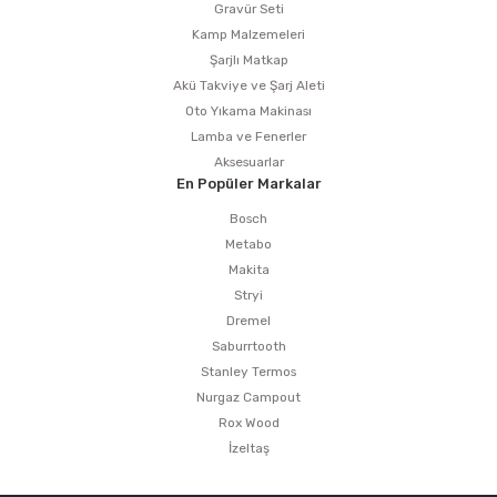
Gravür Seti
Kamp Malzemeleri
Şarjlı Matkap
Akü Takviye ve Şarj Aleti
Oto Yıkama Makinası
Lamba ve Fenerler
Aksesuarlar
En Popüler Markalar
Bosch
Metabo
Makita
Stryi
Dremel
Saburrtooth
Stanley Termos
Nurgaz Campout
Rox Wood
İzeltaş