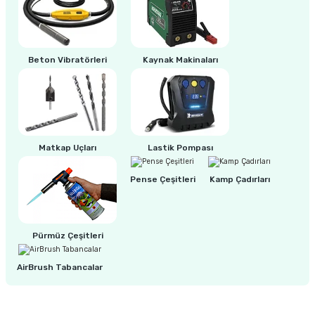
ri
inası
Beton Vibratörleri
Kaynak Makinaları
sı Tabanı
ancası
sı
Matkap Uçları
Lastik Pompası
Pense Çeşitleri
Kamp Çadırları
lı-Zemin Yıkama
Pürmüz Çeşitleri
AirBrush Tabancalar
i