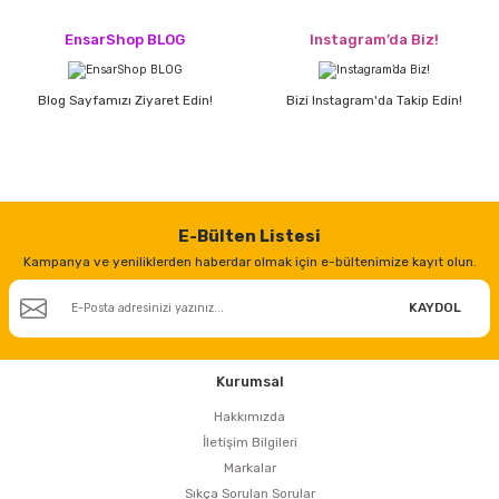
estere
EnsarShop BLOG
Instagram’da Biz!
a
Blog Sayfamızı Ziyaret Edin!
Bizi Instagram'da Takip Edin!
nası
ı
E-Bülten Listesi
Kampanya ve yeniliklerden haberdar olmak için e-bültenimize kayıt olun.
Çakma Makinası
KAYDOL
sı
Kurumsal
Hakkımızda
İletişim Bilgileri
Markalar
Sıkça Sorulan Sorular