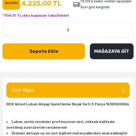
13:00’a kadar verilen siparişler
4.225,00 TL
İNDİRİM
aynı gün kargoda
inası
şitleri
Makinası
ünleri
Maşalı Boru Anahtarı
Ahşap Yontma Bıçağı (Carving Knife)
Outdoor T-Shirt
*704,17 TL den başlayan taksitlerle!
kinası
 & Mastik
ı
inası
Yıldız Anahtar
Balon Zımpara
tleri
a Taşı
akinası
Bileme Ekipmanları
Sepete Ekle
MAĞAZAYA GİT
tleri
İçin Keski Murçlar
 Tabancası
Diğer Marangoz Ürünleri
sı
si
ap Ucu
Japon Testereleri
ırını
rları
ı
Kaşık ve Kuksa Oyma Aletleri
Ürün Bilgisi
 Kesici
a
kinası
uarları
Kutu Oymacılığı (Chip Carving)
ROX Wood Luban Ahşap İşaretleme Bıçak Seti 3 Parça 153ROX0056
i
re
Marangoz Çekici ve Ahşap Tokmak
Luban serisi rendeler profesyonel seri, yüksek kalitede
leri
inası Bıçakları
inası
Marangoz Ölçü Aletleri
üretilmiş özel üretim rendelerdir
Ürünler detaylı ve en üst kaliteli materyallerden imal edilmiştir