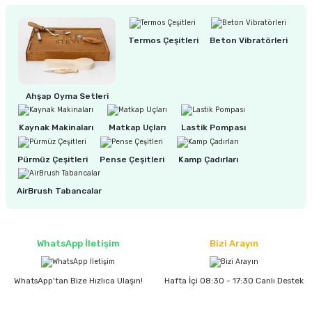
ri
inası
Termos Çeşitleri
Beton Vibratörleri
sı Tabanı
Ahşap Oyma Setleri
ancası
Kaynak Makinaları
Matkap Uçları
Lastik Pompası
sı
Pürmüz Çeşitleri
Pense Çeşitleri
Kamp Çadırları
AirBrush Tabancalar
lı-Zemin Yıkama
WhatsApp İletişim
Bizi Arayın
i
WhatsApp'tan Bize Hızlıca Ulaşın!
Hafta İçi 08:30 - 17:30 Canlı Destek