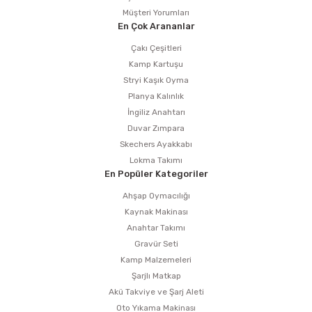
Müşteri Yorumları
En Çok Arananlar
Çakı Çeşitleri
Kamp Kartuşu
Stryi Kaşık Oyma
Planya Kalınlık
İngiliz Anahtarı
Duvar Zımpara
Skechers Ayakkabı
Lokma Takımı
En Popüler Kategoriler
Ahşap Oymacılığı
Kaynak Makinası
Anahtar Takımı
Gravür Seti
Kamp Malzemeleri
Şarjlı Matkap
Akü Takviye ve Şarj Aleti
Oto Yıkama Makinası