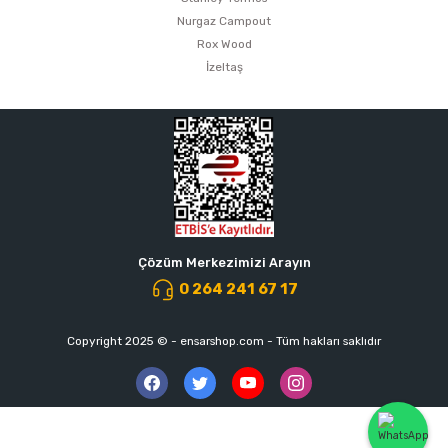
Nurgaz Campout
Rox Wood
İzeltaş
Çözüm Merkezimizi Arayın
0 264 241 67 17
Copyright 2025 © - ensarshop.com - Tüm hakları saklıdır