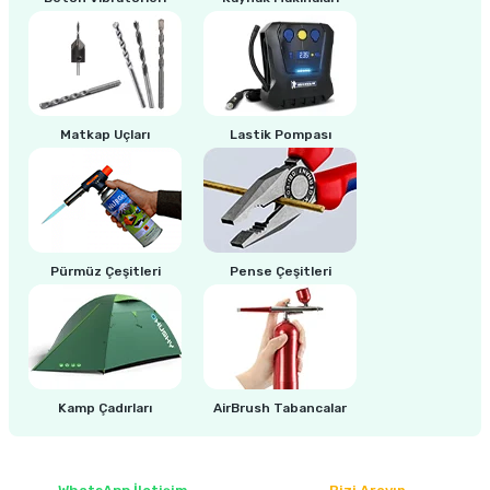
ri
inası
sı Tabanı
Matkap Uçları
Lastik Pompası
ancası
sı
Pürmüz Çeşitleri
Pense Çeşitleri
lı-Zemin Yıkama
Kamp Çadırları
AirBrush Tabancalar
i