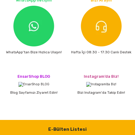
WhatsApp İletişim
Bizi Arayın
estere
a
nası
ı
WhatsApp'tan Bize Hızlıca Ulaşın!
Hafta İçi 08:30 - 17:30 Canlı Destek
Çakma Makinası
EnsarShop BLOG
Instagram’da Biz!
sı
Blog Sayfamızı Ziyaret Edin!
Bizi Instagram'da Takip Edin!
E-Bülten Listesi