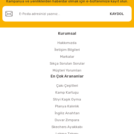
Kampanya ve yeniliklerden haberdar olmak için e-bültenimize kayıt olun.
KAYDOL
Kurumsal
Hakkımızda
İletişim Bilgileri
Markalar
Sıkça Sorulan Sorular
Müşteri Yorumları
En Çok Arananlar
Çakı Çeşitleri
Kamp Kartuşu
Stryi Kaşık Oyma
Planya Kalınlık
İngiliz Anahtarı
Duvar Zımpara
Skechers Ayakkabı
Lokma Takımı