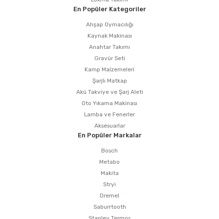
En Popüler Kategoriler
Ahşap Oymacılığı
Kaynak Makinası
Anahtar Takımı
Gravür Seti
Kamp Malzemeleri
Şarjlı Matkap
Akü Takviye ve Şarj Aleti
Oto Yıkama Makinası
Lamba ve Fenerler
Aksesuarlar
En Popüler Markalar
Bosch
Metabo
Makita
Stryi
Dremel
Saburrtooth
Stanley Termos