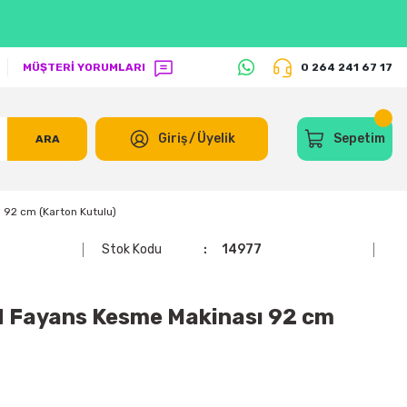
MÜŞTERİ YORUMLARI
0 264 241 67 17
Giriş
/
Üyelik
Sepetim
ARA
92 cm (Karton Kutulu)
Stok Kodu
14977
 Fayans Kesme Makinası 92 cm