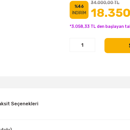
34.000,00 TL
%46
18.350
İNDİRİM
*3.058,33 TL den başlayan tak
aksit Seçenekleri
utulu)