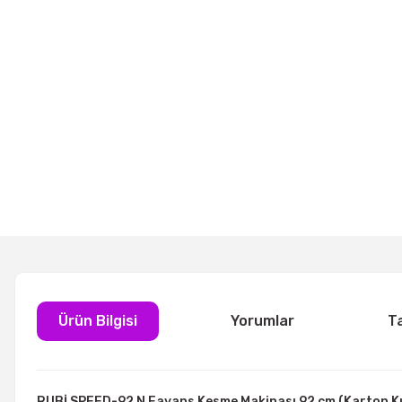
Ürün Bilgisi
Yorumlar
T
RUBİ SPEED-92 N Fayans Kesme Makinası 92 cm (Karton K