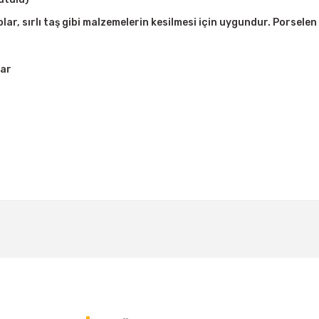
, sırlı taş gibi malzemelerin kesilmesi için uygundur. Porselen 
lar
Bu ürüne ilk yorumu siz yapın!
Yorum Yaz