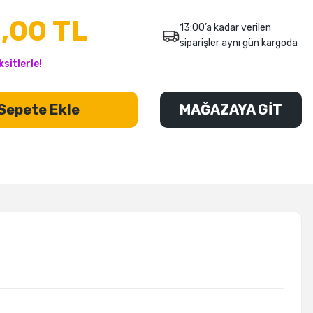
,00 TL
13:00’a kadar verilen
siparişler aynı gün kargoda
sitlerle!
Sepete Ekle
MAĞAZAYA GİT