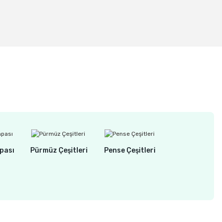
ipi Törpü 15.87 mm Kalın Diş (Sap:3.2 mm)
pası
Pürmüz Çeşitleri
Pense Çeşitleri