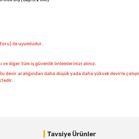
otoru) ile uyumludur.
 diğer tüm iş güvenlik önlemlerinizi alınız.
r. Bu devir aralığından daha düşük yada daha yüksek devirle çal
tedir.
Bu ürüne ilk yorumu siz yapın!
Tavsiye Ürünler
Yorum Yaz