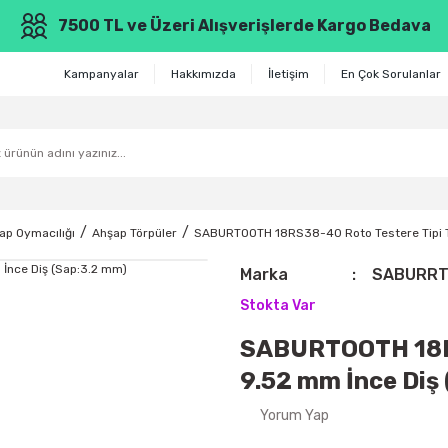
7500 TL ve Üzeri Alışverişlerde Kargo Bedava
Kampanyalar
Hakkımızda
İletişim
En Çok Sorulanlar
ap Oymacılığı
Ahşap Törpüler
SABURTOOTH 18RS38-40 Roto Testere Tipi T
Marka
SABURR
Stokta Var
SABURTOOTH 18RS
9.52 mm İnce Diş
Yorum Yap