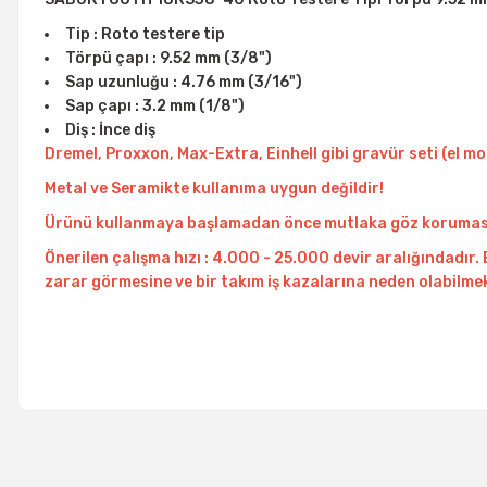
Tip : Roto testere tip
Törpü çapı : 9.52 mm (3/8")
Sap uzunluğu : 4.76 mm (3/16")
Sap çapı : 3.2 mm (1/8")
Diş : İnce diş
Dremel, Proxxon, Max-Extra, Einhell gibi gravür seti (el m
Metal ve Seramikte kullanıma uygun değildir!
Ürünü kullanmaya başlamadan önce mutlaka göz koruması ve
Önerilen çalışma hızı : 4.000 - 25.000 devir aralığındadı
zarar görmesine ve bir takım iş kazalarına neden olabilmek