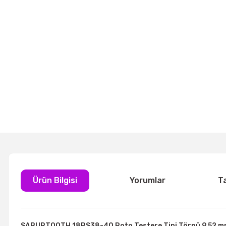
Ürün Bilgisi
Yorumlar
T
SABURTOOTH 18RS38-40 Roto Testere Tipi Törpü 9.52 mm 