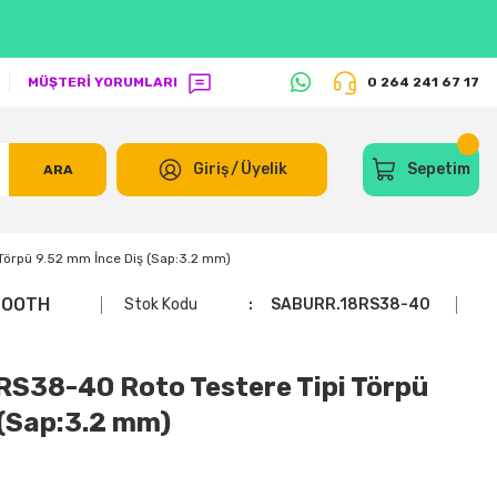
MÜŞTERİ YORUMLARI
0 264 241 67 17
Giriş
/
Üyelik
Sepetim
ARA
örpü 9.52 mm İnce Diş (Sap:3.2 mm)
TOOTH
Stok Kodu
SABURR.18RS38-40
38-40 Roto Testere Tipi Törpü
 (Sap:3.2 mm)