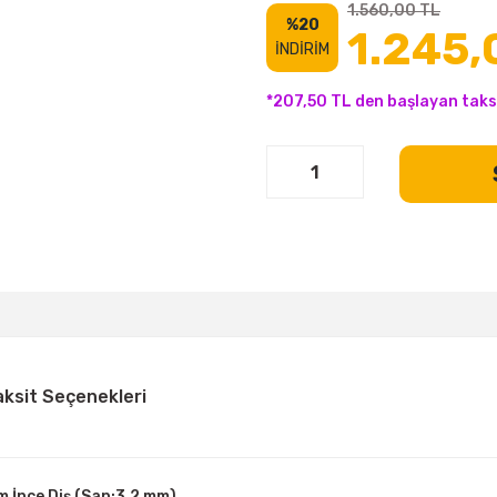
1.560,00 TL
%20
1.245,
İNDİRİM
*207,50 TL den başlayan taksi
aksit Seçenekleri
İnce Diş (Sap:3.2 mm)