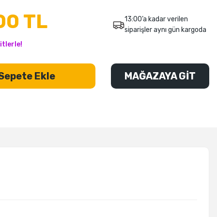
00 TL
13:00’a kadar verilen
siparişler aynı gün kargoda
tlerle!
Sepete Ekle
MAĞAZAYA GİT