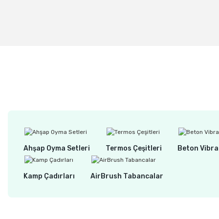
%25
SABURTOOTH 18RS38-50 Roto Testere Tipi Törpü 9.52 mm Kalın
1.560,00 TL
1.170,00 TL
Ahşap Oyma Setleri
Termos Çeşitleri
Beton Vibra
Kamp Çadırları
AirBrush Tabancalar