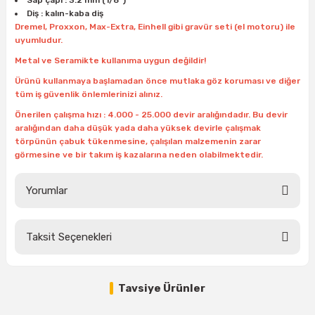
Sap çapı : 3.2 mm (1/8")
ları
rbün
Marangoz Tezgahları
Diş : kalın-kaba diş
Dremel, Proxxon, Max-Extra, Einhell gibi gravür seti (el motoru) ile
uyumludur.
ra
e
Rende Çeşitleri
Metal ve Seramikte kullanıma uygun değildir!
e Mat
p Ucu
a
Taşlama İçin Ahşap Oyma Aparatları
Ürünü kullanmaya başlamadan önce mutlaka göz koruması ve diğer
tüm iş güvenlik önlemlerinizi alınız.
r
ap Ucu
Önerilen çalışma hızı : 4.000 - 25.000 devir aralığındadır. Bu devir
Torna Bıçakları
aralığından daha düşük yada daha yüksek devirle çalışmak
törpünün çabuk tükenmesine, çalışılan malzemenin zarar
ski - Kargaburun
arları
görmesine ve bir takım iş kazalarına neden olabilmektedir.
i
lmas Panç
Yorumlar
estere Ucu
Taksit Seçenekleri
Bu ürüne ilk yorumu siz yapın!
ı
kinası
Tavsiye Ürünler
Yorum Yaz