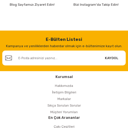
Blog Sayfamızı Ziyaret Edin!
Bizi Instagram'da Takip Edin!
E-Bülten Listesi
Kampanya ve yeniliklerden haberdar olmak için e-bültenimize kayıt olun.
KAYDOL
Kurumsal
Hakkımızda
İletişim Bilgileri
Markalar
Sıkça Sorulan Sorular
Müşteri Yorumları
En Çok Arananlar
Çakı Çeşitleri