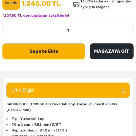
13:00’a kadar verilen siparişler
1.245,00 TL
İNDİRİM
aynı gün kargoda
inası
şitleri
Makinası
ünleri
Maşalı Boru Anahtarı
Ahşap Yontma Bıçağı (Carving Knife)
Outdoor T-Shirt
*207,50 TL den başlayan taksitlerle!
kinası
 & Mastik
ı
inası
Yıldız Anahtar
Balon Zımpara
tleri
a Taşı
akinası
Bileme Ekipmanları
Sepete Ekle
MAĞAZAYA GİT
tleri
İçin Keski Murçlar
 Tabancası
Diğer Marangoz Ürünleri
sı
si
ap Ucu
Japon Testereleri
ırını
rları
ı
Kaşık ve Kuksa Oyma Aletleri
Ürün Bilgisi
 Kesici
a
kinası
uarları
Kutu Oymacılığı (Chip Carving)
SABURTOOTH 18S38-50 Yuvarlak Top Törpü 9.5 mm Kalın Diş
(Sap:3.2 mm)
i
re
Marangoz Çekici ve Ahşap Tokmak
Tip : Yuvarlak-top
Törpü çapı : 9.52 mm (3/8")
leri
inası Bıçakları
inası
Marangoz Ölçü Aletleri
Sap uzunluğu : 9.52 mm (3/8")