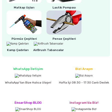
estere
Matkap Uçları
Lastik Pompası
a
nası
ı
Pürmüz Çeşitleri
Pense Çeşitleri
Kamp Çadırları
AirBrush Tabancalar
Çakma Makinası
WhatsApp İletişim
Bizi Arayın
sı
WhatsApp'tan Bize Hızlıca Ulaşın!
Hafta İçi 08:30 - 17:30 Canlı Destek
EnsarShop BLOG
Instagram’da Biz!