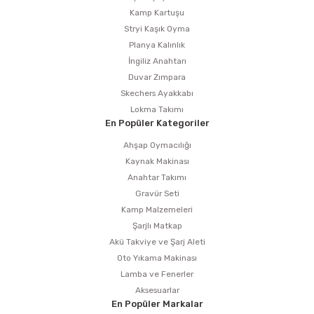
Kamp Kartuşu
Stryi Kaşık Oyma
Planya Kalınlık
İngiliz Anahtarı
Duvar Zımpara
Skechers Ayakkabı
Lokma Takımı
En Popüler Kategoriler
Ahşap Oymacılığı
Kaynak Makinası
Anahtar Takımı
Gravür Seti
Kamp Malzemeleri
Şarjlı Matkap
Akü Takviye ve Şarj Aleti
Oto Yıkama Makinası
Lamba ve Fenerler
Aksesuarlar
En Popüler Markalar