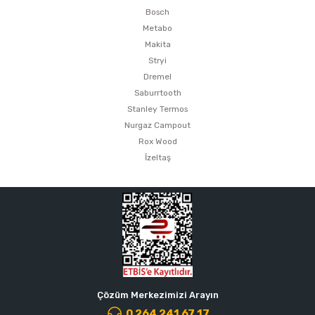
Bosch
Metabo
Makita
Stryi
Dremel
Saburrtooth
Stanley Termos
Nurgaz Campout
Rox Wood
İzeltaş
Çözüm Merkezimizi Arayın
0 264 241 67 17