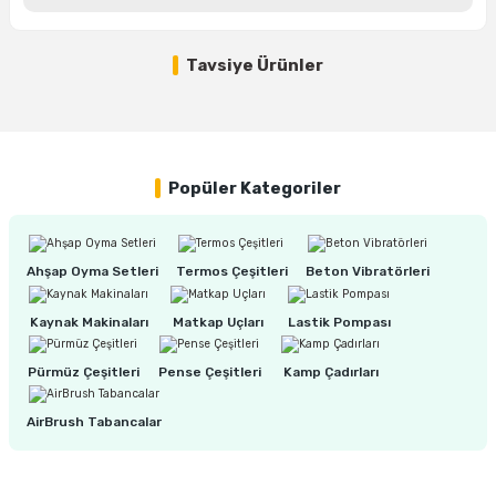
ları
rbün
Marangoz Tezgahları
Tavsiye Ürünler
Yorum Yaz
ra
e
Rende Çeşitleri
%24
BOSCH Eğe ve Törpü Temizleme Fırçası (1600A039HW)
e Mat
p Ucu
a
Taşlama İçin Ahşap Oyma Aparatları
r
ap Ucu
Torna Bıçakları
Popüler Kategoriler
400,00 TL
ski - Kargaburun
arları
305,00 TL
Ahşap Oyma Setleri
Termos Çeşitleri
Beton Vibratörleri
i
lmas Panç
Kaynak Makinaları
Matkap Uçları
Lastik Pompası
estere Ucu
Pürmüz Çeşitleri
Pense Çeşitleri
Kamp Çadırları
ı
AirBrush Tabancalar
kinası