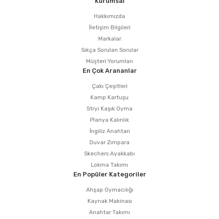
Kurumsal
estere
Hakkımızda
a
İletişim Bilgileri
Markalar
nası
Sıkça Sorulan Sorular
Müşteri Yorumları
En Çok Arananlar
ı
Çakı Çeşitleri
Kamp Kartuşu
Stryi Kaşık Oyma
Planya Kalınlık
Çakma Makinası
İngiliz Anahtarı
Duvar Zımpara
sı
Skechers Ayakkabı
Lokma Takımı
En Popüler Kategoriler
Ahşap Oymacılığı
Kaynak Makinası
Anahtar Takımı