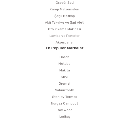
Gravür Seti
Kamp Malzemeleri
Şarjlı Matkap
Akü Takviye ve Şarj Aleti
Oto Yıkama Makinası
Lamba ve Fenerler
Aksesuarlar
En Popüler Markalar
Bosch
Metabo
Makita
Stryi
Dremel
Saburrtooth
Stanley Termos
Nurgaz Campout
Rox Wood
İzeltaş