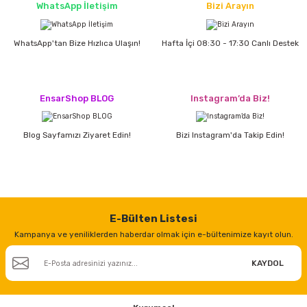
WhatsApp İletişim
Bizi Arayın
ri
inası
WhatsApp'tan Bize Hızlıca Ulaşın!
Hafta İçi 08:30 - 17:30 Canlı Destek
sı Tabanı
EnsarShop BLOG
Instagram’da Biz!
ancası
Blog Sayfamızı Ziyaret Edin!
Bizi Instagram'da Takip Edin!
sı
lı-Zemin Yıkama
E-Bülten Listesi
Kampanya ve yeniliklerden haberdar olmak için e-bültenimize kayıt olun.
KAYDOL
i