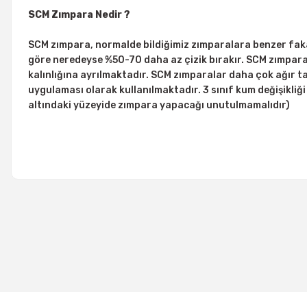
SCM Zımpara Nedir ?
SCM zımpara, normalde bildiğimiz zımparalara benzer faka
göre neredeyse %50-70 daha az çizik bırakır. SCM zımpara
kalınlığına ayrılmaktadır. SCM zımparalar daha çok ağır 
uygulaması olarak kullanılmaktadır. 3 sınıf kum değişikliğ
altındaki yüzeyide zımpara yapacağı unutulmamalıdır)
Tükendi
%11
SİA 6924 SİAMET HD Vidalı SCM Zımpara 50 mm Medium