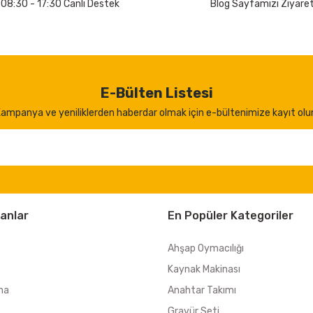
 08:30 - 17:30 Canlı Destek
Blog Sayfamızı Ziyaret
E-Bülten Listesi
ampanya ve yeniliklerden haberdar olmak için e-bültenimize kayıt olu
anlar
En Popüler Kategoriler
Ahşap Oymacılığı
Kaynak Makinası
ma
Anahtar Takımı
Gravür Seti