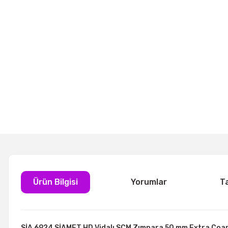
Ürün Bilgisi
Yorumlar
T
SİA 6924 SİAMET HD Vidalı SCM Zımpara 50 mm Extra Coa