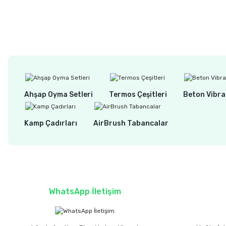
75,00 TL
67,00 TL
Tükendi
%10
SİA R-Type Vidalı ve Cırtlı 50 mm Zımpara Tabanı - 6 mm - 1/4 S
Ahşap Oyma Setleri
Termos Çeşitleri
Beton Vibra
923,00 TL
Kamp Çadırları
AirBrush Tabancalar
830,00 TL
WhatsApp İletişim