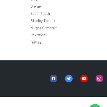
Dremel
Saburrtooth
Stanley Termos
Nurgaz Campout
Rox Wood
İzeltaş