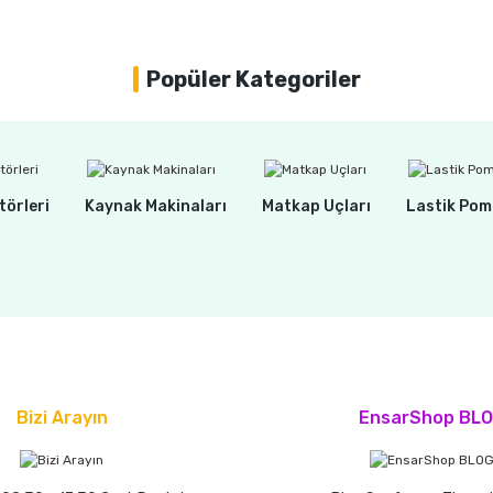
75,00 TL
67,00 TL
Popüler Kategoriler
aplı
törleri
Kaynak Makinaları
Matkap Uçları
Lastik Pom
Bizi Arayın
EnsarShop BL