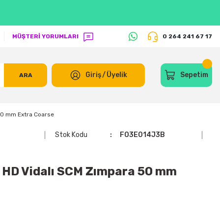
MÜŞTERİ YORUMLARI
0 264 241 67 17
Giriş
/
Üyelik
Sepetim
ARA
50 mm Extra Coarse
Stok Kodu
F03E014J3B
 HD Vidalı SCM Zımpara 50 mm