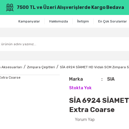
7500 TL ve Üzeri Alışverişlerde Kargo Bedava
Kampanyalar
Hakkımızda
İletişim
En Çok Sorulanlar
 Aksesuarları
Zımpara Çeşitleri
SİA 6924 SİAMET HD Vidalı SCM Zımpara 
Marka
SIA
Stokta Yok
SİA 6924 SİAMET
Extra Coarse
Yorum Yap