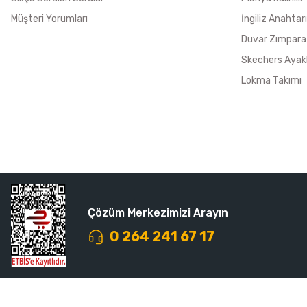
Müşteri Yorumları
İngiliz Anahtarı
Duvar Zımpara
Skechers Ayak
Lokma Takımı
Çözüm Merkezimizi Arayın
0 264 241 67 17