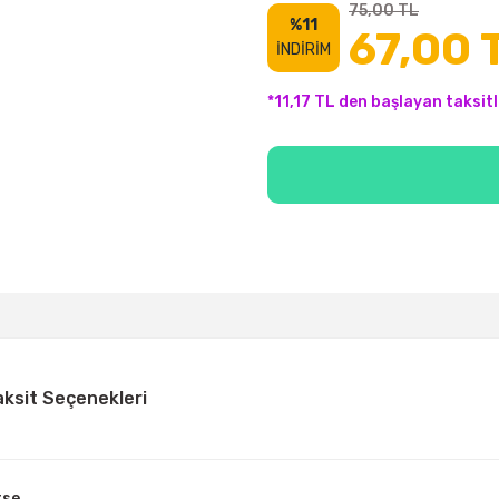
75,00 TL
%11
67,00 
İNDİRİM
*11,17 TL den başlayan taksitl
aksit Seçenekleri
rse