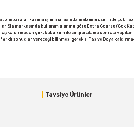
t zımparalar kazıma işlemi sırasında malzeme üzerinde çok fazl
lar Sia markasında kullanım alanına göre Extra Coarse (Çok Kab
talaş kaldırmadan çok, kaba kum ile zımparalama sonrası yapılan
i farklı sonuçlar vereceği bilinmesi gerekir. Pas ve Boya kaldırm
Bu ürüne ilk yorumu siz yapın!
Tükendi
Tavsiye Ürünler
Yorum Yaz
%11
SİA 6924 SİAMET HD Vidalı SCM Zımpara 50 mm Coarse