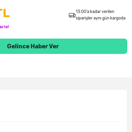
TL
13:00’a kadar verilen
siparişler aynı gün kargoda
erle!
Gelince Haber Ver