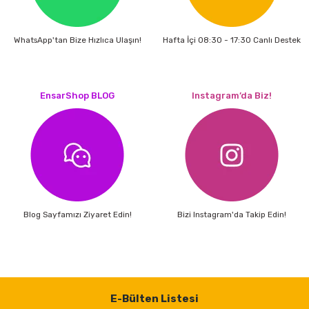
estere
a
WhatsApp'tan Bize Hızlıca Ulaşın!
Hafta İçi 08:30 - 17:30 Canlı Destek
nası
EnsarShop BLOG
Instagram’da Biz!
ı
Çakma Makinası
sı
Blog Sayfamızı Ziyaret Edin!
Bizi Instagram'da Takip Edin!
E-Bülten Listesi