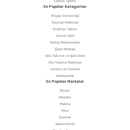
Lokma Takımı
En Popüler Kategoriler
Ahşap Oymacılığı
Kaynak Makinası
Anahtar Takımı
Gravür Seti
Kamp Malzemeleri
Şarjlı Matkap
Akü Takviye ve Şarj Aleti
Oto Yıkama Makinası
Lamba ve Fenerler
Aksesuarlar
En Popüler Markalar
Bosch
Metabo
Makita
Stryi
Dremel
Saburrtooth