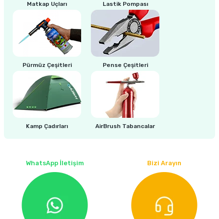
Matkap Uçları
Lastik Pompası
ri
inası
sı Tabanı
Pürmüz Çeşitleri
Pense Çeşitleri
ancası
sı
Kamp Çadırları
AirBrush Tabancalar
lı-Zemin Yıkama
WhatsApp İletişim
Bizi Arayın
i