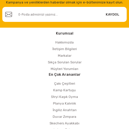
Kampanya ve yeniliklerden haberdar olmak için e-bültenimize kayıt olun.
KAYDOL
Kurumsal
Hakkımızda
İletişim Bilgileri
Markalar
Sıkça Sorulan Sorular
Müşteri Yorumları
En Çok Arananlar
Çakı Çeşitleri
Kamp Kartuşu
Stryi Kaşık Oyma
Planya Kalınlık
İngiliz Anahtarı
Duvar Zımpara
Skechers Ayakkabı