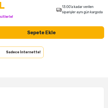
L
13:00’a kadar verilen
siparişler aynı gün kargoda
itlerle!
Sepete Ekle
Sadece İnternette!