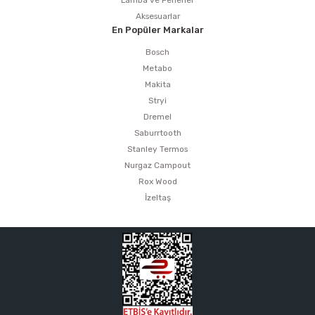
Lamba ve Fenerler
Aksesuarlar
En Popüler Markalar
Bosch
Metabo
Makita
Stryi
Dremel
Saburrtooth
Stanley Termos
Nurgaz Campout
Rox Wood
İzeltaş