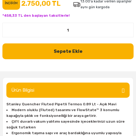
13:00’a kadar verilen siparişler
2.750,00 TL
İNDİRİM
aynı gün kargoda
inası
şitleri
Makinası
ünleri
Maşalı Boru Anahtarı
Ahşap Yontma Bıçağı (Carving Knife)
Outdoor T-Shirt
*458,33 TL den başlayan taksitlerle!
kinası
 & Mastik
ı
inası
Yıldız Anahtar
Balon Zımpara
tleri
a Taşı
akinası
Bileme Ekipmanları
Sepete Ekle
tleri
İçin Keski Murçlar
 Tabancası
Diğer Marangoz Ürünleri
sı
si
ap Ucu
Japon Testereleri
ırını
rları
ı
Kaşık ve Kuksa Oyma Aletleri
Ürün Bilgisi
 Kesici
a
kinası
uarları
Kutu Oymacılığı (Chip Carving)
Stanley Quencher Fluted Pipetli Termos 0.89 Lt - Açık Mavi
Modern oluklu (Fluted) tasarımı ve FlowState™ 3 konumlu
i
re
Marangoz Çekici ve Ahşap Tokmak
kapağıyla şıklık ve fonksiyonelliği bir araya getirir.
Çift duvarlı vakum yalıtımı sayesinde içeceklerinizi uzun süre
leri
inası Bıçakları
inası
Marangoz Ölçü Aletleri
soğuk tutarken
Ergonomik taşıma sapı ve araç bardaklığına uyumlu yapısıyla