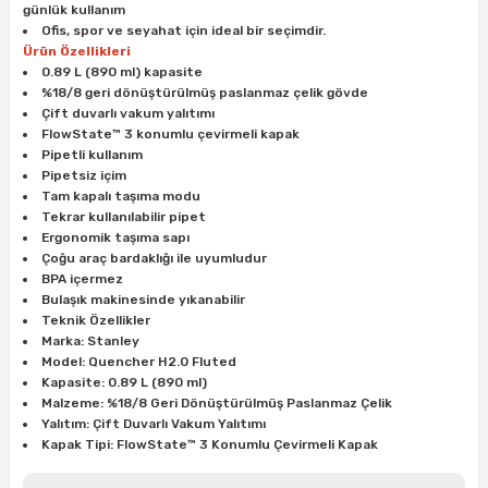
günlük kullanım
ları
rbün
Marangoz Tezgahları
Ofis, spor ve seyahat için ideal bir seçimdir.
Ürün Özellikleri
ra
e
Rende Çeşitleri
0.89 L (890 ml) kapasite
%18/8 geri dönüştürülmüş paslanmaz çelik gövde
Çift duvarlı vakum yalıtımı
e Mat
p Ucu
a
Taşlama İçin Ahşap Oyma Aparatları
FlowState™ 3 konumlu çevirmeli kapak
Pipetli kullanım
Pipetsiz içim
r
ap Ucu
Torna Bıçakları
Tam kapalı taşıma modu
Tekrar kullanılabilir pipet
ski - Kargaburun
arları
Ergonomik taşıma sapı
Çoğu araç bardaklığı ile uyumludur
BPA içermez
i
lmas Panç
Bulaşık makinesinde yıkanabilir
Teknik Özellikler
estere Ucu
Marka: Stanley
Model: Quencher H2.0 Fluted
Kapasite: 0.89 L (890 ml)
ı
Malzeme: %18/8 Geri Dönüştürülmüş Paslanmaz Çelik
Yalıtım: Çift Duvarlı Vakum Yalıtımı
kinası
Kapak Tipi: FlowState™ 3 Konumlu Çevirmeli Kapak