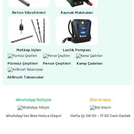
estere
Beton Vibratörleri
Kaynak Makinaları
a
nası
ı
Matkap Uçları
Lastik Pompası
Pürmüz Çeşitleri
Pense Çeşitleri
Kamp Çadırları
Çakma Makinası
AirBrush Tabancalar
sı
WhatsApp İletişim
Bizi Arayın
WhatsApp'tan Bize Hızlıca Ulaşın!
Hafta İçi 08:30 - 17:30 Canlı Destek