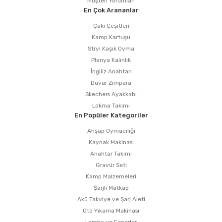
Müşteri Yorumları
En Çok Arananlar
Çakı Çeşitleri
Kamp Kartuşu
Stryi Kaşık Oyma
Planya Kalınlık
İngiliz Anahtarı
Duvar Zımpara
Skechers Ayakkabı
Lokma Takımı
En Popüler Kategoriler
Ahşap Oymacılığı
Kaynak Makinası
Anahtar Takımı
Gravür Seti
Kamp Malzemeleri
Şarjlı Matkap
Akü Takviye ve Şarj Aleti
Oto Yıkama Makinası