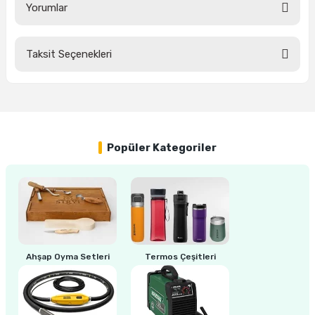
Yorumlar
ri
inası
Taksit Seçenekleri
Bu ürüne ilk yorumu siz yapın!
sı Tabanı
Yorum Yaz
ancası
sı
Popüler Kategoriler
lı-Zemin Yıkama
Ahşap Oyma Setleri
Termos Çeşitleri
i