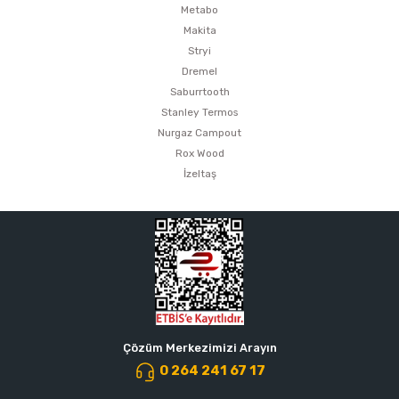
Metabo
Makita
Stryi
Dremel
Saburrtooth
Stanley Termos
Nurgaz Campout
Rox Wood
İzeltaş
Çözüm Merkezimizi Arayın
0 264 241 67 17