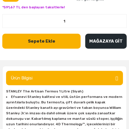
inası
şitleri
Makinası
ünleri
Maşalı Boru Anahtarı
Ahşap Yontma Bıçağı (Carving Knife)
Outdoor T-Shirt
*591,67 TL den başlayan taksitlerle!
kinası
 & Mastik
ı
inası
Yıldız Anahtar
Balon Zımpara
tleri
a Taşı
akinası
Bileme Ekipmanları
Sepete Ekle
MAĞAZAYA GİT
tleri
İçin Keski Murçlar
 Tabancası
Diğer Marangoz Ürünleri
sı
si
ap Ucu
Japon Testereleri
ırını
rları
ı
Kaşık ve Kuksa Oyma Aletleri
Ürün Bilgisi
 Kesici
a
kinası
uarları
STANLEY The Artisan Termos 1 Litre (Siyah)
Kutu Oymacılığı (Chip Carving)
Efsanevi Stanley kalitesi ve stili, üstün performans ve modern
ayrıntılarla buluştu. Bu termosta, çift duvarlı çelik kapak
i
re
Marangoz Çekici ve Ahşap Tokmak
üzerindeki Stanley kanatlı ayı gravürleri ve taban boyunca William
Stanley Jr.'ın imzası da dahil olmak üzere çok sayıda zanaatkar
dokunuşu var. Kabartılmış kaplama ve mantar süslü stoper, işçiliğin
leri
inası Bıçakları
inası
Marangoz Ölçü Aletleri
uzun tarihini onurlandırıyor. 4D Thermology™, içeceklerinizi bir