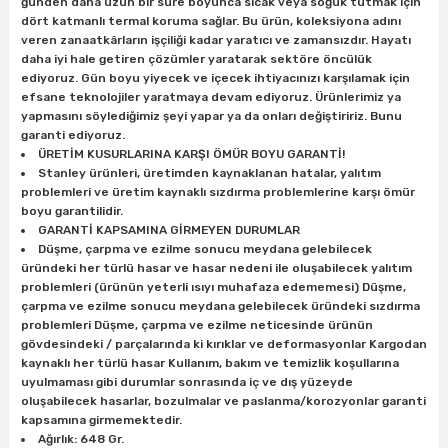
günden daha uzun bir süre boyunca sıcak veya soğuk tutmak için
ları
rbün
Marangoz Tezgahları
dört katmanlı termal koruma sağlar. Bu ürün, koleksiyona adını
veren zanaatkârların işçiliği kadar yaratıcı ve zamansızdır. Hayatı
daha iyi hale getiren çözümler yaratarak sektöre öncülük
ra
e
Rende Çeşitleri
ediyoruz. Gün boyu yiyecek ve içecek ihtiyacınızı karşılamak için
efsane teknolojiler yaratmaya devam ediyoruz. Ürünlerimiz ya
e Mat
p Ucu
a
Taşlama İçin Ahşap Oyma Aparatları
yapmasını söylediğimiz şeyi yapar ya da onları değiştiririz. Bunu
garanti ediyoruz.
ÜRETİM KUSURLARINA KARŞI ÖMÜR BOYU GARANTİ!
r
ap Ucu
Torna Bıçakları
Stanley ürünleri, üretimden kaynaklanan hatalar, yalıtım
problemleri ve üretim kaynaklı sızdırma problemlerine karşı ömür
boyu garantilidir.
ski - Kargaburun
arları
GARANTİ KAPSAMINA GİRMEYEN DURUMLAR
Düşme, çarpma ve ezilme sonucu meydana gelebilecek
i
lmas Panç
üründeki her türlü hasar ve hasar nedeni ile oluşabilecek yalıtım
problemleri (ürünün yeterli ısıyı muhafaza edememesi) Düşme,
çarpma ve ezilme sonucu meydana gelebilecek üründeki sızdırma
estere Ucu
problemleri Düşme, çarpma ve ezilme neticesinde ürünün
gövdesindeki / parçalarında ki kırıklar ve deformasyonlar Kargodan
ı
kaynaklı her türlü hasar Kullanım, bakım ve temizlik koşullarına
uyulmaması gibi durumlar sonrasında iç ve dış yüzeyde
oluşabilecek hasarlar, bozulmalar ve paslanma/korozyonlar garanti
kinası
kapsamına girmemektedir.
Ağırlık: 648 Gr.