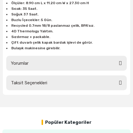
Ölçüler: 8.90 cm L x 11.20 cm W x 27.30 cm H
Sıcak: 35 Saat.
Soğuk 37 Saat.
ri
inası
Buzlu İçecekler: 5 Gün.
Recycled 0.7mm 18/8 paslanmaz çelik, BPA'sız.
4D Thermology Yalıtım.
sı Tabanı
Sızdırmaz + packable.
Çift duvarlı çelik kapak bardak işlevi de görür.
ancası
Bulaşık makinesine girebilir.
sı
Yorumlar
Taksit Seçenekleri
Bu ürüne ilk yorumu siz yapın!
lı-Zemin Yıkama
Yorum Yaz
i
Popüler Kategoriler