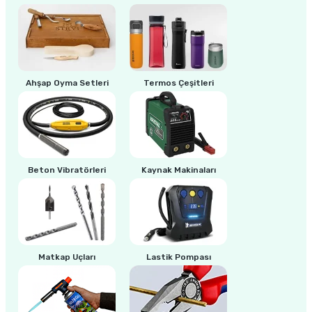
estere
a
nası
Ahşap Oyma Setleri
Termos Çeşitleri
ı
Beton Vibratörleri
Kaynak Makinaları
Çakma Makinası
sı
Matkap Uçları
Lastik Pompası