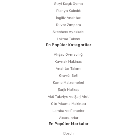
Stryi Kaşık Oyma
Planya Kalınlık
İngiliz Anahtarı
Duvar Zımpara
Skechers Ayakkabı
Lokma Takımı
En Popüler Kategoriler
Ahşap Oymacılığı
Kaynak Makinası
Anahtar Takımı
Gravür Seti
Kamp Malzemeleri
Şarjlı Matkap
Akü Takviye ve Şarj Aleti
Oto Yıkama Makinası
Lamba ve Fenerler
Aksesuarlar
En Popüler Markalar
Bosch