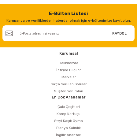
E-Bülten Listesi
Kampanya ve yeniliklerden haberdar olmak için e-bültenimize kayıt olun.
KAYDOL
Kurumsal
Hakkımızda
İletişim Bilgileri
Markalar
Sıkça Sorulan Sorular
Müşteri Yorumları
En Çok Arananlar
Çakı Çeşitleri
Kamp Kartuşu
Stryi Kaşık Oyma
Planya Kalınlık
İngiliz Anahtarı