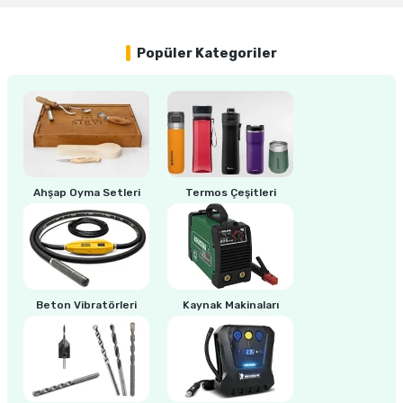
Popüler Kategoriler
ri
inası
sı Tabanı
ancası
sı
Ahşap Oyma Setleri
Termos Çeşitleri
lı-Zemin Yıkama
Beton Vibratörleri
Kaynak Makinaları
i