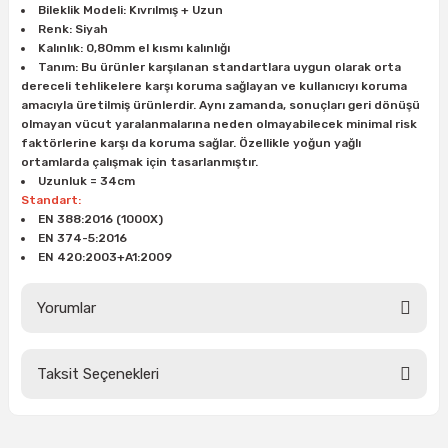
Bileklik Modeli: Kıvrılmış + Uzun
ları
rbün
Marangoz Tezgahları
Renk: Siyah
Kalınlık: 0,80mm el kısmı kalınlığı
ra
e
Rende Çeşitleri
Tanım: Bu ürünler karşılanan standartlara uygun olarak orta
dereceli tehlikelere karşı koruma sağlayan ve kullanıcıyı koruma
amacıyla üretilmiş ürünlerdir. Aynı zamanda, sonuçları geri dönüşü
e Mat
p Ucu
a
Taşlama İçin Ahşap Oyma Aparatları
olmayan vücut yaralanmalarına neden olmayabilecek minimal risk
faktörlerine karşı da koruma sağlar. Özellikle yoğun yağlı
ortamlarda çalışmak için tasarlanmıştır.
r
ap Ucu
Torna Bıçakları
Uzunluk = 34cm
Standart:
ski - Kargaburun
arları
EN 388:2016 (1000X)
EN 374-5:2016
EN 420:2003+A1:2009
i
lmas Panç
Yorumlar
estere Ucu
ı
Taksit Seçenekleri
Bu ürüne ilk yorumu siz yapın!
kinası
Yorum Yaz