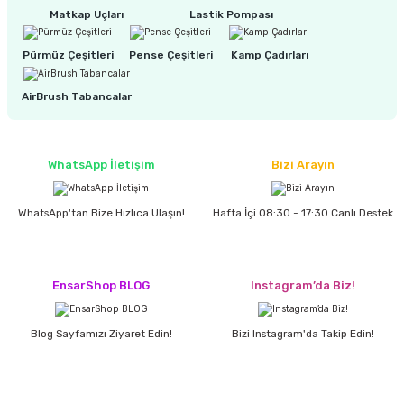
estere
Matkap Uçları
Lastik Pompası
a
Pürmüz Çeşitleri
Pense Çeşitleri
Kamp Çadırları
nası
AirBrush Tabancalar
ı
WhatsApp İletişim
Bizi Arayın
WhatsApp'tan Bize Hızlıca Ulaşın!
Hafta İçi 08:30 - 17:30 Canlı Destek
Çakma Makinası
sı
EnsarShop BLOG
Instagram’da Biz!
Blog Sayfamızı Ziyaret Edin!
Bizi Instagram'da Takip Edin!