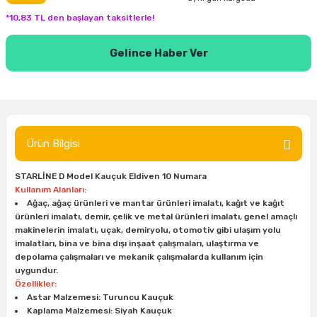
inası
şitleri
Makinası
ünleri
Maşalı Boru Anahtarı
Ahşap Yontma Bıçağı (Carving Knife)
Outdoor T-Shirt
*10,83 TL den başlayan taksitlerle!
kinası
 & Mastik
ı
inası
Yıldız Anahtar
Balon Zımpara
Gelince Haber Ver
tleri
a Taşı
akinası
Bileme Ekipmanları
tleri
İçin Keski Murçlar
 Tabancası
Diğer Marangoz Ürünleri
Ürün Bilgisi
sı
si
ap Ucu
Japon Testereleri
STARLİNE D Model Kauçuk Eldiven 10 Numara
ırını
rları
ı
Kullanım Alanları:
Kaşık ve Kuksa Oyma Aletleri
Ağaç, ağaç ürünleri ve mantar ürünleri imalatı, kağıt ve kağıt
ürünleri imalatı, demir, çelik ve metal ürünleri imalatı, genel amaçlı
 Kesici
a
kinası
uarları
Kutu Oymacılığı (Chip Carving)
makinelerin imalatı, uçak, demiryolu, otomotiv gibi ulaşım yolu
imalatları, bina ve bina dışı inşaat çalışmaları, ulaştırma ve
depolama çalışmaları ve mekanik çalışmalarda kullanım için
i
re
Marangoz Çekici ve Ahşap Tokmak
uygundur.
Özellikler:
leri
inası Bıçakları
inası
Marangoz Ölçü Aletleri
Astar Malzemesi: Turuncu Kauçuk
Kaplama Malzemesi: Siyah Kauçuk