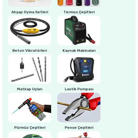
estere
Ahşap Oyma Setleri
Termos Çeşitleri
a
nası
ı
Beton Vibratörleri
Kaynak Makinaları
Çakma Makinası
Matkap Uçları
Lastik Pompası
sı
Pürmüz Çeşitleri
Pense Çeşitleri