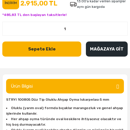
13:00’a kadar verilen siparişler
2.915,00 TL
İNDİRİM
aynı gün kargoda
inası
şitleri
Makinası
ünleri
Maşalı Boru Anahtarı
Ahşap Yontma Bıçağı (Carving Knife)
Outdoor T-Shirt
*485,83 TL den başlayan taksitlerle!
kinası
 & Mastik
ı
inası
Yıldız Anahtar
Balon Zımpara
tleri
a Taşı
akinası
Bileme Ekipmanları
Sepete Ekle
MAĞAZAYA GİT
tleri
İçin Keski Murçlar
 Tabancası
Diğer Marangoz Ürünleri
sı
si
ap Ucu
Japon Testereleri
ırını
rları
ı
Kaşık ve Kuksa Oyma Aletleri
Ürün Bilgisi
 Kesici
a
kinası
uarları
Kutu Oymacılığı (Chip Carving)
STRYI 100805 Düz Tip Oluklu Ahşap Oyma Iskarpelası 5 mm
i
re
Marangoz Çekici ve Ahşap Tokmak
Oluklu (yarım oval) formda bıçaklar marangozluk ve genel ahşap
işlerinde kullanılır.
Her ahşap oyma türünde oval keskilere ihtiyacınız olacaktır ve
leri
inası Bıçakları
inası
Marangoz Ölçü Aletleri
hiç boş durmayacaktır.