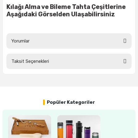
Kılağı Alma ve Bileme Tahta Çeşitlerine
Aşağıdaki Görselden Ulaşabilirsiniz
ri
inası
sı Tabanı
Yorumlar
ancası
Taksit Seçenekleri
sı
Bu ürüne ilk yorumu siz yapın!
Yorum Yaz
lı-Zemin Yıkama
Popüler Kategoriler
i