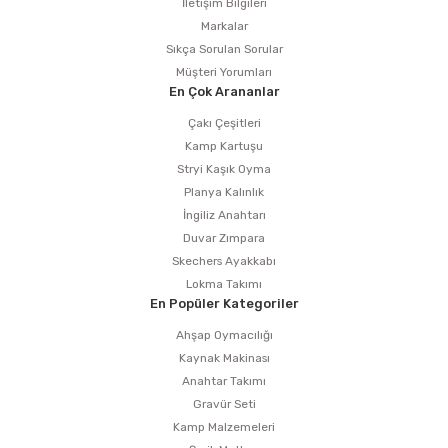
İletişim Bilgileri
Markalar
Sıkça Sorulan Sorular
Müşteri Yorumları
En Çok Arananlar
Çakı Çeşitleri
Kamp Kartuşu
Stryi Kaşık Oyma
Planya Kalınlık
İngiliz Anahtarı
Duvar Zımpara
Skechers Ayakkabı
Lokma Takımı
En Popüler Kategoriler
Ahşap Oymacılığı
Kaynak Makinası
Anahtar Takımı
Gravür Seti
Kamp Malzemeleri