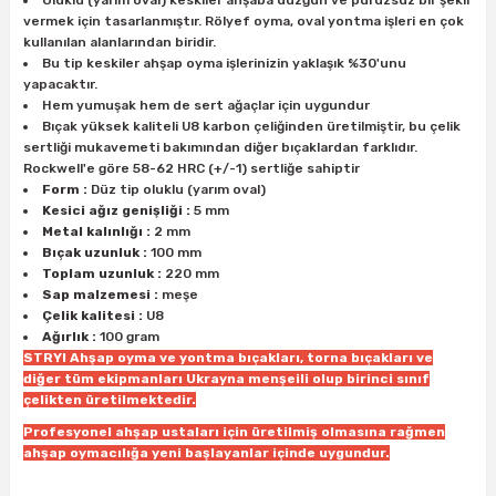
Oluklu (yarım oval) keskiler ahşaba düzgün ve pürüzsüz bir şekil
ları
rbün
Marangoz Tezgahları
vermek için tasarlanmıştır. Rölyef oyma, oval yontma işleri en çok
kullanılan alanlarından biridir.
Bu tip keskiler ahşap oyma işlerinizin yaklaşık %30'unu
ra
e
Rende Çeşitleri
yapacaktır.
Hem yumuşak hem de sert ağaçlar için uygundur
e Mat
p Ucu
a
Bıçak yüksek kaliteli U8 karbon çeliğinden üretilmiştir, bu çelik
Taşlama İçin Ahşap Oyma Aparatları
sertliği mukavemeti bakımından diğer bıçaklardan farklıdır.
Rockwell'e göre 58-62 HRC (+/-1) sertliğe sahiptir
r
ap Ucu
Torna Bıçakları
Form :
Düz tip oluklu (yarım oval)
Kesici ağız genişliği :
5 mm
Metal kalınlığı :
2 mm
ski - Kargaburun
arları
Bıçak uzunluk :
100 mm
Toplam uzunluk :
220 mm
i
lmas Panç
Sap malzemesi :
meşe
Çelik kalitesi :
U8
Ağırlık :
100 gram
estere Ucu
STRYI Ahşap oyma ve yontma bıçakları, torna bıçakları ve
diğer tüm ekipmanları Ukrayna menşeili olup birinci sınıf
ı
çelikten üretilmektedir.
Profesyonel ahşap ustaları için üretilmiş olmasına rağmen
kinası
ahşap oymacılığa yeni başlayanlar içinde uygundur.