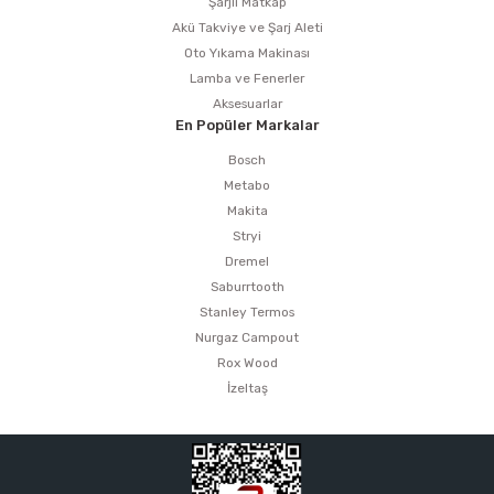
Şarjlı Matkap
Akü Takviye ve Şarj Aleti
Oto Yıkama Makinası
Lamba ve Fenerler
Aksesuarlar
En Popüler Markalar
Bosch
Metabo
Makita
Stryi
Dremel
Saburrtooth
Stanley Termos
Nurgaz Campout
Rox Wood
İzeltaş