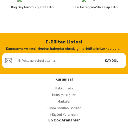
Blog Sayfamızı Ziyaret Edin!
Bizi Instagram'da Takip Edin!
E-Bülten Listesi
Kampanya ve yeniliklerden haberdar olmak için e-bültenimize kayıt olun.
KAYDOL
Kurumsal
Hakkımızda
İletişim Bilgileri
Markalar
Sıkça Sorulan Sorular
Müşteri Yorumları
En Çok Arananlar