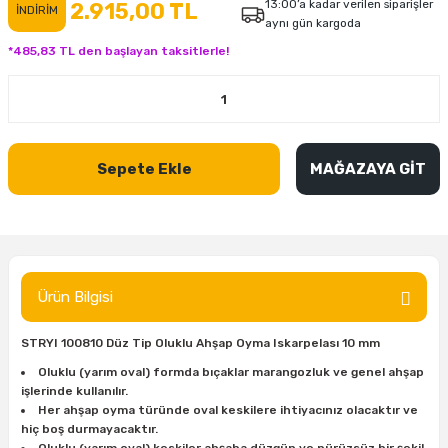
13:00’a kadar verilen siparişler
2.915,00 TL
İNDİRİM
aynı gün kargoda
inası
şitleri
Makinası
ünleri
Maşalı Boru Anahtarı
Ahşap Yontma Bıçağı (Carving Knife)
Outdoor T-Shirt
*485,83 TL den başlayan taksitlerle!
kinası
 & Mastik
ı
inası
Yıldız Anahtar
Balon Zımpara
tleri
a Taşı
akinası
Bileme Ekipmanları
Sepete Ekle
MAĞAZAYA GİT
tleri
İçin Keski Murçlar
 Tabancası
Diğer Marangoz Ürünleri
sı
si
ap Ucu
Japon Testereleri
ırını
rları
ı
Kaşık ve Kuksa Oyma Aletleri
Ürün Bilgisi
 Kesici
a
kinası
uarları
Kutu Oymacılığı (Chip Carving)
STRYI 100810 Düz Tip Oluklu Ahşap Oyma Iskarpelası 10 mm
i
re
Marangoz Çekici ve Ahşap Tokmak
Oluklu (yarım oval) formda bıçaklar marangozluk ve genel ahşap
işlerinde kullanılır.
Her ahşap oyma türünde oval keskilere ihtiyacınız olacaktır ve
leri
inası Bıçakları
inası
Marangoz Ölçü Aletleri
hiç boş durmayacaktır.