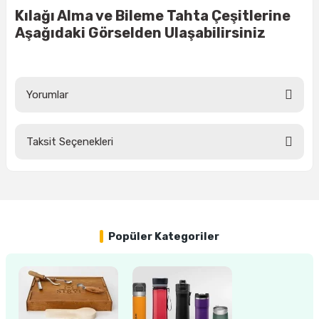
Kılağı Alma ve Bileme Tahta Çeşitlerine
Aşağıdaki Görselden Ulaşabilirsiniz
ri
inası
sı Tabanı
Yorumlar
ancası
Taksit Seçenekleri
sı
Bu ürüne ilk yorumu siz yapın!
Yorum Yaz
lı-Zemin Yıkama
Popüler Kategoriler
i