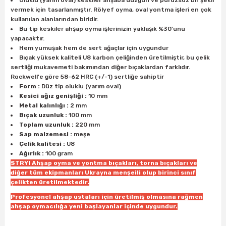
Oluklu (yarım oval) keskiler ahşaba düzgün ve pürüzsüz bir şekil
ları
rbün
Marangoz Tezgahları
vermek için tasarlanmıştır. Rölyef oyma, oval yontma işleri en çok
kullanılan alanlarından biridir.
Bu tip keskiler ahşap oyma işlerinizin yaklaşık %30'unu
ra
e
Rende Çeşitleri
yapacaktır.
Hem yumuşak hem de sert ağaçlar için uygundur
e Mat
p Ucu
a
Bıçak yüksek kaliteli U8 karbon çeliğinden üretilmiştir, bu çelik
Taşlama İçin Ahşap Oyma Aparatları
sertliği mukavemeti bakımından diğer bıçaklardan farklıdır.
Rockwell'e göre 58-62 HRC (+/-1) sertliğe sahiptir
r
ap Ucu
Torna Bıçakları
Form :
Düz tip oluklu (yarım oval)
Kesici ağız genişliği :
10 mm
Metal kalınlığı :
2 mm
ski - Kargaburun
arları
Bıçak uzunluk :
100 mm
Toplam uzunluk :
220 mm
i
lmas Panç
Sap malzemesi :
meşe
Çelik kalitesi :
U8
Ağırlık :
100 gram
estere Ucu
STRYI Ahşap oyma ve yontma bıçakları, torna bıçakları ve
diğer tüm ekipmanları Ukrayna menşeili olup birinci sınıf
ı
çelikten üretilmektedir.
Profesyonel ahşap ustaları için üretilmiş olmasına rağmen
kinası
ahşap oymacılığa yeni başlayanlar içinde uygundur.