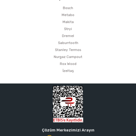
Bosch
Metabo
Makita
Stryi
Dremel
Saburrtooth
Stanley Termos
Nurgaz Campout
Rox Wood
İzeltaş
Çözüm Merkezimizi Arayın