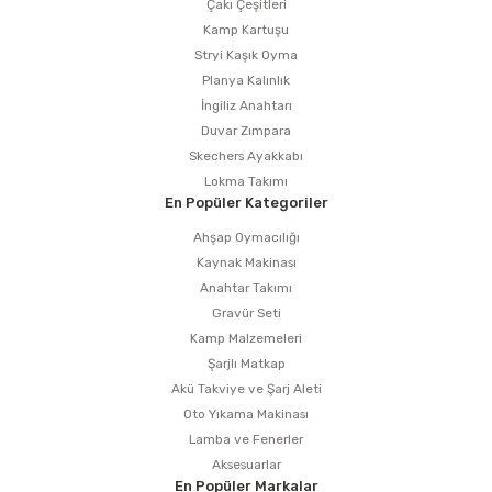
Çakı Çeşitleri
Kamp Kartuşu
Stryi Kaşık Oyma
Planya Kalınlık
İngiliz Anahtarı
Duvar Zımpara
Skechers Ayakkabı
Lokma Takımı
En Popüler Kategoriler
Ahşap Oymacılığı
Kaynak Makinası
Anahtar Takımı
Gravür Seti
Kamp Malzemeleri
Şarjlı Matkap
Akü Takviye ve Şarj Aleti
Oto Yıkama Makinası
Lamba ve Fenerler
Aksesuarlar
En Popüler Markalar