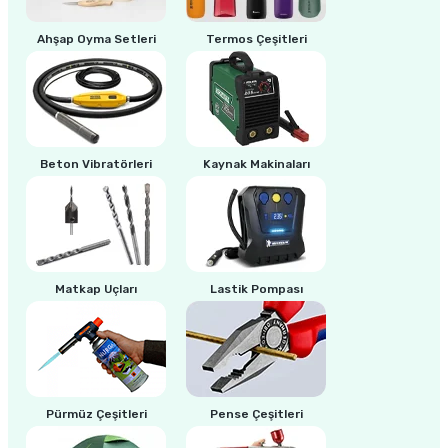
estere
Ahşap Oyma Setleri
Termos Çeşitleri
a
nası
ı
Beton Vibratörleri
Kaynak Makinaları
Çakma Makinası
Matkap Uçları
Lastik Pompası
sı
Pürmüz Çeşitleri
Pense Çeşitleri