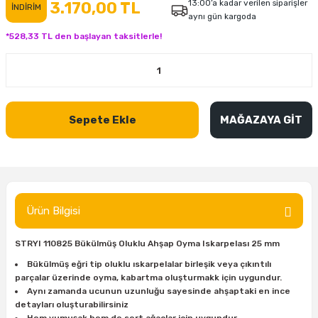
13:00’a kadar verilen siparişler
3.170,00 TL
İNDİRİM
aynı gün kargoda
inası
şitleri
Makinası
ünleri
Maşalı Boru Anahtarı
Ahşap Yontma Bıçağı (Carving Knife)
Outdoor T-Shirt
*528,33 TL den başlayan taksitlerle!
kinası
 & Mastik
ı
inası
Yıldız Anahtar
Balon Zımpara
tleri
a Taşı
akinası
Bileme Ekipmanları
Sepete Ekle
MAĞAZAYA GİT
tleri
İçin Keski Murçlar
 Tabancası
Diğer Marangoz Ürünleri
sı
si
ap Ucu
Japon Testereleri
ırını
rları
ı
Kaşık ve Kuksa Oyma Aletleri
Ürün Bilgisi
 Kesici
a
kinası
uarları
Kutu Oymacılığı (Chip Carving)
STRYI 110825 Bükülmüş Oluklu Ahşap Oyma Iskarpelası 25 mm
i
re
Marangoz Çekici ve Ahşap Tokmak
Bükülmüş eğri tip oluklu ıskarpelalar birleşik veya çıkıntılı
parçalar üzerinde oyma, kabartma oluşturmakk için uygundur.
Aynı zamanda ucunun uzunluğu sayesinde ahşaptaki en ince
leri
inası Bıçakları
inası
Marangoz Ölçü Aletleri
detayları oluşturabilirsiniz