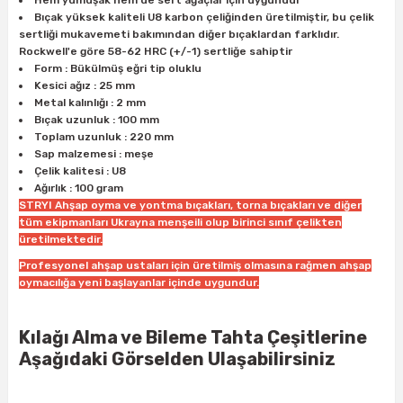
Hem yumuşak hem de sert ağaçlar için uygundur
ları
rbün
Marangoz Tezgahları
Bıçak yüksek kaliteli U8 karbon çeliğinden üretilmiştir, bu çelik
sertliği mukavemeti bakımından diğer bıçaklardan farklıdır.
Rockwell'e göre 58-62 HRC (+/-1) sertliğe sahiptir
ra
e
Rende Çeşitleri
Form : Bükülmüş eğri tip oluklu
Kesici ağız : 25 mm
e Mat
p Ucu
a
Metal kalınlığı : 2 mm
Taşlama İçin Ahşap Oyma Aparatları
Bıçak uzunluk : 100 mm
Toplam uzunluk : 220 mm
r
ap Ucu
Torna Bıçakları
Sap malzemesi : meşe
Çelik kalitesi : U8
Ağırlık : 100 gram
ski - Kargaburun
arları
STRYI Ahşap oyma ve yontma bıçakları, torna bıçakları ve diğer
tüm ekipmanları Ukrayna menşeili olup birinci sınıf çelikten
i
lmas Panç
üretilmektedir.
Profesyonel ahşap ustaları için üretilmiş olmasına rağmen ahşap
estere Ucu
oymacılığa yeni başlayanlar içinde uygundur.
ı
Kılağı Alma ve Bileme Tahta Çeşitlerine
Aşağıdaki Görselden Ulaşabilirsiniz
kinası