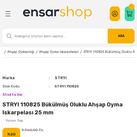
Geri Dön
Geri Dön
Geri Dön
Geri Dön
Geri Dön
Geri Dön
Geri Dön
Geri Dön
Geri Dön
Geri Dön
Geri Dön
Geri Dön
Geri Dön
Geri Dön
Geri Dön
Geri Dön
eri
nalar ve Ekipmanları
eleri
meleri
zemeleri
suarları
letler
i
e Tamir Ekipmanları
yim
Ekipmanları
Çim Biçme Makinası
Anahtar Çeşitleri
Bıçak Çeşitleri
Bits Uç
Lokma ve Takımları
Pense - Yan Keski - Kargabur
Tornavida
Hava Hortumu
Gaz Armatürleri
Kalem Çeşitleri
Ahşap Oymacılığı
Gravür Seti Aksesuarları
Outdoor Giyim
Kaynak Elektrodu ve Telleri
Kaynak Makinası
Kaynak Makinası Sarf Malzem
Matkap
Taş Motoru
Zımba ve Çivi Çakma Makinas
Makina Setleri
ARA
esuarları
ğı
emeleri
ma Makinası
ma
viye Cihazı
bı
k Ürünleri
Benzinli Çim Biçme Makinası
Açık Ağız Anahtar
Diğer Bıçak Çeşitleri
Bits Uç Seti
Lokma Adaptörü
Kargaburun
Tornavida Takımı
Makaralı Su ve Hava Hortumları
Basınç Düşürücü
Markör Kalem
Açılı Delik Açma Aparatları
Hobi Aleti Aksesuar Setleri
Diğer Outdoor Ürünleri
Kaynak Elektrodu
Argon Kaynak Makinası
Gazaltı Kaynak Makinası Aksesuarları
Darbeli Matkap
Akülü Taşlama
Yedek Çivi ve Zımba
Promix 12 Volt
ri
Ahşap Oymacılığı
Ahşap Oyma Iskarpelaları
STRYI 110825 Bükülmüş Oluklu Ah
Testeresi
ri
bancası
i
 & Kürek
i
ıçağı
ü
Elektrikli Çim Biçme Makinası
Alyan Anahtar ve Takımı
Maket Bıçağı
Lokma Anahtar
Pense
Emniyet Valfi
Metal Çizgi Kalemi
Ahşap Mengenesi ve Ahşap İşkenceleri
Hobi Makinası Bağlantı Parçaları
İçlik
Kaynak Teli
Gazaltı Kaynak Makinası
Plazma Yedek Parça
Darbesiz Matkap
Avuç Taşlama
Promix 18 Volt
i
esuarları
u ve Telleri
e Ucu
 ve Ekipmanları
-Mont
Misinalı Çim Biçme Makinası
Anahtar Takımı
Mutfak ve Kasap Bıçağı
Lokma Kolu
Yan Keski
Gazlı Havya
Ahşap Oyma Iskarpelaları
Outdoor Ayakkabı&Bot
Tungsten Elektrod
Inverter Kaynak Makinası
Köşe Matkabı
Büyük Taşlama
Marka
STRYI
Ekipmanları
Sıkma
i
 Kulaklık
pmanları
ı
ıştırıcı
ası
arı
k
zemeleri
Cırcır Anahtar
Lokma Takımı
Manometre
Ahşap Oyma Setleri
Outdoor Gömlek
Lazer Kaynak Makinası
Manyetik Matkap
Kalıpçı Taşlama
Stok Kodu
STRYI.110825
Stokta Var
Hortumları
a
ya
e İş Çizmesi
ı Jakları
etre
on
oruz
Diğer Anahtar Çeşitleri
Pürmüz
Ahşap Oyma Topu
Outdoor Mont
Plazma Kaynak Makinası
Şarjlı Matkap
Sabit Taş Motoru
STRYI 110825 Bükülmüş Oluklu Ahşap Oyma
Iskarpelası 25 mm
ı
e Tokmaklar
ı
er
ı Sarf Malzemeleri
ı
e
ı
tformu
İngiliz Anahtarı (Kurbağacık)
Şalama
Ahşap Törpüler
Outdoor Pantolon
Sütunlu Matkap
Yorum Yap
rtlandırıcı
i
 Aksesuarları
r
m-Ölçüm Aletleri
Kombine Anahtar
Ahşap Yakma Makinası
Outdoor Polar&Ceket
3.960,00 TL
%20