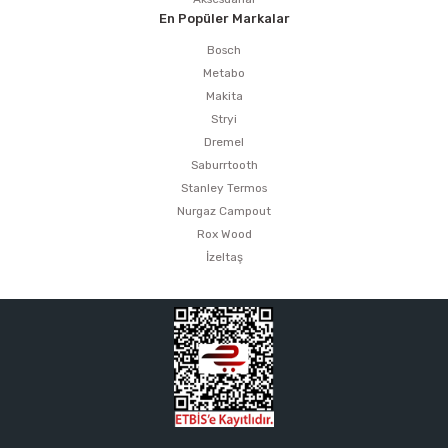
En Popüler Markalar
Bosch
Metabo
Makita
Stryi
Dremel
Saburrtooth
Stanley Termos
Nurgaz Campout
Rox Wood
İzeltaş