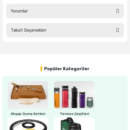
Yorumlar
ri
inası
Taksit Seçenekleri
sı Tabanı
Bu ürüne ilk yorumu siz yapın!
ancası
Yorum Yaz
sı
Popüler Kategoriler
lı-Zemin Yıkama
Ahşap Oyma Setleri
Termos Çeşitleri
i