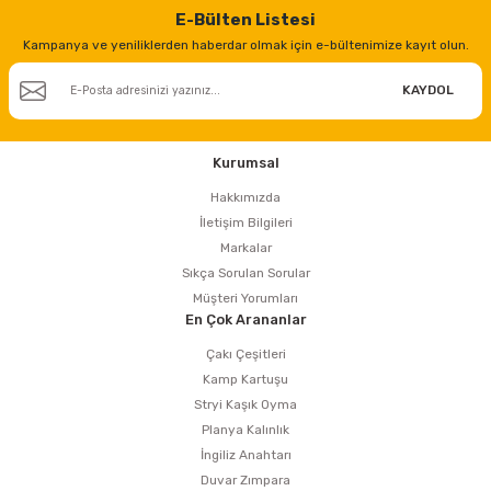
E-Bülten Listesi
Kampanya ve yeniliklerden haberdar olmak için e-bültenimize kayıt olun.
KAYDOL
Kurumsal
Hakkımızda
İletişim Bilgileri
Markalar
Sıkça Sorulan Sorular
Müşteri Yorumları
En Çok Arananlar
Çakı Çeşitleri
Kamp Kartuşu
Stryi Kaşık Oyma
Planya Kalınlık
İngiliz Anahtarı
Duvar Zımpara