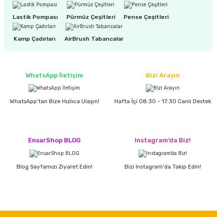
estere
Lastik Pompası
Pürmüz Çeşitleri
Pense Çeşitleri
a
Kamp Çadırları
AirBrush Tabancalar
nası
ı
WhatsApp İletişim
Bizi Arayın
WhatsApp'tan Bize Hızlıca Ulaşın!
Hafta İçi 08:30 - 17:30 Canlı Destek
Çakma Makinası
EnsarShop BLOG
Instagram’da Biz!
sı
Blog Sayfamızı Ziyaret Edin!
Bizi Instagram'da Takip Edin!