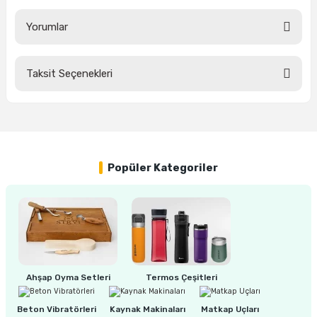
Yorumlar
ri
inası
Taksit Seçenekleri
sı Tabanı
Bu ürüne ilk yorumu siz yapın!
ancası
Yorum Yaz
sı
Popüler Kategoriler
lı-Zemin Yıkama
Ahşap Oyma Setleri
Termos Çeşitleri
i
Beton Vibratörleri
Kaynak Makinaları
Matkap Uçları