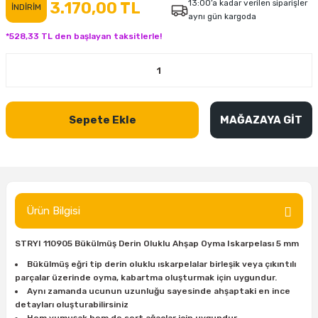
13:00’a kadar verilen siparişler
3.170,00 TL
İNDİRİM
aynı gün kargoda
inası
şitleri
Makinası
ünleri
Maşalı Boru Anahtarı
Ahşap Yontma Bıçağı (Carving Knife)
Outdoor T-Shirt
*528,33 TL den başlayan taksitlerle!
kinası
 & Mastik
ı
inası
Yıldız Anahtar
Balon Zımpara
tleri
a Taşı
akinası
Bileme Ekipmanları
Sepete Ekle
MAĞAZAYA GİT
tleri
İçin Keski Murçlar
 Tabancası
Diğer Marangoz Ürünleri
sı
si
ap Ucu
Japon Testereleri
ırını
rları
ı
Kaşık ve Kuksa Oyma Aletleri
Ürün Bilgisi
 Kesici
a
kinası
uarları
Kutu Oymacılığı (Chip Carving)
STRYI 110905 Bükülmüş Derin Oluklu Ahşap Oyma Iskarpelası 5 mm
i
re
Marangoz Çekici ve Ahşap Tokmak
Bükülmüş eğri tip derin oluklu ıskarpelalar birleşik veya çıkıntılı
parçalar üzerinde oyma, kabartma oluşturmak için uygundur.
Aynı zamanda ucunun uzunluğu sayesinde ahşaptaki en ince
leri
inası Bıçakları
inası
Marangoz Ölçü Aletleri
detayları oluşturabilirsiniz