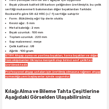
Hem yumuşak hem de sert ağaçlar için uygundur
ları
rbün
Marangoz Tezgahları
Bıçak yüksek kaliteli U8 karbon çeliğinden üretilmiştir, bu çelik
sertliği mukavemeti bakımından diğer bıçaklardan farklıdır.
Rockwell'e göre 58-62 HRC (+/-1) sertliğe sahiptir
ra
e
Rende Çeşitleri
Form : Bükülmüş eğri tip derin oluklu
Kesici ağız : 5 mm
e Mat
p Ucu
a
Metal kalınlığı : 2 mm
Taşlama İçin Ahşap Oyma Aparatları
Bıçak uzunluk : 100 mm
Toplam uzunluk : 220 mm
r
ap Ucu
Torna Bıçakları
Sap malzemesi : meşe
Çelik kalitesi : U8
Ağırlık : 100 gram
ski - Kargaburun
arları
STRYI Ahşap oyma ve yontma bıçakları, torna bıçakları ve diğer
tüm ekipmanları Ukrayna menşeili olup birinci sınıf çelikten
i
lmas Panç
üretilmektedir.
Profesyonel ahşap ustaları için üretilmiş olmasına rağmen ahşap
estere Ucu
oymacılığa yeni başlayanlar içinde uygundur.
ı
Kılağı Alma ve Bileme Tahta Çeşitlerine
Aşağıdaki Görselden Ulaşabilirsiniz
kinası