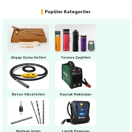
Popüler Kategoriler
ri
inası
sı Tabanı
ancası
Ahşap Oyma Setleri
Termos Çeşitleri
sı
lı-Zemin Yıkama
Beton Vibratörleri
Kaynak Makinaları
i
Matkap Uçları
Lastik Pompası