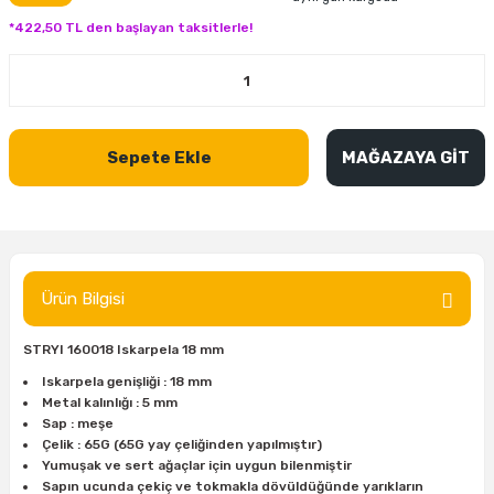
inası
şitleri
Makinası
ünleri
Maşalı Boru Anahtarı
Ahşap Yontma Bıçağı (Carving Knife)
Outdoor T-Shirt
*422,50 TL den başlayan taksitlerle!
kinası
 & Mastik
ı
inası
Yıldız Anahtar
Balon Zımpara
tleri
a Taşı
akinası
Bileme Ekipmanları
Sepete Ekle
MAĞAZAYA GİT
tleri
İçin Keski Murçlar
 Tabancası
Diğer Marangoz Ürünleri
sı
si
ap Ucu
Japon Testereleri
ırını
rları
ı
Kaşık ve Kuksa Oyma Aletleri
Ürün Bilgisi
 Kesici
a
kinası
uarları
STRYI 160018 Iskarpela 18 mm
Kutu Oymacılığı (Chip Carving)
Iskarpela genişliği : 18 mm
Metal kalınlığı : 5 mm
i
re
Marangoz Çekici ve Ahşap Tokmak
Sap : meşe
Çelik : 65G (65G yay çeliğinden yapılmıştır)
leri
inası Bıçakları
inası
Marangoz Ölçü Aletleri
Yumuşak ve sert ağaçlar için uygun bilenmiştir
Sapın ucunda çekiç ve tokmakla dövüldüğünde yarıkların