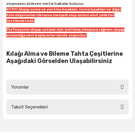
oluşmasını önleyen metal halkalar bulunur
ları
rbün
Marangoz Tezgahları
STRYI Ahşap oyma ve yontma bıçakları, torna bıçakları ve diğer
tüm ekipmanları Ukrayna menşeili olup birinci sınıf çelikten
ra
e
Rende Çeşitleri
üretilmektedir.
Profesyonel ahşap ustaları için üretilmiş olmasına rağmen ahşap
e Mat
p Ucu
a
Taşlama İçin Ahşap Oyma Aparatları
oymacılığa yeni başlayanlar içinde uygundur.
r
ap Ucu
Torna Bıçakları
Kılağı Alma ve Bileme Tahta Çeşitlerine
Aşağıdaki Görselden Ulaşabilirsiniz
ski - Kargaburun
arları
i
lmas Panç
Yorumlar
estere Ucu
Taksit Seçenekleri
ı
Bu ürüne ilk yorumu siz yapın!
kinası
Yorum Yaz