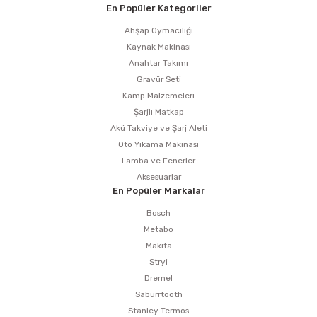
En Popüler Kategoriler
Ahşap Oymacılığı
Kaynak Makinası
Anahtar Takımı
Gravür Seti
Kamp Malzemeleri
Şarjlı Matkap
Akü Takviye ve Şarj Aleti
Oto Yıkama Makinası
Lamba ve Fenerler
Aksesuarlar
En Popüler Markalar
Bosch
Metabo
Makita
Stryi
Dremel
Saburrtooth
Stanley Termos