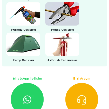
estere
a
nası
Pürmüz Çeşitleri
Pense Çeşitleri
ı
Çakma Makinası
Kamp Çadırları
AirBrush Tabancalar
sı
WhatsApp İletişim
Bizi Arayın