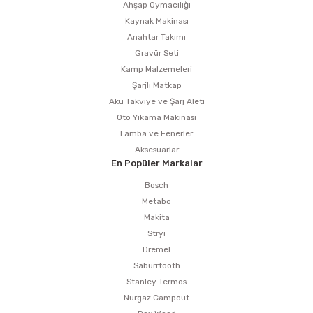
Ahşap Oymacılığı
Kaynak Makinası
Anahtar Takımı
Gravür Seti
Kamp Malzemeleri
Şarjlı Matkap
Akü Takviye ve Şarj Aleti
Oto Yıkama Makinası
Lamba ve Fenerler
Aksesuarlar
En Popüler Markalar
Bosch
Metabo
Makita
Stryi
Dremel
Saburrtooth
Stanley Termos
Nurgaz Campout