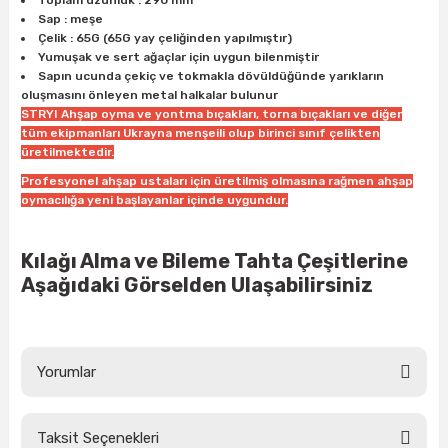
Toplam uzunluk : 290 mm
ları
rbün
Marangoz Tezgahları
Sap : meşe
Çelik : 65G (65G yay çeliğinden yapılmıştır)
Yumuşak ve sert ağaçlar için uygun bilenmiştir
ra
e
Rende Çeşitleri
Sapın ucunda çekiç ve tokmakla dövüldüğünde yarıkların
oluşmasını önleyen metal halkalar bulunur
e Mat
p Ucu
a
STRYI Ahşap oyma ve yontma bıçakları, torna bıçakları ve diğer
Taşlama İçin Ahşap Oyma Aparatları
tüm ekipmanları Ukrayna menşeili olup birinci sınıf çelikten
üretilmektedir.
r
ap Ucu
Torna Bıçakları
Profesyonel ahşap ustaları için üretilmiş olmasına rağmen ahşap
oymacılığa yeni başlayanlar içinde uygundur.
ski - Kargaburun
arları
Kılağı Alma ve Bileme Tahta Çeşitlerine
i
lmas Panç
Aşağıdaki Görselden Ulaşabilirsiniz
estere Ucu
ı
Yorumlar
kinası
Taksit Seçenekleri