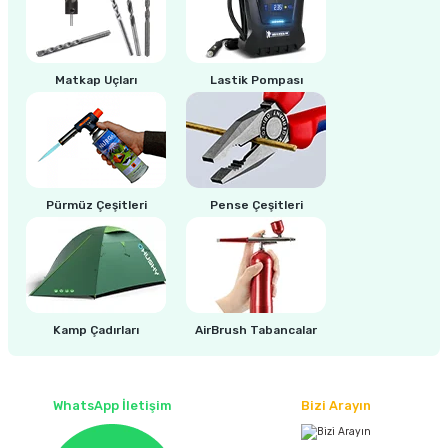
estere
a
Matkap Uçları
Lastik Pompası
nası
ı
Pürmüz Çeşitleri
Pense Çeşitleri
Çakma Makinası
sı
Kamp Çadırları
AirBrush Tabancalar
WhatsApp İletişim
Bizi Arayın