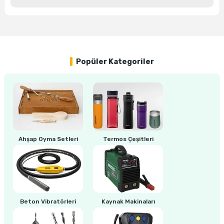
Bu ürüne ilk yorumu siz yapın!
ri
inası
Yorum Yaz
sı Tabanı
Popüler Kategoriler
ancası
sı
Ahşap Oyma Setleri
Termos Çeşitleri
lı-Zemin Yıkama
i
Beton Vibratörleri
Kaynak Makinaları