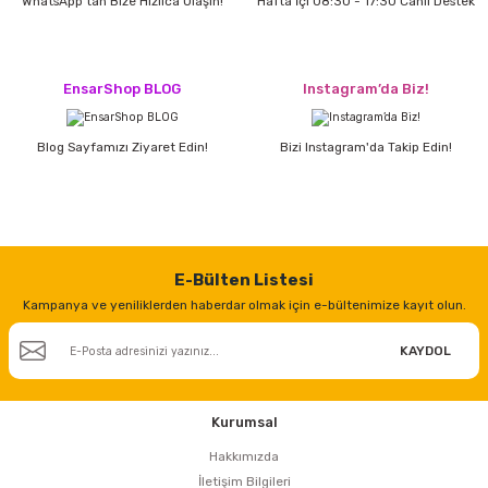
WhatsApp'tan Bize Hızlıca Ulaşın!
Hafta İçi 08:30 - 17:30 Canlı Destek
estere
a
EnsarShop BLOG
Instagram’da Biz!
nası
Blog Sayfamızı Ziyaret Edin!
Bizi Instagram'da Takip Edin!
ı
Çakma Makinası
E-Bülten Listesi
Kampanya ve yeniliklerden haberdar olmak için e-bültenimize kayıt olun.
sı
KAYDOL
Kurumsal
Hakkımızda
İletişim Bilgileri