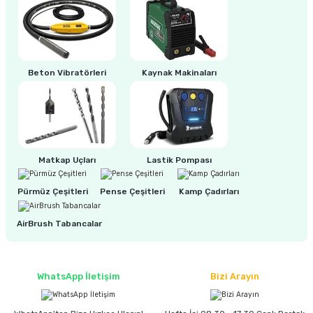
ri
inası
Beton Vibratörleri
Kaynak Makinaları
sı Tabanı
ancası
sı
Matkap Uçları
Lastik Pompası
Pürmüz Çeşitleri
Pense Çeşitleri
Kamp Çadırları
lı-Zemin Yıkama
AirBrush Tabancalar
WhatsApp İletişim
Bizi Arayın
i