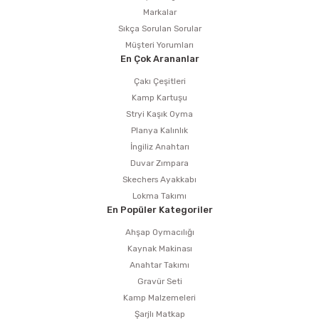
Markalar
Sıkça Sorulan Sorular
Müşteri Yorumları
En Çok Arananlar
Çakı Çeşitleri
Kamp Kartuşu
Stryi Kaşık Oyma
Planya Kalınlık
İngiliz Anahtarı
Duvar Zımpara
Skechers Ayakkabı
Lokma Takımı
En Popüler Kategoriler
Ahşap Oymacılığı
Kaynak Makinası
Anahtar Takımı
Gravür Seti
Kamp Malzemeleri
Şarjlı Matkap