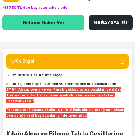
inası
şitleri
Makinası
ünleri
Maşalı Boru Anahtarı
Ahşap Yontma Bıçağı (Carving Knife)
Outdoor T-Shirt
*887,50 TL den başlayan taksitlerle!
kinası
 & Mastik
ı
inası
Yıldız Anahtar
Balon Zımpara
Gelince Haber Ver
MAĞAZAYA GİT
tleri
a Taşı
akinası
Bileme Ekipmanları
tleri
İçin Keski Murçlar
 Tabancası
Diğer Marangoz Ürünleri
Ürün Bilgisi
sı
si
ap Ucu
Japon Testereleri
STRYI 181010 Deri Kesme Bıçağı
ırını
rları
ı
Kaşık ve Kuksa Oyma Aletleri
Deri işlemek, şekil vermek ve kesmek için kullanılmaktadır
STRYI Ahşap oyma ve yontma bıçakları, torna bıçakları ve diğer
tüm ekipmanları Ukrayna menşeili olup birinci sınıf çelikten
 Kesici
a
kinası
uarları
Kutu Oymacılığı (Chip Carving)
üretilmektedir.
Profesyonel ahşap ustaları için üretilmiş olmasına rağmen ahşap
i
re
Marangoz Çekici ve Ahşap Tokmak
oymacılığa yeni başlayanlar içinde uygundur.
leri
inası Bıçakları
inası
Marangoz Ölçü Aletleri
Kılağı Alma ve Bileme Tahta Çeşitlerine