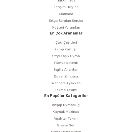
Hakkımızda
İletişim Bilgileri
Markalar
Sıkça Sorulan Sorular
Müşteri Yorumları
En Çok Arananlar
Çakı Çeşitleri
Kamp Kartuşu
Stryi Kaşık Oyma
Planya Kalınlık
İngiliz Anahtarı
Duvar Zımpara
Skechers Ayakkabı
Lokma Takımı
En Popüler Kategoriler
Ahşap Oymacılığı
Kaynak Makinası
Anahtar Takımı
Gravür Seti