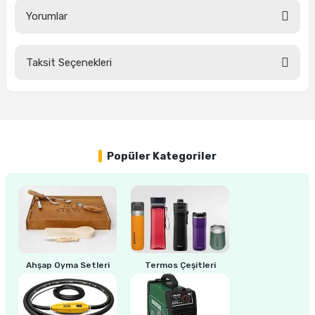
Yorumlar
ri
inası
Taksit Seçenekleri
Bu ürüne ilk yorumu siz yapın!
sı Tabanı
ancası
Yorum Yaz
sı
Popüler Kategoriler
lı-Zemin Yıkama
Ahşap Oyma Setleri
Termos Çeşitleri
i