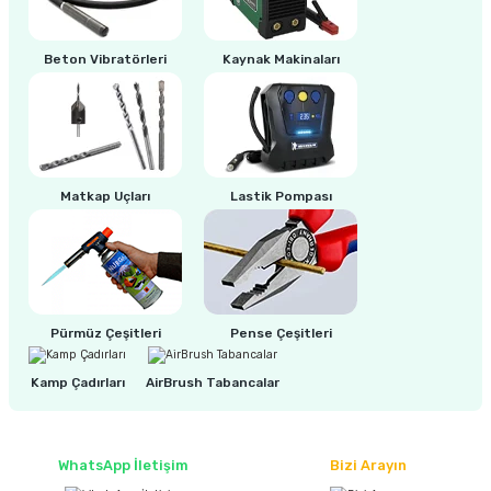
estere
a
Beton Vibratörleri
Kaynak Makinaları
nası
ı
Matkap Uçları
Lastik Pompası
Çakma Makinası
sı
Pürmüz Çeşitleri
Pense Çeşitleri
Kamp Çadırları
AirBrush Tabancalar
WhatsApp İletişim
Bizi Arayın