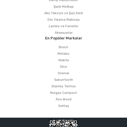
Kamp Malzemeleri
Şarjlı Matkap
Akü Takviye ve Şarj Aleti
Oto Yıkama Makinası
Lamba ve Fenerler
Aksesuarlar
En Popüler Markalar
Bosch
Metabo
Makita
Stryi
Dremel
Saburrtooth
Stanley Termos
Nurgaz Campout
Rox Wood
İzeltaş