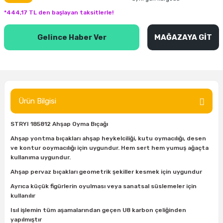
inası
şitleri
Makinası
ünleri
Maşalı Boru Anahtarı
Ahşap Yontma Bıçağı (Carving Knife)
Outdoor T-Shirt
*444,17 TL den başlayan taksitlerle!
kinası
 & Mastik
ı
inası
Yıldız Anahtar
Balon Zımpara
Gelince Haber Ver
MAĞAZAYA GİT
tleri
a Taşı
akinası
Bileme Ekipmanları
tleri
İçin Keski Murçlar
 Tabancası
Diğer Marangoz Ürünleri
Ürün Bilgisi
sı
si
ap Ucu
Japon Testereleri
STRYI 185812 Ahşap Oyma Bıçağı
ırını
rları
ı
Kaşık ve Kuksa Oyma Aletleri
Ahşap yontma bıçakları ahşap heykelciliği, kutu oymacılığı, desen
ve kontur ooymacılığı için uygundur. Hem sert hem yumuş ağaçta
kullanıma uygundur.
 Kesici
a
kinası
uarları
Kutu Oymacılığı (Chip Carving)
Ahşap pervaz bıçakları geometrik şekiller kesmek için uygundur
i
re
Marangoz Çekici ve Ahşap Tokmak
Ayrıca küçük figürlerin oyulması veya sanatsal süslemeler için
kullanılır
leri
inası Bıçakları
inası
Marangoz Ölçü Aletleri
Isıl işlemin tüm aşamalarından geçen U8 karbon çeliğinden
yapılmıştır