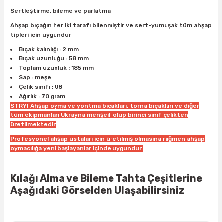
ları
rbün
Marangoz Tezgahları
Sertleştirme, bileme ve parlatma
Ahşap bıçağın her iki tarafı bilenmiştir ve sert-yumuşak tüm ahşap
ra
e
Rende Çeşitleri
tipleri için uygundur
Bıçak kalınlığı : 2 mm
e Mat
p Ucu
a
Taşlama İçin Ahşap Oyma Aparatları
Bıçak uzunluğu : 58 mm
Toplam uzunluk : 185 mm
Sap : meşe
r
ap Ucu
Torna Bıçakları
Çelik sınıfı : U8
Ağırlık : 70 gram
ski - Kargaburun
arları
STRYI Ahşap oyma ve yontma bıçakları, torna bıçakları ve diğer
tüm ekipmanları Ukrayna menşeili olup birinci sınıf çelikten
üretilmektedir.
i
lmas Panç
Profesyonel ahşap ustaları için üretilmiş olmasına rağmen ahşap
oymacılığa yeni başlayanlar içinde uygundur.
estere Ucu
Kılağı Alma ve Bileme Tahta Çeşitlerine
ı
Aşağıdaki Görselden Ulaşabilirsiniz
kinası