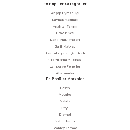
En Popüler Kategoriler
Ahşap Oymacılığı
Kaynak Makinası
Anahtar Takımı
Gravür Seti
Kamp Malzemeleri
Şarjlı Matkap
Akü Takviye ve Şarj Aleti
Oto Yıkama Makinası
Lamba ve Fenerler
Aksesuarlar
En Popüler Markalar
Bosch
Metabo
Makita
Stryi
Dremel
Saburrtooth
Stanley Termos