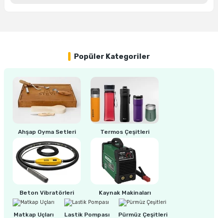
Yorum Yaz
ri
inası
sı Tabanı
Popüler Kategoriler
ancası
sı
Ahşap Oyma Setleri
Termos Çeşitleri
lı-Zemin Yıkama
Beton Vibratörleri
Kaynak Makinaları
i
Matkap Uçları
Lastik Pompası
Pürmüz Çeşitleri