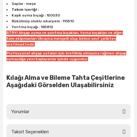
Saplar : meşe
ları
rbün
Marangoz Tezgahları
Takım içeriği :
Kaşık oyma bıçağı : 150030
ra
e
Rende Çeşitleri
Bükülmüş oluklu ıskarpela : 110510
Yontma bıçağı : 185812
STRYI Ahşap oyma ve yontma bıçakları, torna bıçakları ve diğer
e Mat
p Ucu
a
Taşlama İçin Ahşap Oyma Aparatları
tüm ekipmanları Ukrayna menşeili olup birinci sınıf çelikten
üretilmektedir.
r
ap Ucu
Torna Bıçakları
Profesyonel ahşap ustaları için üretilmiş olmasına rağmen ahşap
oymacılığa yeni başlayanlar içinde uygundur.
ski - Kargaburun
arları
Kılağı Alma ve Bileme Tahta Çeşitlerine
i
lmas Panç
Aşağıdaki Görselden Ulaşabilirsiniz
estere Ucu
ı
Yorumlar
kinası
Taksit Seçenekleri
Bu ürüne ilk yorumu siz yapın!