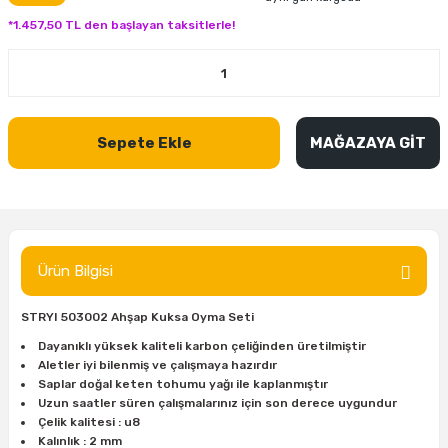
inası
şitleri
Makinası
ünleri
Maşalı Boru Anahtarı
Ahşap Yontma Bıçağı (Carving Knife)
Outdoor T-Shirt
*1.457,50 TL den başlayan taksitlerle!
kinası
 & Mastik
ı
inası
Yıldız Anahtar
Balon Zımpara
tleri
a Taşı
akinası
Bileme Ekipmanları
Sepete Ekle
MAĞAZAYA GİT
tleri
İçin Keski Murçlar
 Tabancası
Diğer Marangoz Ürünleri
sı
si
ap Ucu
Japon Testereleri
ırını
rları
ı
Kaşık ve Kuksa Oyma Aletleri
Ürün Bilgisi
 Kesici
a
kinası
uarları
STRYI 503002 Ahşap Kuksa Oyma Seti
Kutu Oymacılığı (Chip Carving)
Dayanıklı yüksek kaliteli karbon çeliğinden üretilmiştir
Aletler iyi bilenmiş ve çalışmaya hazırdır
i
re
Marangoz Çekici ve Ahşap Tokmak
Saplar doğal keten tohumu yağı ile kaplanmıştır
Uzun saatler süren çalışmalarınız için son derece uygundur
leri
inası Bıçakları
inası
Marangoz Ölçü Aletleri
Çelik kalitesi : u8
Kalınlık : 2 mm