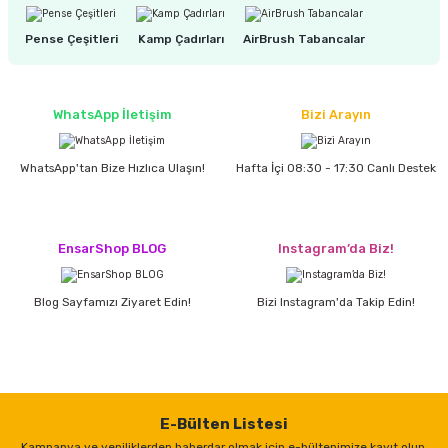
estere
Pense Çeşitleri
Kamp Çadırları
AirBrush Tabancalar
a
nası
WhatsApp İletişim
Bizi Arayın
ı
WhatsApp'tan Bize Hızlıca Ulaşın!
Hafta İçi 08:30 - 17:30 Canlı Destek
Çakma Makinası
EnsarShop BLOG
Instagram’da Biz!
sı
Blog Sayfamızı Ziyaret Edin!
Bizi Instagram'da Takip Edin!
E-Bülten Listesi
Kampanya ve yeniliklerden haberdar olmak için e-bültenimize kayıt olun.