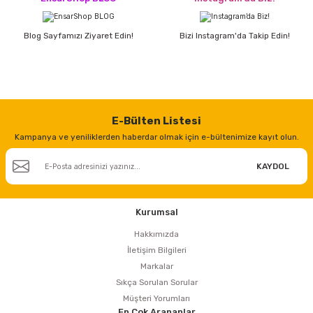
estere
a
Blog Sayfamızı Ziyaret Edin!
Bizi Instagram'da Takip Edin!
nası
ı
E-Bülten Listesi
Kampanya ve yeniliklerden haberdar olmak için e-bültenimize kayıt olun.
KAYDOL
Çakma Makinası
sı
Kurumsal
Hakkımızda
İletişim Bilgileri
Markalar
Sıkça Sorulan Sorular
Müşteri Yorumları
En Çok Arananlar