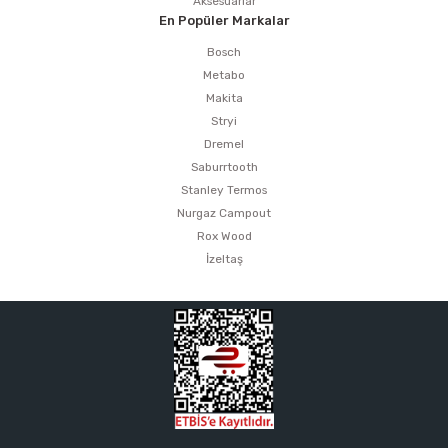
Aksesuarlar
En Popüler Markalar
Bosch
Metabo
Makita
Stryi
Dremel
Saburrtooth
Stanley Termos
Nurgaz Campout
Rox Wood
İzeltaş