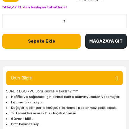
inası
şitleri
Makinası
ünleri
Maşalı Boru Anahtarı
Ahşap Yontma Bıçağı (Carving Knife)
Outdoor T-Shirt
*446,67 TL den başlayan taksitlerle!
kinası
 & Mastik
ı
inası
Yıldız Anahtar
Balon Zımpara
tleri
a Taşı
akinası
Bileme Ekipmanları
Sepete Ekle
MAĞAZAYA GİT
tleri
İçin Keski Murçlar
 Tabancası
Diğer Marangoz Ürünleri
sı
si
ap Ucu
Japon Testereleri
ırını
rları
ı
Kaşık ve Kuksa Oyma Aletleri
Ürün Bilgisi
 Kesici
a
kinası
uarları
SUPER EGO PVC Boru Kesme Makası 42 mm
Kutu Oymacılığı (Chip Carving)
Hafiflik ve sağlamlık için birinci kalite alüminyumdan yapılmıştır.
Ergonomik dizayn.
i
re
Marangoz Çekici ve Ahşap Tokmak
Değiştirilebilir geri dönüşsüz ilerlemeli paslanmaz çelik bıçak.
Tutamakları açarak hızlı bıçak dönüşü.
Güvenli kilit.
leri
inası Bıçakları
inası
Marangoz Ölçü Aletleri
Çift kaymaz sap.