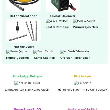
ri
inası
Beton Vibratörleri
Kaynak Makinaları
sı Tabanı
Lastik Pompası
Pürmüz Çeşitleri
ancası
Matkap Uçları
sı
Pense Çeşitleri
Kamp Çadırları
AirBrush Tabancalar
lı-Zemin Yıkama
WhatsApp İletişim
Bizi Arayın
WhatsApp'tan Bize Hızlıca Ulaşın!
Hafta İçi 08:30 - 17:30 Canlı Destek
i
EnsarShop BLOG
Instagram’da Biz!