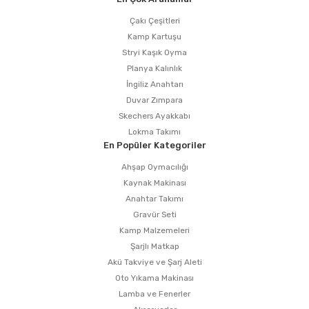
Çakı Çeşitleri
Kamp Kartuşu
Stryi Kaşık Oyma
Planya Kalınlık
İngiliz Anahtarı
Duvar Zımpara
Skechers Ayakkabı
Lokma Takımı
En Popüler Kategoriler
Ahşap Oymacılığı
Kaynak Makinası
Anahtar Takımı
Gravür Seti
Kamp Malzemeleri
Şarjlı Matkap
Akü Takviye ve Şarj Aleti
Oto Yıkama Makinası
Lamba ve Fenerler