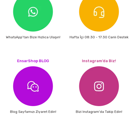
estere
a
nası
WhatsApp'tan Bize Hızlıca Ulaşın!
Hafta İçi 08:30 - 17:30 Canlı Destek
ı
EnsarShop BLOG
Instagram’da Biz!
Çakma Makinası
sı
Blog Sayfamızı Ziyaret Edin!
Bizi Instagram'da Takip Edin!