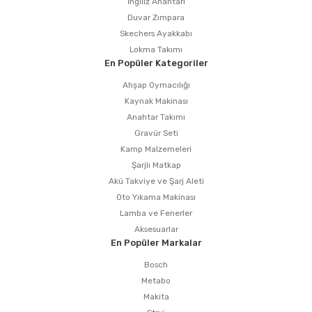
İngiliz Anahtarı
Duvar Zımpara
Skechers Ayakkabı
Lokma Takımı
En Popüler Kategoriler
Ahşap Oymacılığı
Kaynak Makinası
Anahtar Takımı
Gravür Seti
Kamp Malzemeleri
Şarjlı Matkap
Akü Takviye ve Şarj Aleti
Oto Yıkama Makinası
Lamba ve Fenerler
Aksesuarlar
En Popüler Markalar
Bosch
Metabo
Makita