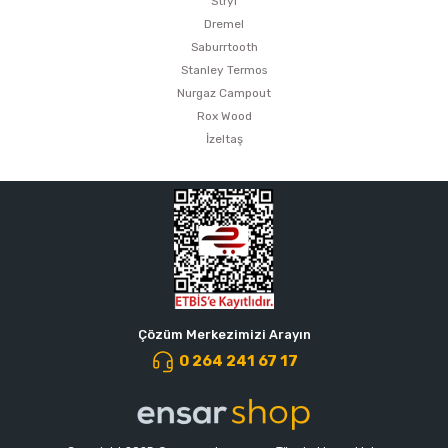
Stryi
Dremel
Saburrtooth
Stanley Termos
Nurgaz Campout
Rox Wood
İzeltaş
Çözüm Merkezimizi Arayın
0 264 241 67 17