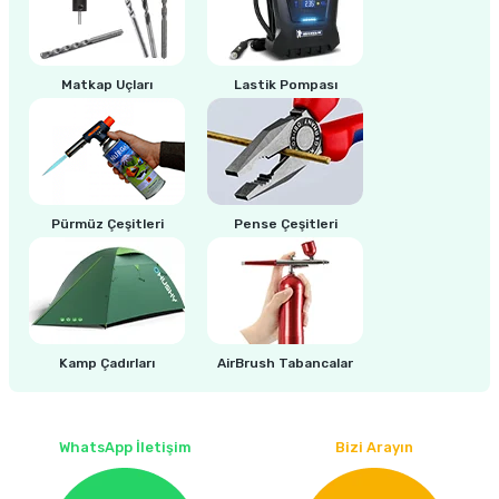
ri
inası
Matkap Uçları
Lastik Pompası
sı Tabanı
ancası
Pürmüz Çeşitleri
Pense Çeşitleri
sı
lı-Zemin Yıkama
Kamp Çadırları
AirBrush Tabancalar
i
WhatsApp İletişim
Bizi Arayın