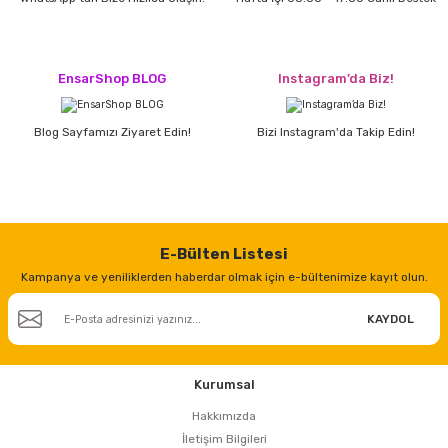
estere
a
EnsarShop BLOG
Instagram’da Biz!
nası
Blog Sayfamızı Ziyaret Edin!
Bizi Instagram'da Takip Edin!
ı
Çakma Makinası
E-Bülten Listesi
Kampanya ve yeniliklerden haberdar olmak için e-bültenimize kayıt olun.
sı
KAYDOL
Kurumsal
Hakkımızda
İletişim Bilgileri