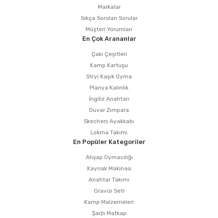
Markalar
Sıkça Sorulan Sorular
Müşteri Yorumları
En Çok Arananlar
Çakı Çeşitleri
Kamp Kartuşu
Stryi Kaşık Oyma
Planya Kalınlık
İngiliz Anahtarı
Duvar Zımpara
Skechers Ayakkabı
Lokma Takımı
En Popüler Kategoriler
Ahşap Oymacılığı
Kaynak Makinası
Anahtar Takımı
Gravür Seti
Kamp Malzemeleri
Şarjlı Matkap