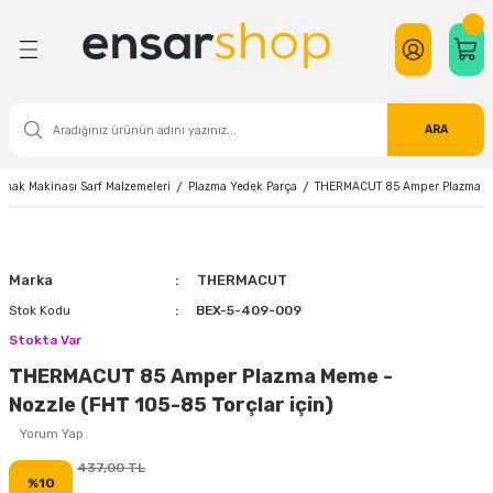
Geri Dön
Geri Dön
Geri Dön
Geri Dön
Geri Dön
Geri Dön
Geri Dön
Geri Dön
Geri Dön
Geri Dön
Geri Dön
Geri Dön
Geri Dön
Geri Dön
Geri Dön
Geri Dön
eri
nalar ve Ekipmanları
eleri
meleri
zemeleri
suarları
letler
i
e Tamir Ekipmanları
yim
Ekipmanları
Çim Biçme Makinası
Anahtar Çeşitleri
Bıçak Çeşitleri
Bits Uç
Lokma ve Takımları
Pense - Yan Keski - Kargabur
Tornavida
Hava Hortumu
Gaz Armatürleri
Kalem Çeşitleri
Ahşap Oymacılığı
Gravür Seti Aksesuarları
Outdoor Giyim
Kaynak Elektrodu ve Telleri
Kaynak Makinası
Kaynak Makinası Sarf Malzem
Matkap
Taş Motoru
Zımba ve Çivi Çakma Makinas
Makina Setleri
ARA
esuarları
ğı
emeleri
ma Makinası
ma
viye Cihazı
bı
k Ürünleri
Benzinli Çim Biçme Makinası
Açık Ağız Anahtar
Diğer Bıçak Çeşitleri
Bits Uç Seti
Lokma Adaptörü
Kargaburun
Tornavida Takımı
Makaralı Su ve Hava Hortumları
Basınç Düşürücü
Markör Kalem
Açılı Delik Açma Aparatları
Hobi Aleti Aksesuar Setleri
Diğer Outdoor Ürünleri
Kaynak Elektrodu
Argon Kaynak Makinası
Gazaltı Kaynak Makinası Aksesuarları
Darbeli Matkap
Akülü Taşlama
Yedek Çivi ve Zımba
Promix 12 Volt
ynak Makinası Sarf Malzemeleri
Plazma Yedek Parça
THERMACUT 85 Amper Plazma Mem
Testeresi
ri
bancası
i
 & Kürek
i
ıçağı
ü
Elektrikli Çim Biçme Makinası
Alyan Anahtar ve Takımı
Maket Bıçağı
Lokma Anahtar
Pense
Emniyet Valfi
Metal Çizgi Kalemi
Ahşap Mengenesi ve Ahşap İşkenceleri
Hobi Makinası Bağlantı Parçaları
İçlik
Kaynak Teli
Gazaltı Kaynak Makinası
Plazma Yedek Parça
Darbesiz Matkap
Avuç Taşlama
Promix 18 Volt
i
esuarları
u ve Telleri
e Ucu
 ve Ekipmanları
-Mont
Misinalı Çim Biçme Makinası
Anahtar Takımı
Mutfak ve Kasap Bıçağı
Lokma Kolu
Yan Keski
Gazlı Havya
Ahşap Oyma Iskarpelaları
Outdoor Ayakkabı&Bot
Tungsten Elektrod
Inverter Kaynak Makinası
Köşe Matkabı
Büyük Taşlama
Marka
THERMACUT
Ekipmanları
Sıkma
i
 Kulaklık
pmanları
ı
ıştırıcı
ası
arı
k
zemeleri
Cırcır Anahtar
Lokma Takımı
Manometre
Ahşap Oyma Setleri
Outdoor Gömlek
Lazer Kaynak Makinası
Manyetik Matkap
Kalıpçı Taşlama
Stok Kodu
BEX-5-409-009
Stokta Var
Hortumları
a
ya
e İş Çizmesi
ı Jakları
etre
on
oruz
Diğer Anahtar Çeşitleri
Pürmüz
Ahşap Oyma Topu
Outdoor Mont
Plazma Kaynak Makinası
Şarjlı Matkap
Sabit Taş Motoru
THERMACUT 85 Amper Plazma Meme -
Nozzle (FHT 105-85 Torçlar için)
ı
e Tokmaklar
ı
er
ı Sarf Malzemeleri
ı
e
ı
tformu
İngiliz Anahtarı (Kurbağacık)
Şalama
Ahşap Törpüler
Outdoor Pantolon
Sütunlu Matkap
Yorum Yap
rtlandırıcı
i
 Aksesuarları
r
m-Ölçüm Aletleri
Kombine Anahtar
Ahşap Yakma Makinası
Outdoor Polar&Ceket
437,00 TL
%10