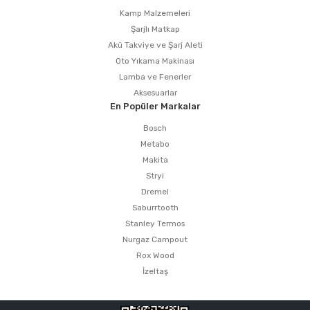
Kamp Malzemeleri
Şarjlı Matkap
Akü Takviye ve Şarj Aleti
Oto Yıkama Makinası
Lamba ve Fenerler
Aksesuarlar
En Popüler Markalar
Bosch
Metabo
Makita
Stryi
Dremel
Saburrtooth
Stanley Termos
Nurgaz Campout
Rox Wood
İzeltaş