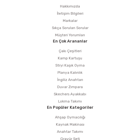
estere
Hakkımızda
İletişim Bilgileri
a
Markalar
Sıkça Sorulan Sorular
nası
Müşteri Yorumları
En Çok Arananlar
ı
Çakı Çeşitleri
Kamp Kartuşu
Stryi Kaşık Oyma
Planya Kalınlık
Çakma Makinası
İngiliz Anahtarı
Duvar Zımpara
sı
Skechers Ayakkabı
Lokma Takımı
En Popüler Kategoriler
Ahşap Oymacılığı
Kaynak Makinası
Anahtar Takımı
Gravür Seti