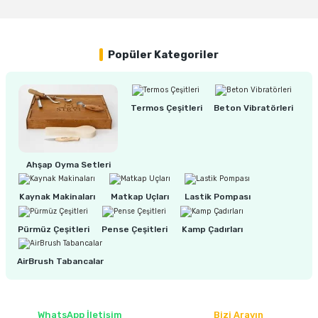
ları
rbün
Yorum Yaz
Marangoz Tezgahları
ra
e
Rende Çeşitleri
Popüler Kategoriler
e Mat
p Ucu
a
Taşlama İçin Ahşap Oyma Aparatları
Termos Çeşitleri
Beton Vibratörleri
r
ap Ucu
Torna Bıçakları
ski - Kargaburun
arları
Ahşap Oyma Setleri
i
lmas Panç
Kaynak Makinaları
Matkap Uçları
Lastik Pompası
estere Ucu
Pürmüz Çeşitleri
Pense Çeşitleri
Kamp Çadırları
ı
AirBrush Tabancalar
kinası
WhatsApp İletişim
Bizi Arayın