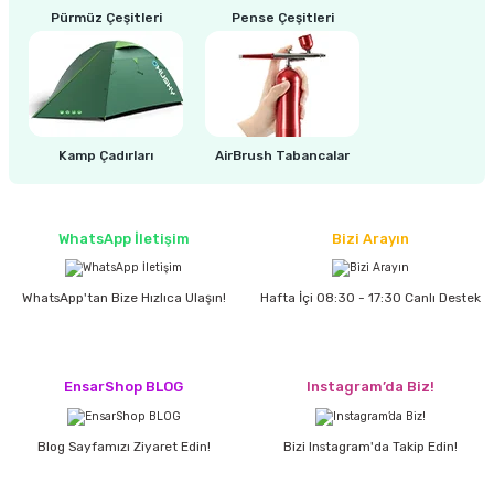
estere
Pürmüz Çeşitleri
Pense Çeşitleri
a
nası
Kamp Çadırları
AirBrush Tabancalar
ı
WhatsApp İletişim
Bizi Arayın
Çakma Makinası
WhatsApp'tan Bize Hızlıca Ulaşın!
Hafta İçi 08:30 - 17:30 Canlı Destek
sı
EnsarShop BLOG
Instagram’da Biz!
Blog Sayfamızı Ziyaret Edin!
Bizi Instagram'da Takip Edin!