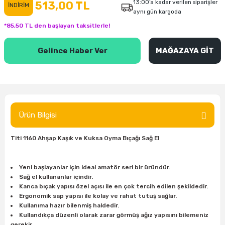
13:00’a kadar verilen siparişler
513,00 TL
İNDİRİM
aynı gün kargoda
inası
şitleri
Makinası
ünleri
Maşalı Boru Anahtarı
Ahşap Yontma Bıçağı (Carving Knife)
Outdoor T-Shirt
*85,50 TL den başlayan taksitlerle!
kinası
 & Mastik
ı
inası
Yıldız Anahtar
Balon Zımpara
Gelince Haber Ver
MAĞAZAYA GİT
tleri
a Taşı
akinası
Bileme Ekipmanları
tleri
İçin Keski Murçlar
 Tabancası
Diğer Marangoz Ürünleri
sı
si
ap Ucu
Japon Testereleri
Ürün Bilgisi
ırını
rları
ı
Kaşık ve Kuksa Oyma Aletleri
Titi 1160 Ahşap Kaşık ve Kuksa Oyma Bıçağı Sağ El
 Kesici
a
kinası
uarları
Kutu Oymacılığı (Chip Carving)
Yeni başlayanlar için ideal amatör seri bir üründür.
Sağ el kullananlar içindir.
i
re
Marangoz Çekici ve Ahşap Tokmak
Kanca bıçak yapısı özel açısı ile en çok tercih edilen şekildedir.
Ergonomik sap yapısı ile kolay ve rahat tutuş sağlar.
Kullanıma hazır bilenmiş haldedir.
leri
inası Bıçakları
inası
Marangoz Ölçü Aletleri
Kullandıkça düzenli olarak zarar görmüş ağız yapısını bilemeniz
gerekir.