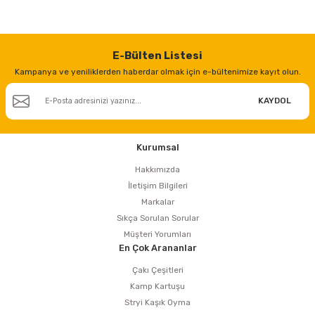
E-Bülten Listesi
Kampanya ve yeniliklerden haberdar olmak için e-bültenimize kayıt olun.
KAYDOL
Kurumsal
Hakkımızda
İletişim Bilgileri
Markalar
Sıkça Sorulan Sorular
Müşteri Yorumları
En Çok Arananlar
Çakı Çeşitleri
Kamp Kartuşu
Stryi Kaşık Oyma