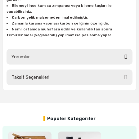
ları
rbün
Marangoz Tezgahları
Bilemeyi ince kum su zımparası veya bileme taşları ile
yapabilirsiniz.
Karbon çelik malzemeden imal edilmiştir.
ra
e
Rende Çeşitleri
Zamanla karama yapması karbon çeliğinin özelliğidir.
Nemli ortamda muhafaza edilir ve kullandıktan sonra
temizlenmesi (yağlanarak) yapılmaz ise paslanma yapar.
e Mat
p Ucu
a
Taşlama İçin Ahşap Oyma Aparatları
r
ap Ucu
Torna Bıçakları
Yorumlar
ski - Kargaburun
arları
Taksit Seçenekleri
i
lmas Panç
Bu ürüne ilk yorumu siz yapın!
estere Ucu
Yorum Yaz
ı
Popüler Kategoriler
kinası