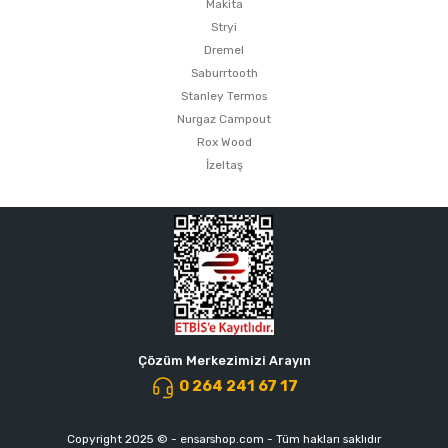
Makita
Stryi
Dremel
Saburrtooth
Stanley Termos
Nurgaz Campout
Rox Wood
İzeltaş
Çözüm Merkezimizi Arayın
0 264 241 67 17
Copyright 2025 © - ensarshop.com - Tüm hakları saklıdır