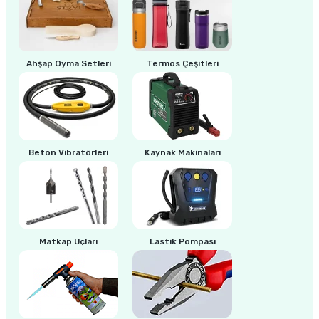
ri
inası
Ahşap Oyma Setleri
Termos Çeşitleri
sı Tabanı
ancası
sı
Beton Vibratörleri
Kaynak Makinaları
lı-Zemin Yıkama
Matkap Uçları
Lastik Pompası
i