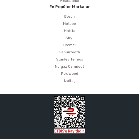
Aksesuarlar
En Popüler Markalar
Bosch
Metabo
Makita
Stryi
Dremel
Saburrtooth
Stanley Termos
Nurgaz Campout
Rox Wood
İzeltaş