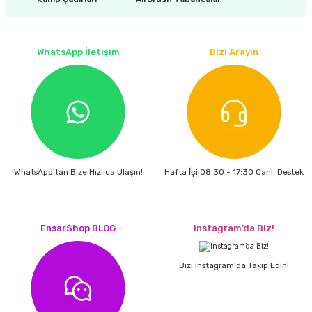
estere
a
WhatsApp İletişim
Bizi Arayın
nası
ı
Çakma Makinası
WhatsApp'tan Bize Hızlıca Ulaşın!
Hafta İçi 08:30 - 17:30 Canlı Destek
sı
EnsarShop BLOG
Instagram’da Biz!
Bizi Instagram'da Takip Edin!