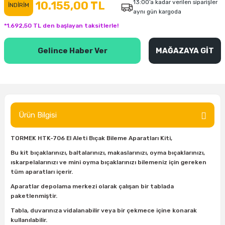
13:00’a kadar verilen siparişler
10.155,00 TL
İNDİRİM
aynı gün kargoda
inası
şitleri
Makinası
ünleri
Maşalı Boru Anahtarı
Ahşap Yontma Bıçağı (Carving Knife)
Outdoor T-Shirt
*1.692,50 TL den başlayan taksitlerle!
kinası
 & Mastik
ı
inası
Yıldız Anahtar
Balon Zımpara
Gelince Haber Ver
MAĞAZAYA GİT
tleri
a Taşı
akinası
Bileme Ekipmanları
tleri
İçin Keski Murçlar
 Tabancası
Diğer Marangoz Ürünleri
sı
si
ap Ucu
Japon Testereleri
Ürün Bilgisi
ırını
rları
ı
Kaşık ve Kuksa Oyma Aletleri
TORMEK HTK-706 El Aleti Bıçak Bileme Aparatları Kiti,
Bu kit bıçaklarınızı, baltalarınızı, makaslarınızı, oyma bıçaklarınızı,
 Kesici
a
kinası
uarları
Kutu Oymacılığı (Chip Carving)
ıskarpelalarınızı ve mini oyma bıçaklarınızı bilemeniz için gereken
tüm aparatları içerir.
i
re
Marangoz Çekici ve Ahşap Tokmak
Aparatlar depolama merkezi olarak çalışan bir tablada
paketlenmiştir.
leri
inası Bıçakları
inası
Marangoz Ölçü Aletleri
Tabla, duvarınıza vidalanabilir veya bir çekmece içine konarak
kullanılabilir.