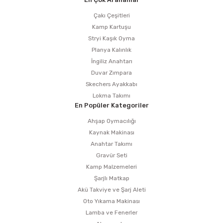
Çakı Çeşitleri
Kamp Kartuşu
Stryi Kaşık Oyma
Planya Kalınlık
İngiliz Anahtarı
Duvar Zımpara
Skechers Ayakkabı
Lokma Takımı
En Popüler Kategoriler
Ahşap Oymacılığı
Kaynak Makinası
Anahtar Takımı
Gravür Seti
Kamp Malzemeleri
Şarjlı Matkap
Akü Takviye ve Şarj Aleti
Oto Yıkama Makinası
Lamba ve Fenerler