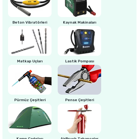
ri
inası
Beton Vibratörleri
Kaynak Makinaları
sı Tabanı
ancası
Matkap Uçları
Lastik Pompası
sı
lı-Zemin Yıkama
Pürmüz Çeşitleri
Pense Çeşitleri
i
Kamp Çadırları
AirBrush Tabancalar