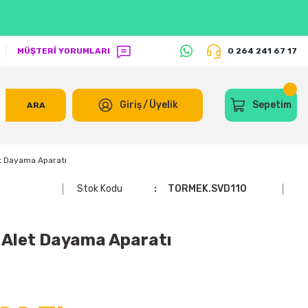
MÜŞTERİ YORUMLARI
0 264 241 67 17
Giriş
/
Üyelik
Sepetim
ARA
t Dayama Aparatı
Stok Kodu
TORMEK.SVD110
Alet Dayama Aparatı