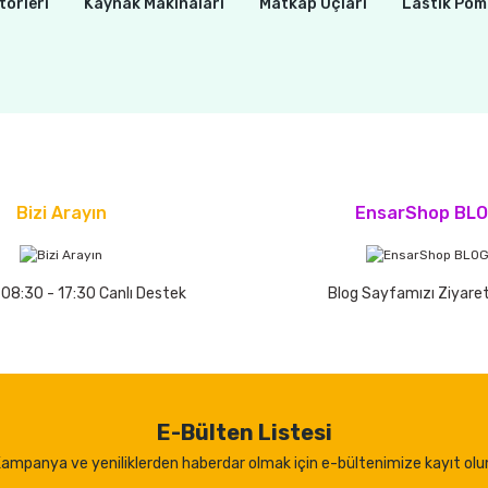
törleri
Kaynak Makinaları
Matkap Uçları
Lastik Pom
Bizi Arayın
EnsarShop BL
 08:30 - 17:30 Canlı Destek
Blog Sayfamızı Ziyaret
E-Bülten Listesi
ampanya ve yeniliklerden haberdar olmak için e-bültenimize kayıt olu