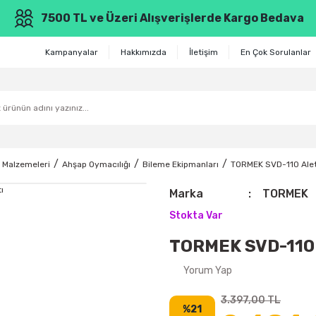
7500 TL ve Üzeri Alışverişlerde Kargo Bedava
Kampanyalar
Hakkımızda
İletişim
En Çok Sorulanlar
 Malzemeleri
Ahşap Oymacılığı
Bileme Ekipmanları
TORMEK SVD-110 Ale
Marka
TORMEK
Stokta Var
TORMEK SVD-110 
Yorum Yap
3.397,00 TL
%21