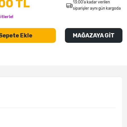
00 TL
13:00’a kadar verilen
siparişler aynı gün kargoda
tlerle!
Sepete Ekle
MAĞAZAYA GİT