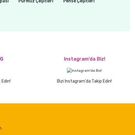
pası
Pürmüz Çeşitleri
Pense Çeşitleri
OG
Instagram’da Biz!
 Edin!
Bizi Instagram'da Takip Edin!
n.