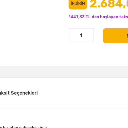
2.684,
İNDİRİM
*447,33 TL den başlayan taksi
aksit Seçenekleri
bir alan elde edersiniz.