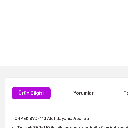
Ürün Bilgisi
Yorumlar
T
TORMEK SVD-110 Alet Dayama Aparatı
Tormek SVD-110 ile bileme destek çubuğu üzerinde geniş 