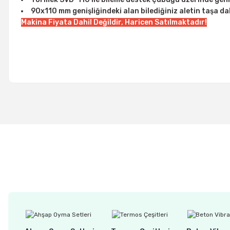
90x110 mm genişliğindeki alan bilediğiniz aletin taşa dah
Makina Fiyata Dahil Değildir, Haricen Satılmaktadır!