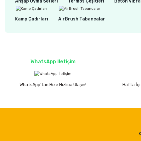
Ahşap Oyma Setleri
Termos Çeşitleri
Beton Vibra
Kamp Çadırları
AirBrush Tabancalar
WhatsApp İletişim
WhatsApp'tan Bize Hızlıca Ulaşın!
Hafta İçi
K