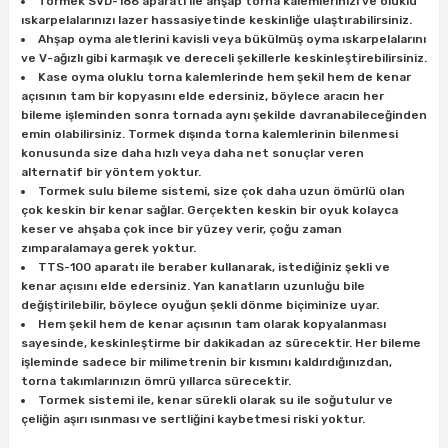
Tormek SVD-186 aparatı ile ahşap torna kalemlerinizi ve oluklu
estere
ıskarpelalarınızı lazer hassasiyetinde keskinliğe ulaştırabilirsiniz.
Ahşap oyma aletlerini kavisli veya bükülmüş oyma ıskarpelalarını
a
ve V-ağızlı gibi karmaşık ve dereceli şekillerle keskinleştirebilirsiniz.
Kase oyma oluklu torna kalemlerinde hem şekil hem de kenar
açısının tam bir kopyasını elde edersiniz, böylece aracın her
nası
bileme işleminden sonra tornada aynı şekilde davranabileceğinden
emin olabilirsiniz. Tormek dışında torna kalemlerinin bilenmesi
ı
konusunda size daha hızlı veya daha net sonuçlar veren
alternatif bir yöntem yoktur.
Tormek sulu bileme sistemi, size çok daha uzun ömürlü olan
çok keskin bir kenar sağlar. Gerçekten keskin bir oyuk kolayca
keser ve ahşaba çok ince bir yüzey verir, çoğu zaman
Çakma Makinası
zımparalamaya gerek yoktur.
TTS-100 aparatı ile beraber kullanarak, istediğiniz şekli ve
kenar açısını elde edersiniz. Yan kanatların uzunluğu bile
sı
değiştirilebilir, böylece oyuğun şekli dönme biçiminize uyar.
Hem şekil hem de kenar açısının tam olarak kopyalanması
sayesinde, keskinleştirme bir dakikadan az sürecektir. Her bileme
işleminde sadece bir milimetrenin bir kısmını kaldırdığınızdan,
torna takımlarınızın ömrü yıllarca sürecektir.
Tormek sistemi ile, kenar sürekli olarak su ile soğutulur ve
çeliğin aşırı ısınması ve sertliğini kaybetmesi riski yoktur.