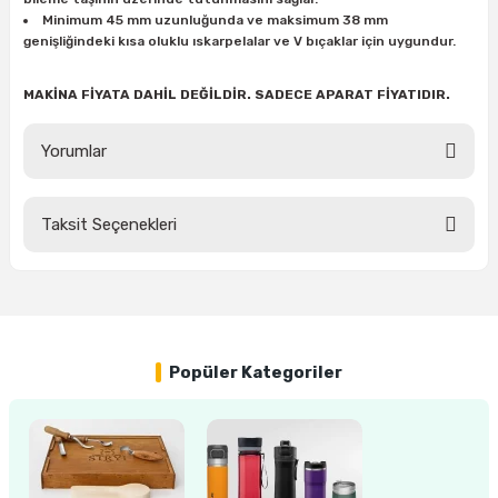
ları
rbün
Marangoz Tezgahları
Minimum 45 mm uzunluğunda ve maksimum 38 mm
genişliğindeki kısa oluklu ıskarpelalar ve V bıçaklar için uygundur.
ra
e
Rende Çeşitleri
MAKİNA FİYATA DAHİL DEĞİLDİR. SADECE APARAT FİYATIDIR.
e Mat
p Ucu
a
Taşlama İçin Ahşap Oyma Aparatları
Yorumlar
r
ap Ucu
Torna Bıçakları
Taksit Seçenekleri
ski - Kargaburun
arları
Bu ürüne ilk yorumu siz yapın!
i
lmas Panç
Yorum Yaz
estere Ucu
Popüler Kategoriler
ı
kinası