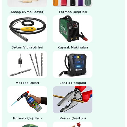
Ahşap Oyma Setleri
Termos Çeşitleri
ri
inası
sı Tabanı
ancası
Beton Vibratörleri
Kaynak Makinaları
sı
Matkap Uçları
Lastik Pompası
lı-Zemin Yıkama
i
Pürmüz Çeşitleri
Pense Çeşitleri