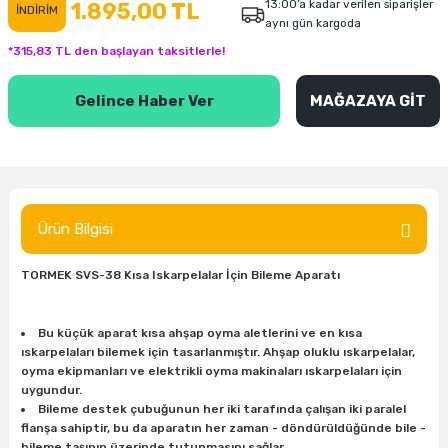
13:00’a kadar verilen siparişler
1.895,00 TL
İNDİRİM
aynı gün kargoda
inası
şitleri
Makinası
ünleri
Maşalı Boru Anahtarı
Ahşap Yontma Bıçağı (Carving Knife)
Outdoor T-Shirt
*315,83 TL den başlayan taksitlerle!
kinası
 & Mastik
ı
inası
Yıldız Anahtar
Balon Zımpara
Gelince Haber Ver
MAĞAZAYA GİT
tleri
a Taşı
akinası
Bileme Ekipmanları
tleri
İçin Keski Murçlar
 Tabancası
Diğer Marangoz Ürünleri
sı
si
ap Ucu
Japon Testereleri
Ürün Bilgisi
ırını
rları
ı
Kaşık ve Kuksa Oyma Aletleri
TORMEK SVS-38 Kısa Iskarpelalar İçin Bileme Aparatı
 Kesici
a
kinası
uarları
Kutu Oymacılığı (Chip Carving)
Bu küçük aparat kısa ahşap oyma aletlerini ve en kısa
ıskarpelaları bilemek için tasarlanmıştır. Ahşap oluklu ıskarpelalar,
i
re
Marangoz Çekici ve Ahşap Tokmak
oyma ekipmanları ve elektrikli oyma makinaları ıskarpelaları için
uygundur.
Bileme destek çubuğunun her iki tarafında çalışan iki paralel
leri
inası Bıçakları
inası
Marangoz Ölçü Aletleri
flanşa sahiptir, bu da aparatın her zaman - döndürüldüğünde bile -
bileme taşının üzerinde tutunmasını sağlar.