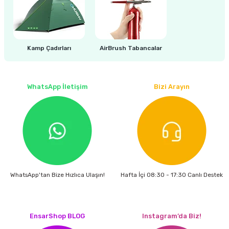
estere
a
Kamp Çadırları
AirBrush Tabancalar
nası
ı
WhatsApp İletişim
Bizi Arayın
Çakma Makinası
sı
WhatsApp'tan Bize Hızlıca Ulaşın!
Hafta İçi 08:30 - 17:30 Canlı Destek
EnsarShop BLOG
Instagram’da Biz!