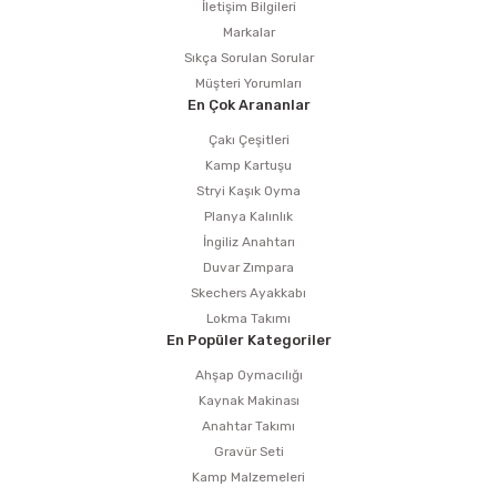
İletişim Bilgileri
Markalar
Sıkça Sorulan Sorular
Müşteri Yorumları
En Çok Arananlar
Çakı Çeşitleri
Kamp Kartuşu
Stryi Kaşık Oyma
Planya Kalınlık
İngiliz Anahtarı
Duvar Zımpara
Skechers Ayakkabı
Lokma Takımı
En Popüler Kategoriler
Ahşap Oymacılığı
Kaynak Makinası
Anahtar Takımı
Gravür Seti
Kamp Malzemeleri