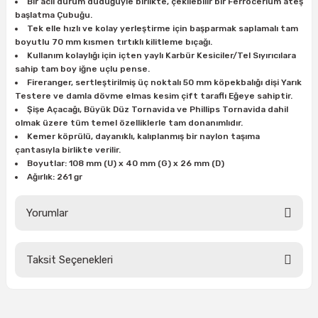
Bir acil durum düdüğüyle birlikte, çekilebilir bir Ferrocerium ateş
ları
rbün
Marangoz Tezgahları
başlatma Çubuğu.
Tek elle hızlı ve kolay yerleştirme için başparmak saplamalı tam
boyutlu 70 mm kısmen tırtıklı kilitleme bıçağı.
ra
e
Rende Çeşitleri
Kullanım kolaylığı için içten yaylı Karbür Kesiciler/Tel Sıyırıcılara
sahip tam boy iğne uçlu pense.
e Mat
p Ucu
a
Taşlama İçin Ahşap Oyma Aparatları
Fireranger, sertleştirilmiş üç noktalı 50 mm köpekbalığı dişi Yarık
Testere ve damla dövme elmas kesim çift taraflı Eğeye sahiptir.
Şişe Açacağı, Büyük Düz Tornavida ve Phillips Tornavida dahil
r
ap Ucu
Torna Bıçakları
olmak üzere tüm temel özelliklerle tam donanımlıdır.
Kemer köprülü, dayanıklı, kalıplanmış bir naylon taşıma
çantasıyla birlikte verilir.
ski - Kargaburun
arları
Boyutlar: 108 mm (U) x 40 mm (G) x 26 mm (D)
Ağırlık: 261 gr
i
lmas Panç
Yorumlar
estere Ucu
ı
Taksit Seçenekleri
Bu ürüne ilk yorumu siz yapın!
kinası
Yorum Yaz