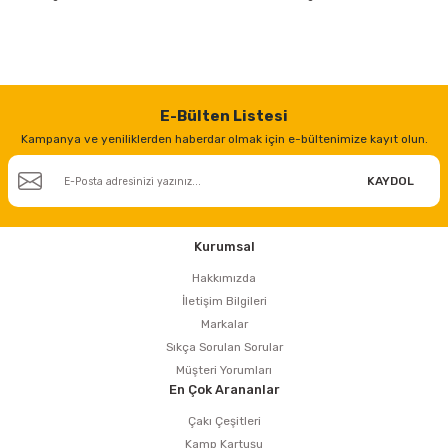
E-Bülten Listesi
Kampanya ve yeniliklerden haberdar olmak için e-bültenimize kayıt olun.
KAYDOL
Kurumsal
Hakkımızda
İletişim Bilgileri
Markalar
Sıkça Sorulan Sorular
Müşteri Yorumları
En Çok Arananlar
Çakı Çeşitleri
Kamp Kartuşu