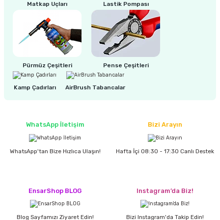
estere
Matkap Uçları
Lastik Pompası
a
nası
Pürmüz Çeşitleri
Pense Çeşitleri
ı
Kamp Çadırları
AirBrush Tabancalar
Çakma Makinası
WhatsApp İletişim
Bizi Arayın
sı
WhatsApp'tan Bize Hızlıca Ulaşın!
Hafta İçi 08:30 - 17:30 Canlı Destek
EnsarShop BLOG
Instagram’da Biz!
Blog Sayfamızı Ziyaret Edin!
Bizi Instagram'da Takip Edin!