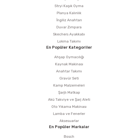
Stryi Kaşık Oyma
Planya Kalınlık
İngiliz Anahtarı
Duvar Zımpara
Skechers Ayakkabı
Lokma Takımı
En Popüler Kategoriler
Ahşap Oymacılığı
Kaynak Makinası
Anahtar Takımı
Gravür Seti
Kamp Malzemeleri
Şarjlı Matkap
Akü Takviye ve Şarj Aleti
Oto Yıkama Makinası
Lamba ve Fenerler
Aksesuarlar
En Popüler Markalar
Bosch