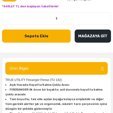
inası
şitleri
Makinası
ünleri
Maşalı Boru Anahtarı
Ahşap Yontma Bıçağı (Carving Knife)
Outdoor T-Shirt
*448,67 TL den başlayan taksitlerle!
kinası
 & Mastik
ı
inası
Yıldız Anahtar
Balon Zımpara
tleri
a Taşı
akinası
Bileme Ekipmanları
Sepete Ekle
MAĞAZAYA GİT
tleri
İçin Keski Murçlar
 Tabancası
Diğer Marangoz Ürünleri
sı
si
ap Ucu
Japon Testereleri
ırını
rları
ı
Kaşık ve Kuksa Oyma Aletleri
Ürün Bilgisi
 Kesici
a
kinası
uarları
TRUE UTILITY Fireanger Pense (TU 182)
Kutu Oymacılığı (Chip Carving)
Açık Havada Hayatta Kalma Çoklu Aracı
FIRERANGER ilk önce bir bıçaktır, acil durumda hayatta kalma
i
re
Marangoz Çekici ve Ahşap Tokmak
çoklu aracıdır.
Tam boyutlu, tek elle açılan bıçağa kolayca erişilebilir ve diğer
tüm gerekli aletler şık ve ergonomik, iskelet tarzı çerçevenin içine
leri
inası Bıçakları
inası
Marangoz Ölçü Aletleri
düzgün bir şekilde gizlenmiştir.