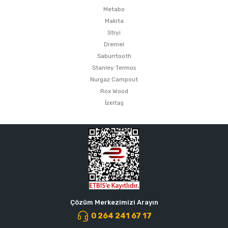
Metabo
Makita
Stryi
Dremel
Saburrtooth
Stanley Termos
Nurgaz Campout
Rox Wood
İzeltaş
Çözüm Merkezimizi Arayın
0 264 241 67 17