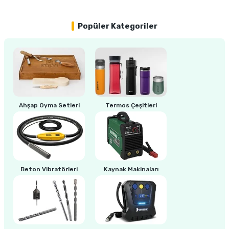
Popüler Kategoriler
ri
inası
sı Tabanı
ancası
sı
Ahşap Oyma Setleri
Termos Çeşitleri
lı-Zemin Yıkama
Beton Vibratörleri
Kaynak Makinaları
i