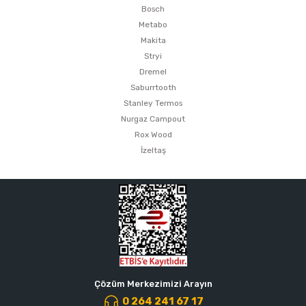
Bosch
Metabo
Makita
Stryi
Dremel
Saburrtooth
Stanley Termos
Nurgaz Campout
Rox Wood
İzeltaş
Çözüm Merkezimizi Arayın
0 264 241 67 17