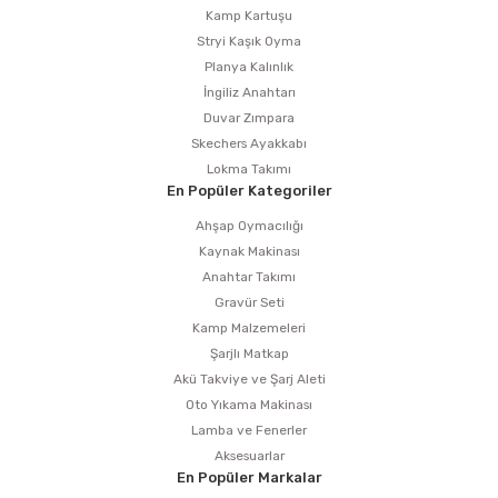
Kamp Kartuşu
Stryi Kaşık Oyma
Planya Kalınlık
İngiliz Anahtarı
Duvar Zımpara
Skechers Ayakkabı
Lokma Takımı
En Popüler Kategoriler
Ahşap Oymacılığı
Kaynak Makinası
Anahtar Takımı
Gravür Seti
Kamp Malzemeleri
Şarjlı Matkap
Akü Takviye ve Şarj Aleti
Oto Yıkama Makinası
Lamba ve Fenerler
Aksesuarlar
En Popüler Markalar