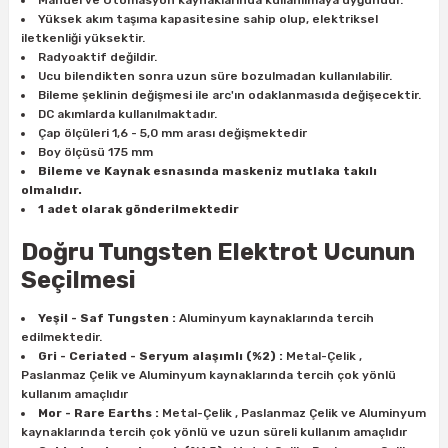
Manuel ve Otomasyon kaynaklarında kullanılmaya uygundur.
estere
Yüksek akım taşıma kapasitesine sahip olup, elektriksel
iletkenliği yüksektir.
a
Radyoaktif değildir.
Ucu bilendikten sonra uzun süre bozulmadan kullanılabilir.
Bileme şeklinin değişmesi ile arc'ın odaklanmasıda değişecektir.
nası
DC akımlarda kullanılmaktadır.
Çap ölçüleri 1,6 - 5,0 mm arası değişmektedir
ı
Boy ölçüsü 175 mm
Bileme ve Kaynak esnasında maskeniz mutlaka takılı
olmalıdır.
1 adet olarak gönderilmektedir
Doğru Tungsten Elektrot Ucunun
Çakma Makinası
Seçilmesi
sı
Yeşil - Saf Tungsten :
Aluminyum kaynaklarında tercih
edilmektedir.
Gri - Ceriated - Seryum alaşımlı (%2) :
Metal-Çelik ,
Paslanmaz Çelik ve Aluminyum kaynaklarında tercih çok yönlü
kullanım amaçlıdır
Mor - Rare Earths :
Metal-Çelik , Paslanmaz Çelik ve Aluminyum
kaynaklarında tercih çok yönlü ve uzun süreli kullanım amaçlıdır