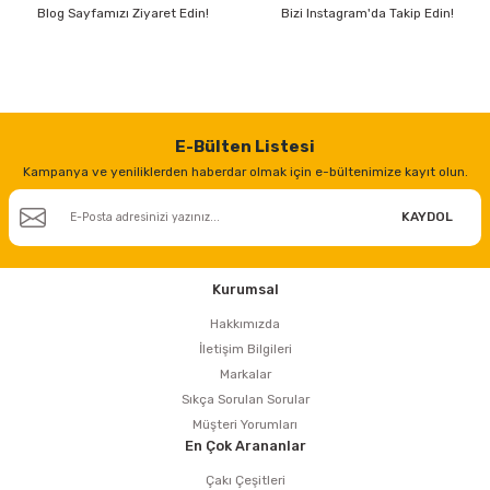
Blog Sayfamızı Ziyaret Edin!
Bizi Instagram'da Takip Edin!
E-Bülten Listesi
Kampanya ve yeniliklerden haberdar olmak için e-bültenimize kayıt olun.
KAYDOL
Kurumsal
Hakkımızda
İletişim Bilgileri
Markalar
Sıkça Sorulan Sorular
Müşteri Yorumları
En Çok Arananlar
Çakı Çeşitleri