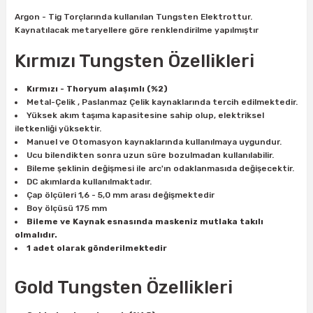
ları
rbün
Marangoz Tezgahları
Argon - Tig Torçlarında kullanılan Tungsten Elektrottur.
Kaynatılacak metaryellere göre renklendirilme yapılmıştır
ra
e
Rende Çeşitleri
Kırmızı Tungsten Özellikleri
e Mat
p Ucu
a
Taşlama İçin Ahşap Oyma Aparatları
Kırmızı - Thoryum alaşımlı (%2)
Metal-Çelik , Paslanmaz Çelik kaynaklarında tercih edilmektedir.
r
ap Ucu
Torna Bıçakları
Yüksek akım taşıma kapasitesine sahip olup, elektriksel
iletkenliği yüksektir.
Manuel ve Otomasyon kaynaklarında kullanılmaya uygundur.
ski - Kargaburun
arları
Ucu bilendikten sonra uzun süre bozulmadan kullanılabilir.
Bileme şeklinin değişmesi ile arc'ın odaklanmasıda değişecektir.
DC akımlarda kullanılmaktadır.
i
lmas Panç
Çap ölçüleri 1,6 - 5,0 mm arası değişmektedir
Boy ölçüsü 175 mm
estere Ucu
Bileme ve Kaynak esnasında maskeniz mutlaka takılı
olmalıdır.
1 adet olarak gönderilmektedir
ı
Gold Tungsten Özellikleri
kinası