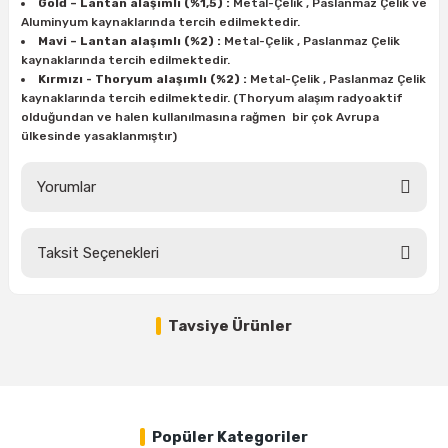
Gold – Lantan alaşımlı (%1,5) :
Metal-Çelik , Paslanmaz Çelik ve
Aluminyum kaynaklarında tercih edilmektedir.
Mavi – Lantan alaşımlı (%2) :
Metal-Çelik , Paslanmaz Çelik
kaynaklarında tercih edilmektedir.
Kırmızı - Thoryum alaşımlı (%2) :
Metal-Çelik , Paslanmaz Çelik
kaynaklarında tercih edilmektedir. (Thoryum alaşım radyoaktif
olduğundan ve halen kullanılmasına rağmen bir çok Avrupa
ülkesinde yasaklanmıştır)
Yorumlar
Taksit Seçenekleri
Bu ürüne ilk yorumu siz yapın!
Tavsiye Ürünler
Yorum Yaz
ESAB Kırmızı - Gold Tungsten Elektrot Argon-Tig Kaynaklarında Metal - Paslan
Popüler Kategoriler