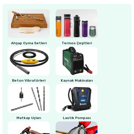
204,00 TL
Abicor Binzel Mor - Gold Tungsten Elektrot Argon-Tig Kaynaklarında Metal - 
Ahşap Oyma Setleri
Termos Çeşitleri
180,00 TL
Beton Vibratörleri
Kaynak Makinaları
Matkap Uçları
Lastik Pompası