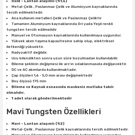
Gold – Lantan alaşımlı (%1,5)
Metal-Çelik , Paslanmaz Çelik ve Aluminyum kaynaklarında
tercih edilmektedir.
ri
inası
Ana kullanım metalleri Çelik ve Paslanmaz Çeliktir
Tamamen Aluminyum kaynaklarında Gri yada Yeşil renkli
tungsten tercih edilmelidir
sı Tabanı
Manuel ve Otomasyon kaynaklarında kullanılmaya uygundur.
Yüksek akım taşıma kapasitesine sahip olup, elektriksel
iletkenliği yüksektir.
ancası
Radyoaktif değildir.
Ucu bilendikten sonra uzun süre bozulmadan kullanılabilir.
sı
Bileme şeklinin değişmesi ile arc'ın odaklanmasıda değişecektir.
DC ve AC akımlarda kullanılmaktadır.
Çap ölçüleri 1,6 - 5,0 mm arası değişmektedir
Boy ölçüsü 175 mm
Bileme ve Kaynak esnasında maskeniz mutlaka takılı
lı-Zemin Yıkama
olmalıdır.
1 adet olarak gönderilmektedir
Mavi Tungsten Özellikleri
i
Mavi – Lantan alaşımlı (%2)
Metal-Çelik , Paslanmaz Çelik kaynaklarında tercih edilmektedir.