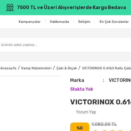
7500 TL ve Üzeri Alışverişlerde Kargo Bedava
Kampanyalar
Hakkımızda
İletişim
En Çok Sorulanlar
Anasayfa
Kamp Malzemeleri
Çakı & Bıçak
VICTORINOX 0.6163 Rally Çakı
Marka
VICTORI
Stokta Yok
VICTORINOX 0.616
Yorum Yap
1.080,00 TL
%0