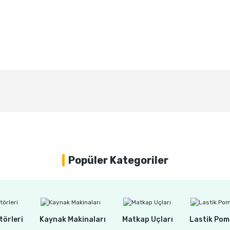
Bu ürüne ilk yorumu siz yapın!
Yorum Yaz
Popüler Kategoriler
törleri
Kaynak Makinaları
Matkap Uçları
Lastik Pom