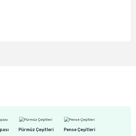
pası
Pürmüz Çeşitleri
Pense Çeşitleri