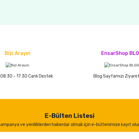
Bizi Arayın
EnsarShop BL
 08:30 - 17:30 Canlı Destek
Blog Sayfamızı Ziyaret
E-Bülten Listesi
ampanya ve yeniliklerden haberdar olmak için e-bültenimize kayıt olu