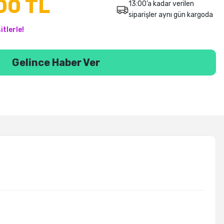
00 TL
13:00’a kadar verilen
siparişler aynı gün kargoda
tlerle!
Gelince Haber Ver