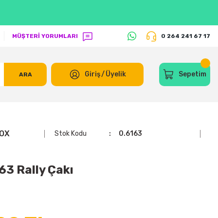
MÜŞTERİ YORUMLARI
0 264 241 67 17
Giriş
/
Üyelik
Sepetim
ARA
NOX
Stok Kodu
0.6163
3 Rally Çakı