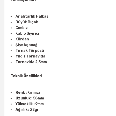
Anahtarlık Halkası
Büyük Bıçak
Cımbız
Kablo Sıyırıcı
Kürdan
Şişe Açacağı
Tırnak Törpüsü
Yıldız Tornavida
Tornavida 2,5mm
Teknik Özellikleri
Renk :
Kırmızı
Uzunluk :
58mm
Yükseklik :
9mm
Ağırlık :
22gr