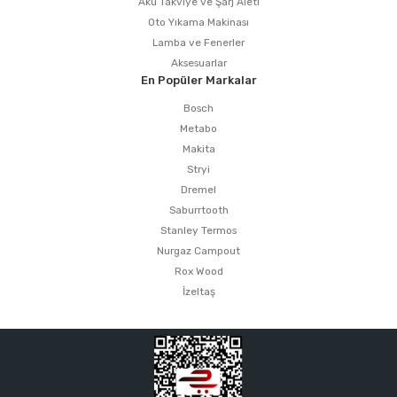
Akü Takviye ve Şarj Aleti
Oto Yıkama Makinası
Lamba ve Fenerler
Aksesuarlar
En Popüler Markalar
Bosch
Metabo
Makita
Stryi
Dremel
Saburrtooth
Stanley Termos
Nurgaz Campout
Rox Wood
İzeltaş