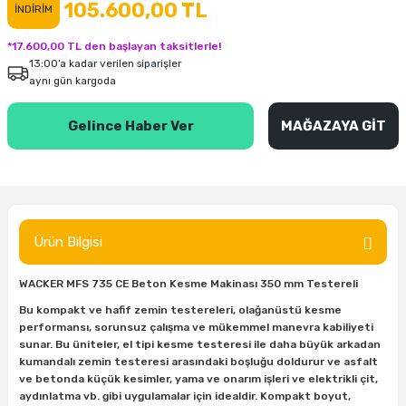
105.600,00 TL
İNDİRİM
inası
şitleri
Makinası
ünleri
Maşalı Boru Anahtarı
Ahşap Yontma Bıçağı (Carving Knife)
Outdoor T-Shirt
*17.600,00 TL den başlayan taksitlerle!
13:00’a kadar verilen siparişler
kinası
 & Mastik
ı
inası
Yıldız Anahtar
Balon Zımpara
aynı gün kargoda
tleri
a Taşı
akinası
Bileme Ekipmanları
Gelince Haber Ver
MAĞAZAYA GİT
tleri
İçin Keski Murçlar
 Tabancası
Diğer Marangoz Ürünleri
sı
si
ap Ucu
Japon Testereleri
Ürün Bilgisi
ırını
rları
ı
Kaşık ve Kuksa Oyma Aletleri
WACKER MFS 735 CE Beton Kesme Makinası 350 mm Testereli
 Kesici
a
kinası
uarları
Kutu Oymacılığı (Chip Carving)
Bu kompakt ve hafif zemin testereleri, olağanüstü kesme
performansı, sorunsuz çalışma ve mükemmel manevra kabiliyeti
i
re
Marangoz Çekici ve Ahşap Tokmak
sunar. Bu üniteler, el tipi kesme testeresi ile daha büyük arkadan
kumandalı zemin testeresi arasındaki boşluğu doldurur ve asfalt
leri
inası Bıçakları
inası
Marangoz Ölçü Aletleri
ve betonda küçük kesimler, yama ve onarım işleri ve elektrikli çit,
aydınlatma vb. gibi uygulamalar için idealdir. Kompakt boyut,