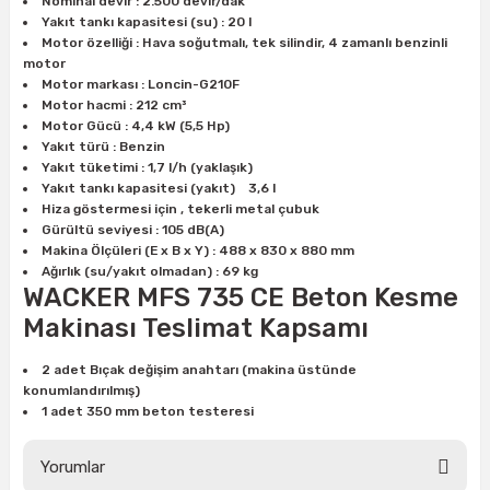
Nominal devir : 2.500 devir/dak
Yakıt tankı kapasitesi (su) : 20 l
Motor özelliği : Hava soğutmalı, tek silindir, 4 zamanlı benzinli
ri
inası
motor
Motor markası : Loncin-G210F
Motor hacmi : 212 cm³
sı Tabanı
Motor Gücü : 4,4 kW (5,5 Hp)
Yakıt türü : Benzin
Yakıt tüketimi : 1,7 l/h (yaklaşık)
ancası
Yakıt tankı kapasitesi (yakıt) 3,6 l
Hiza göstermesi için , tekerli metal çubuk
sı
Gürültü seviyesi : 105 dB(A)
Makina Ölçüleri (E x B x Y) : 488 x 830 x 880 mm
Ağırlık (su/yakıt olmadan) : 69 kg
WACKER MFS 735 CE Beton Kesme
Makinası Teslimat Kapsamı
lı-Zemin Yıkama
2 adet Bıçak değişim anahtarı (makina üstünde
konumlandırılmış)
1 adet 350 mm beton testeresi
i
Yorumlar