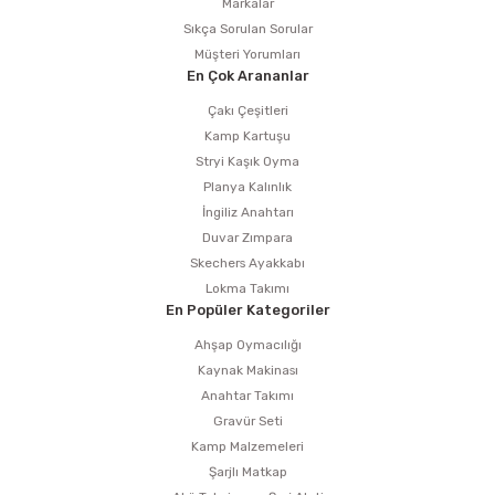
Markalar
Sıkça Sorulan Sorular
Müşteri Yorumları
En Çok Arananlar
Çakı Çeşitleri
Kamp Kartuşu
Stryi Kaşık Oyma
Planya Kalınlık
İngiliz Anahtarı
Duvar Zımpara
Skechers Ayakkabı
Lokma Takımı
En Popüler Kategoriler
Ahşap Oymacılığı
Kaynak Makinası
Anahtar Takımı
Gravür Seti
Kamp Malzemeleri
Şarjlı Matkap