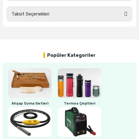
estere
Taksit Seçenekleri
a
Bu ürüne ilk yorumu siz yapın!
nası
Yorum Yaz
ı
Popüler Kategoriler
Çakma Makinası
sı
Ahşap Oyma Setleri
Termos Çeşitleri