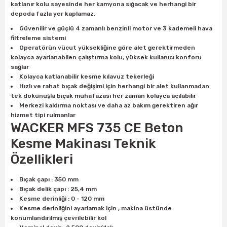
katlanır kolu sayesinde her kamyona sığacak ve herhangi bir
ları
rbün
Marangoz Tezgahları
depoda fazla yer kaplamaz.
Güvenilir ve güçlü 4 zamanlı benzinli motor ve 3 kademeli hava
ra
e
Rende Çeşitleri
filtreleme sistemi
Operatörün vücut yüksekliğine göre alet gerektirmeden
kolayca ayarlanabilen çalıştırma kolu, yüksek kullanıcı konforu
e Mat
p Ucu
a
Taşlama İçin Ahşap Oyma Aparatları
sağlar
Kolayca katlanabilir kesme kılavuz tekerleği
r
ap Ucu
Torna Bıçakları
Hızlı ve rahat bıçak değişimi için herhangi bir alet kullanmadan
tek dokunuşla bıçak muhafazası her zaman kolayca açılabilir
Merkezi kaldırma noktası ve daha az bakım gerektiren ağır
ski - Kargaburun
arları
hizmet tipi rulmanlar
WACKER MFS 735 CE Beton
i
lmas Panç
Kesme Makinası Teknik
Özellikleri
estere Ucu
Bıçak çapı : 350 mm
ı
Bıçak delik çapı : 25,4 mm
Kesme derinliği : 0 - 120 mm
kinası
Kesme derinliğini ayarlamak için , makina üstünde
konumlandırılmış çevrilebilir kol