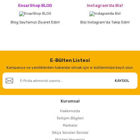
estere
EnsarShop BLOG
Instagram’da Biz!
a
Blog Sayfamızı Ziyaret Edin!
Bizi Instagram'da Takip Edin!
nası
ı
E-Bülten Listesi
Kampanya ve yeniliklerden haberdar olmak için e-bültenimize kayıt olun.
Çakma Makinası
KAYDOL
sı
Kurumsal
Hakkımızda
İletişim Bilgileri
Markalar
Sıkça Sorulan Sorular
Müşteri Yorumları