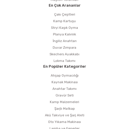
En Çok Arananlar
Çakı Çeşitleri
Kamp Kartuşu
Stryi Kaşık Oyma
Planya Kalınlık
İngiliz Anahtarı
Duvar Zımpara
Skechers Ayakkabı
Lokma Takımı
En Popüler Kategoriler
Ahşap Oymacılığı
Kaynak Makinası
Anahtar Takımı
Gravür Seti
Kamp Malzemeleri
Şarjlı Matkap
Akü Takviye ve Şarj Aleti
Oto Yıkama Makinası
Lamba ve Fenerler