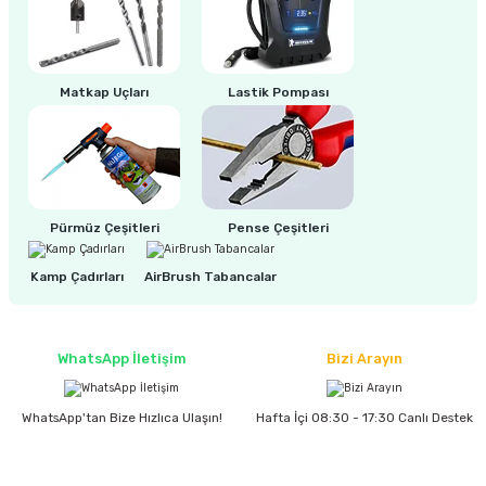
ri
inası
Matkap Uçları
Lastik Pompası
sı Tabanı
ancası
sı
Pürmüz Çeşitleri
Pense Çeşitleri
Kamp Çadırları
AirBrush Tabancalar
lı-Zemin Yıkama
WhatsApp İletişim
Bizi Arayın
WhatsApp'tan Bize Hızlıca Ulaşın!
Hafta İçi 08:30 - 17:30 Canlı Destek
i