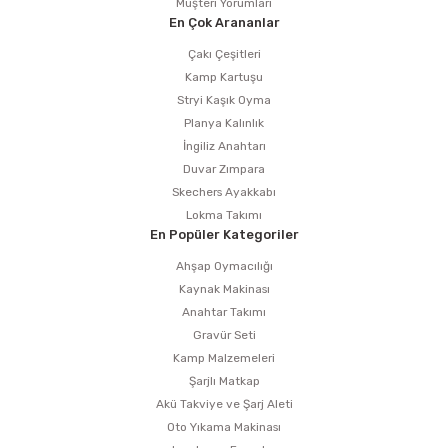
Müşteri Yorumları
En Çok Arananlar
Çakı Çeşitleri
Kamp Kartuşu
Stryi Kaşık Oyma
Planya Kalınlık
İngiliz Anahtarı
Duvar Zımpara
Skechers Ayakkabı
Lokma Takımı
En Popüler Kategoriler
Ahşap Oymacılığı
Kaynak Makinası
Anahtar Takımı
Gravür Seti
Kamp Malzemeleri
Şarjlı Matkap
Akü Takviye ve Şarj Aleti
Oto Yıkama Makinası