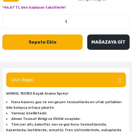
inası
şitleri
Makinası
ünleri
Maşalı Boru Anahtarı
Ahşap Yontma Bıçağı (Carving Knife)
Outdoor T-Shirt
*46,67 TL den başlayan taksitlerle!
kinası
 & Mastik
ı
inası
Yıldız Anahtar
Balon Zımpara
tleri
a Taşı
akinası
Bileme Ekipmanları
Sepete Ekle
MAĞAZAYA GİT
tleri
İçin Keski Murçlar
 Tabancası
Diğer Marangoz Ürünleri
sı
si
ap Ucu
Japon Testereleri
ırını
rları
ı
Kaşık ve Kuksa Oyma Aletleri
Ürün Bilgisi
 Kesici
a
kinası
uarları
WINKEL 150150 Kaçak Arama Spreyi
Kutu Oymacılığı (Chip Carving)
Hava basıncı, gaz ve sıvı geçen tesisatlarda en ufak çatlakları
bile kolayca ortaya çıkartır.
i
re
Marangoz Çekici ve Ahşap Tokmak
Yanmaz özelliktedir.
Alman Tesisat Birligi ve DVGW onaylıdır.
leri
inası Bıçakları
inası
Marangoz Ölçü Aletleri
Tüm yer altı, kalorifer, sıvı ve gaz boru tesisatlarında,
kazanlarda, lastiklerde, armatür, fren sistemlerinde, subaplarda