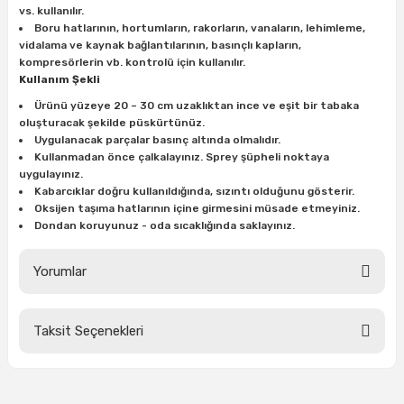
vs. kullanılır.
ları
rbün
Marangoz Tezgahları
Boru hatlarının, hortumların, rakorların, vanaların, lehimleme,
vidalama ve kaynak bağlantılarının, basınçlı kapların,
ra
e
Rende Çeşitleri
kompresörlerin vb. kontrolü için kullanılır.
Kullanım Şekli
e Mat
p Ucu
a
Taşlama İçin Ahşap Oyma Aparatları
Ürünü yüzeye 20 – 30 cm uzaklıktan ince ve eşit bir tabaka
oluşturacak şekilde püskürtünüz.
Uygulanacak parçalar basınç altında olmalıdır.
r
ap Ucu
Torna Bıçakları
Kullanmadan önce çalkalayınız. Sprey şüpheli noktaya
uygulayınız.
ski - Kargaburun
arları
Kabarcıklar doğru kullanıldığında, sızıntı olduğunu gösterir.
Oksijen taşıma hatlarının içine girmesini müsade etmeyiniz.
Dondan koruyunuz - oda sıcaklığında saklayınız.
i
lmas Panç
Yorumlar
estere Ucu
ı
Taksit Seçenekleri
Bu ürüne ilk yorumu siz yapın!
kinası
Yorum Yaz