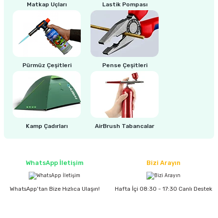
estere
Matkap Uçları
Lastik Pompası
a
nası
Pürmüz Çeşitleri
Pense Çeşitleri
ı
Çakma Makinası
Kamp Çadırları
AirBrush Tabancalar
sı
WhatsApp İletişim
Bizi Arayın
WhatsApp'tan Bize Hızlıca Ulaşın!
Hafta İçi 08:30 - 17:30 Canlı Destek