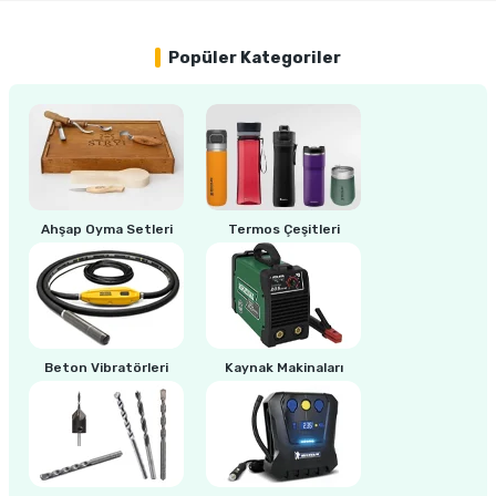
Popüler Kategoriler
ri
inası
sı Tabanı
ancası
sı
Ahşap Oyma Setleri
Termos Çeşitleri
lı-Zemin Yıkama
Beton Vibratörleri
Kaynak Makinaları
i