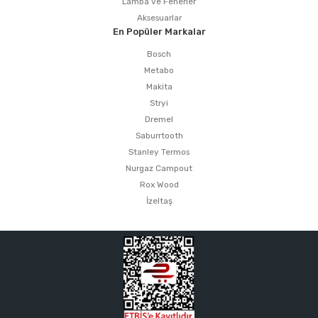
Lamba ve Fenerler
Aksesuarlar
En Popüler Markalar
Bosch
Metabo
Makita
Stryi
Dremel
Saburrtooth
Stanley Termos
Nurgaz Campout
Rox Wood
İzeltaş