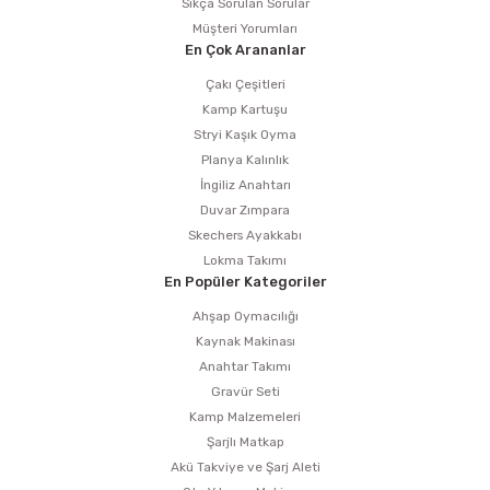
Sıkça Sorulan Sorular
Müşteri Yorumları
En Çok Arananlar
Çakı Çeşitleri
Kamp Kartuşu
Stryi Kaşık Oyma
Planya Kalınlık
İngiliz Anahtarı
Duvar Zımpara
Skechers Ayakkabı
Lokma Takımı
En Popüler Kategoriler
Ahşap Oymacılığı
Kaynak Makinası
Anahtar Takımı
Gravür Seti
Kamp Malzemeleri
Şarjlı Matkap
Akü Takviye ve Şarj Aleti