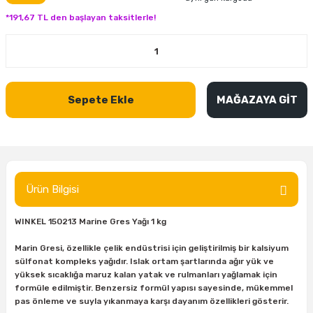
inası
şitleri
Makinası
ünleri
Maşalı Boru Anahtarı
Ahşap Yontma Bıçağı (Carving Knife)
Outdoor T-Shirt
*191,67 TL den başlayan taksitlerle!
kinası
 & Mastik
ı
inası
Yıldız Anahtar
Balon Zımpara
tleri
a Taşı
akinası
Bileme Ekipmanları
Sepete Ekle
MAĞAZAYA GİT
tleri
İçin Keski Murçlar
 Tabancası
Diğer Marangoz Ürünleri
sı
si
ap Ucu
Japon Testereleri
ırını
rları
ı
Kaşık ve Kuksa Oyma Aletleri
Ürün Bilgisi
 Kesici
a
kinası
uarları
WINKEL 150213 Marine Gres Yağı 1 kg
Kutu Oymacılığı (Chip Carving)
Marin Gresi, özellikle çelik endüstrisi için geliştirilmiş bir kalsiyum
i
re
Marangoz Çekici ve Ahşap Tokmak
sülfonat kompleks yağıdır. Islak ortam şartlarında ağır yük ve
yüksek sıcaklığa maruz kalan yatak ve rulmanları yağlamak için
formüle edilmiştir. Benzersiz formül yapısı sayesinde, mükemmel
leri
inası Bıçakları
inası
Marangoz Ölçü Aletleri
pas önleme ve suyla yıkanmaya karşı dayanım özellikleri gösterir.