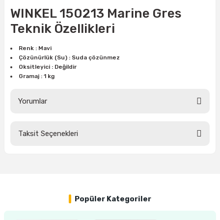
ları
rbün
Marangoz Tezgahları
WINKEL 150213 Marine Gres
Teknik Özellikleri
ra
e
Rende Çeşitleri
Renk : Mavi
e Mat
p Ucu
a
Taşlama İçin Ahşap Oyma Aparatları
Çözünürlük (Su) : Suda çözünmez
Oksitleyici : Değildir
Gramaj : 1 kg
r
ap Ucu
Torna Bıçakları
Yorumlar
ski - Kargaburun
arları
i
lmas Panç
Taksit Seçenekleri
Bu ürüne ilk yorumu siz yapın!
estere Ucu
Yorum Yaz
ı
Popüler Kategoriler
kinası