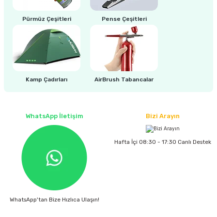
estere
Pürmüz Çeşitleri
Pense Çeşitleri
a
nası
ı
Kamp Çadırları
AirBrush Tabancalar
WhatsApp İletişim
Bizi Arayın
Çakma Makinası
Hafta İçi 08:30 - 17:30 Canlı Destek
sı
WhatsApp'tan Bize Hızlıca Ulaşın!