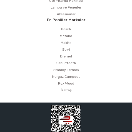
Oto Yıkama Makinası
Lamba ve Fenerler
Aksesuarlar
En Popüler Markalar
Bosch
Metabo
Makita
Stryi
Dremel
Saburrtooth
Stanley Termos
Nurgaz Campout
Rox Wood
İzeltaş