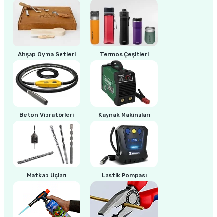
ri
inası
sı Tabanı
Ahşap Oyma Setleri
Termos Çeşitleri
ancası
sı
Beton Vibratörleri
Kaynak Makinaları
lı-Zemin Yıkama
Matkap Uçları
Lastik Pompası
i