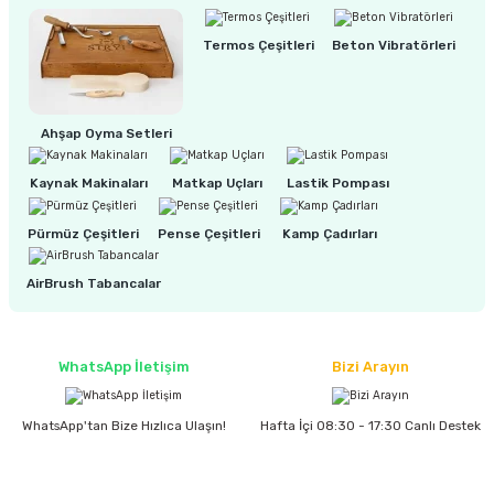
Termos Çeşitleri
Beton Vibratörleri
ri
inası
sı Tabanı
Ahşap Oyma Setleri
ancası
Kaynak Makinaları
Matkap Uçları
Lastik Pompası
sı
Pürmüz Çeşitleri
Pense Çeşitleri
Kamp Çadırları
AirBrush Tabancalar
lı-Zemin Yıkama
WhatsApp İletişim
Bizi Arayın
WhatsApp'tan Bize Hızlıca Ulaşın!
Hafta İçi 08:30 - 17:30 Canlı Destek
i