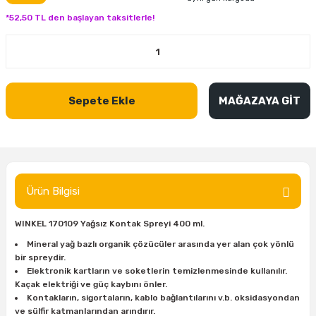
inası
şitleri
Makinası
ünleri
Maşalı Boru Anahtarı
Ahşap Yontma Bıçağı (Carving Knife)
Outdoor T-Shirt
*52,50 TL den başlayan taksitlerle!
kinası
 & Mastik
ı
inası
Yıldız Anahtar
Balon Zımpara
tleri
a Taşı
akinası
Bileme Ekipmanları
Sepete Ekle
MAĞAZAYA GİT
tleri
İçin Keski Murçlar
 Tabancası
Diğer Marangoz Ürünleri
sı
si
ap Ucu
Japon Testereleri
ırını
rları
ı
Kaşık ve Kuksa Oyma Aletleri
Ürün Bilgisi
 Kesici
a
kinası
uarları
WINKEL 170109 Yağsız Kontak Spreyi 400 ml.
Kutu Oymacılığı (Chip Carving)
Mineral yağ bazlı organik çözücüler arasında yer alan çok yönlü
bir spreydir.
i
re
Marangoz Çekici ve Ahşap Tokmak
Elektronik kartların ve soketlerin temizlenmesinde kullanılır.
Kaçak elektriği ve güç kaybını önler.
leri
inası Bıçakları
inası
Marangoz Ölçü Aletleri
Kontakların, sigortaların, kablo bağlantılarını v.b. oksidasyondan
ve sülfir katmanlarından arındırır.