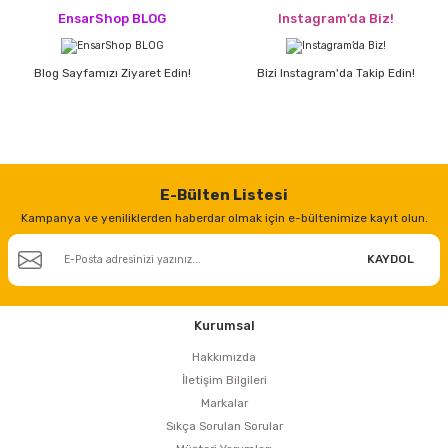
estere
EnsarShop BLOG
Instagram’da Biz!
a
Blog Sayfamızı Ziyaret Edin!
Bizi Instagram'da Takip Edin!
nası
ı
E-Bülten Listesi
Kampanya ve yeniliklerden haberdar olmak için e-bültenimize kayıt olun.
Çakma Makinası
KAYDOL
sı
Kurumsal
Hakkımızda
İletişim Bilgileri
Markalar
Sıkça Sorulan Sorular