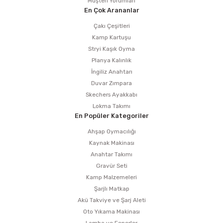
Müşteri Yorumları
En Çok Arananlar
Çakı Çeşitleri
Kamp Kartuşu
Stryi Kaşık Oyma
Planya Kalınlık
İngiliz Anahtarı
Duvar Zımpara
Skechers Ayakkabı
Lokma Takımı
En Popüler Kategoriler
Ahşap Oymacılığı
Kaynak Makinası
Anahtar Takımı
Gravür Seti
Kamp Malzemeleri
Şarjlı Matkap
Akü Takviye ve Şarj Aleti
Oto Yıkama Makinası
Lamba ve Fenerler