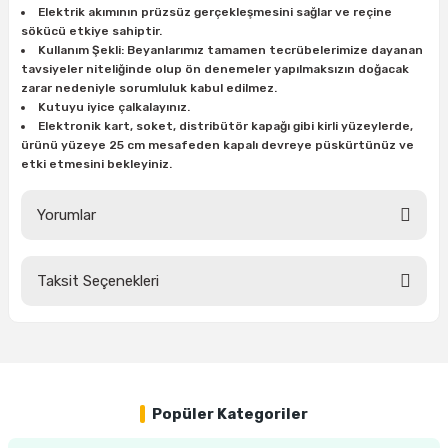
Elektrik akımının prüzsüz gerçekleşmesini sağlar ve reçine
ları
rbün
Marangoz Tezgahları
sökücü etkiye sahiptir.
Kullanım Şekli: Beyanlarımız tamamen tecrübelerimize dayanan
ra
e
Rende Çeşitleri
tavsiyeler niteliğinde olup ön denemeler yapılmaksızın doğacak
zarar nedeniyle sorumluluk kabul edilmez.
Kutuyu iyice çalkalayınız.
e Mat
p Ucu
a
Taşlama İçin Ahşap Oyma Aparatları
Elektronik kart, soket, distribütör kapağı gibi kirli yüzeylerde,
ürünü yüzeye 25 cm mesafeden kapalı devreye püskürtünüz ve
r
ap Ucu
Torna Bıçakları
etki etmesini bekleyiniz.
ski - Kargaburun
arları
Yorumlar
i
lmas Panç
Taksit Seçenekleri
Bu ürüne ilk yorumu siz yapın!
estere Ucu
Yorum Yaz
ı
kinası
Popüler Kategoriler