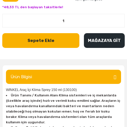
inası
şitleri
Makinası
ünleri
Maşalı Boru Anahtarı
Ahşap Yontma Bıçağı (Carving Knife)
Outdoor T-Shirt
*48,33 TL den başlayan taksitlerle!
kinası
 & Mastik
ı
inası
Yıldız Anahtar
Balon Zımpara
tleri
a Taşı
akinası
Bileme Ekipmanları
Sepete Ekle
MAĞAZAYA GİT
tleri
İçin Keski Murçlar
 Tabancası
Diğer Marangoz Ürünleri
sı
si
ap Ucu
Japon Testereleri
ırını
rları
ı
Kaşık ve Kuksa Oyma Aletleri
Ürün Bilgisi
 Kesici
a
kinası
uarları
WINKEL Araç İçi Klima Sprey 150 ml (130100)
Kutu Oymacılığı (Chip Carving)
Ürün Tanımı / Kullanım Alanı Klima sistemleri ve iç mekanlarda
(özellikle araç içinde) hızlı ve verimli koku emilimi sağlar. Araçların iç
i
re
Marangoz Çekici ve Ahşap Tokmak
veya havalandırma kanallarındaki bakteri ve mantarların neden
olabileceği hoş olmayan kokuları emer; hoş ve ferah bir koku
bırakır. Klima veya havalandırma sistemleri olan tüm araçlarda
leri
inası Bıçakları
inası
Marangoz Ölçü Aletleri
kullanım için uygundur.