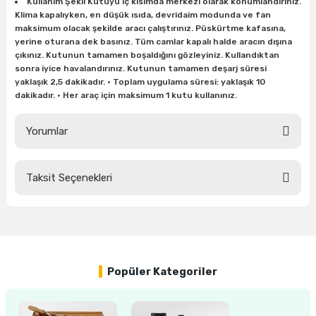
Kullanım Şekli Kutuyu iç kısımda merkezi olarak konumlandırınız.
ları
rbün
Marangoz Tezgahları
Klima kapalıyken, en düşük ısıda, devridaim modunda ve fan
maksimum olacak şekilde aracı çalıştırınız. Püskürtme kafasına,
yerine oturana dek basınız. Tüm camlar kapalı halde aracın dışına
ra
e
Rende Çeşitleri
çıkınız. Kutunun tamamen boşaldığını gözleyiniz. Kullandıktan
sonra iyice havalandırınız. Kutunun tamamen deşarj süresi
e Mat
p Ucu
a
Taşlama İçin Ahşap Oyma Aparatları
yaklaşık 2,5 dakikadır. • Toplam uygulama süresi: yaklaşık 10
dakikadır. • Her araç için maksimum 1 kutu kullanınız.
r
ap Ucu
Torna Bıçakları
Yorumlar
ski - Kargaburun
arları
Taksit Seçenekleri
i
lmas Panç
Bu ürüne ilk yorumu siz yapın!
estere Ucu
Yorum Yaz
ı
Popüler Kategoriler
kinası