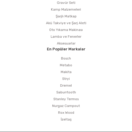
Gravür Seti
Kamp Malzemeleri
Şarjlı Matkap
Akü Takviye ve Şarj Aleti
Oto Yıkama Makinası
Lamba ve Fenerler
Aksesuarlar
En Popüler Markalar
Bosch
Metabo
Makita
Stryi
Dremel
Saburrtooth
Stanley Termos
Nurgaz Campout
Rox Wood
İzeltaş