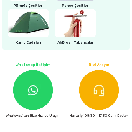
estere
Pürmüz Çeşitleri
Pense Çeşitleri
a
nası
Kamp Çadırları
AirBrush Tabancalar
ı
WhatsApp İletişim
Bizi Arayın
Çakma Makinası
sı
WhatsApp'tan Bize Hızlıca Ulaşın!
Hafta İçi 08:30 - 17:30 Canlı Destek