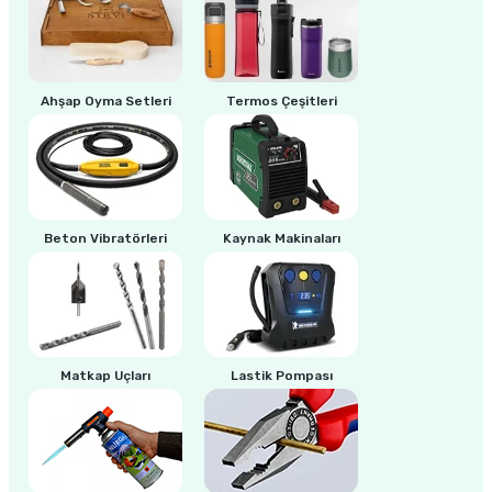
ri
inası
Ahşap Oyma Setleri
Termos Çeşitleri
sı Tabanı
ancası
sı
Beton Vibratörleri
Kaynak Makinaları
lı-Zemin Yıkama
Matkap Uçları
Lastik Pompası
i