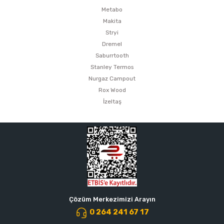
Metabo
Makita
Stryi
Dremel
Saburrtooth
Stanley Termos
Nurgaz Campout
Rox Wood
İzeltaş
Çözüm Merkezimizi Arayın
0 264 241 67 17