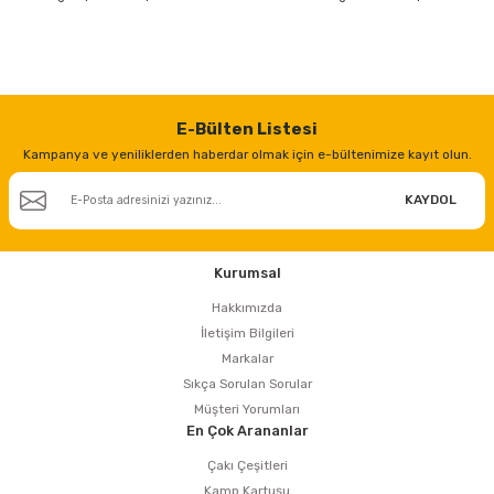
E-Bülten Listesi
Kampanya ve yeniliklerden haberdar olmak için e-bültenimize kayıt olun.
KAYDOL
Kurumsal
Hakkımızda
İletişim Bilgileri
Markalar
Sıkça Sorulan Sorular
Müşteri Yorumları
En Çok Arananlar
Çakı Çeşitleri
Kamp Kartuşu