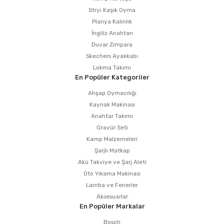
Stryi Kaşık Oyma
Planya Kalınlık
İngiliz Anahtarı
Duvar Zımpara
Skechers Ayakkabı
Lokma Takımı
En Popüler Kategoriler
Ahşap Oymacılığı
Kaynak Makinası
Anahtar Takımı
Gravür Seti
Kamp Malzemeleri
Şarjlı Matkap
Akü Takviye ve Şarj Aleti
Oto Yıkama Makinası
Lamba ve Fenerler
Aksesuarlar
En Popüler Markalar
Bosch