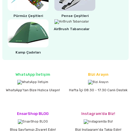
estere
a
Pürmüz Çeşitleri
Pense Çeşitleri
AirBrush Tabancalar
nası
ı
Kamp Çadırları
Çakma Makinası
WhatsApp İletişim
Bizi Arayın
sı
WhatsApp'tan Bize Hızlıca Ulaşın!
Hafta İçi 08:30 - 17:30 Canlı Destek
EnsarShop BLOG
Instagram’da Biz!
Blog Sayfamızı Ziyaret Edin!
Bizi Instagram'da Takip Edin!