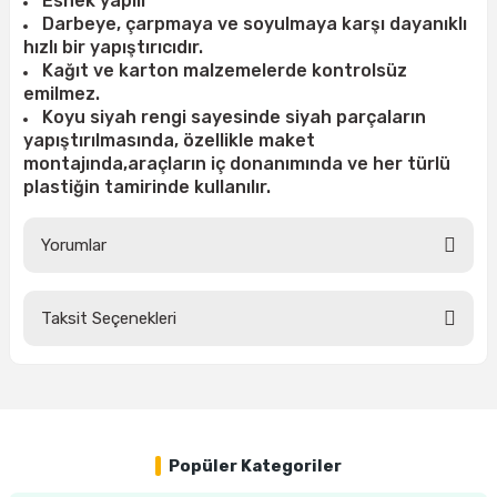
Esnek yapılı
ları
rbün
Marangoz Tezgahları
Darbeye, çarpmaya ve soyulmaya karşı dayanıklı
hızlı bir yapıştırıcıdır.
Kağıt ve karton malzemelerde kontrolsüz
ra
e
Rende Çeşitleri
emilmez.
Koyu siyah rengi sayesinde siyah parçaların
e Mat
p Ucu
a
Taşlama İçin Ahşap Oyma Aparatları
yapıştırılmasında, özellikle maket
montajında,
araçların iç donanımında ve her türlü
r
ap Ucu
Torna Bıçakları
plastiğin tamirinde kullanılır.
ski - Kargaburun
arları
Yorumlar
i
lmas Panç
Taksit Seçenekleri
Bu ürüne ilk yorumu siz yapın!
estere Ucu
ı
Yorum Yaz
kinası
Popüler Kategoriler