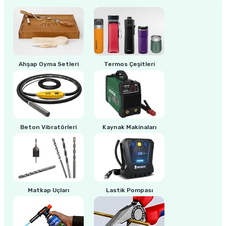
ri
inası
sı Tabanı
Ahşap Oyma Setleri
Termos Çeşitleri
ancası
sı
Beton Vibratörleri
Kaynak Makinaları
lı-Zemin Yıkama
Matkap Uçları
Lastik Pompası
i