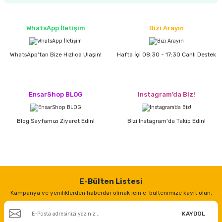
estere
a
WhatsApp İletişim
Bizi Arayın
nası
WhatsApp'tan Bize Hızlıca Ulaşın!
Hafta İçi 08:30 - 17:30 Canlı Destek
ı
EnsarShop BLOG
Instagram’da Biz!
Blog Sayfamızı Ziyaret Edin!
Bizi Instagram'da Takip Edin!
Çakma Makinası
sı
E-Bülten Listesi
Kampanya ve yeniliklerden haberdar olmak için e-bültenimize kayıt olun.
KAYDOL