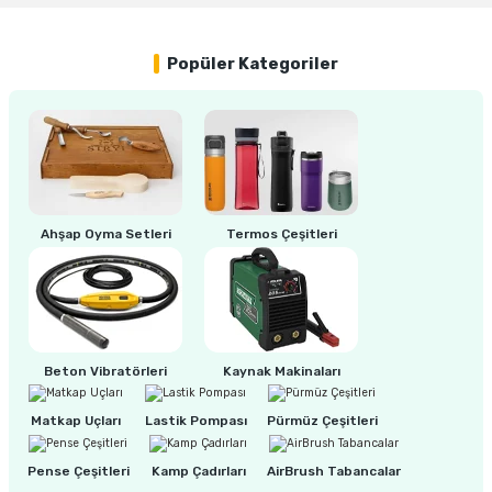
Popüler Kategoriler
ri
inası
sı Tabanı
ancası
sı
Ahşap Oyma Setleri
Termos Çeşitleri
lı-Zemin Yıkama
Beton Vibratörleri
Kaynak Makinaları
Matkap Uçları
Lastik Pompası
Pürmüz Çeşitleri
i
Pense Çeşitleri
Kamp Çadırları
AirBrush Tabancalar