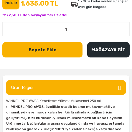
13:00’a kadar verilen siparişler
1.635,00 TL
İNDİRİM
aynı gün kargoda
inası
şitleri
Makinası
ünleri
Maşalı Boru Anahtarı
Ahşap Yontma Bıçağı (Carving Knife)
Outdoor T-Shirt
*272,50 TL den başlayan taksitlerle!
kinası
 & Mastik
ı
inası
Yıldız Anahtar
Balon Zımpara
tleri
a Taşı
akinası
Bileme Ekipmanları
Sepete Ekle
MAĞAZAYA GİT
tleri
İçin Keski Murçlar
 Tabancası
Diğer Marangoz Ürünleri
sı
si
ap Ucu
Japon Testereleri
ırını
rları
ı
Kaşık ve Kuksa Oyma Aletleri
Ürün Bilgisi
 Kesici
a
kinası
uarları
Kutu Oymacılığı (Chip Carving)
WINKEL PRO 6W38 Kenetleme Yüksek Mukavemet 250 ml
WINKEL PRO 6W38, özellikle statik kesme mukavemetli ve
i
re
Marangoz Çekici ve Ahşap Tokmak
dinamik yüklere maruz kalan her türlü silindirik bağlantı için
geliştirilmiş, hızlı kürleşen, yüksek mukavemetli bir kenetleyicidir.
leri
inası Bıçakları
inası
Marangoz Ölçü Aletleri
Ürün metal bağlantılar arasına uygulandığında ve havasız ortamda
reaksiyona girerek kürleşir. 180°C'ye kadar sıcaklığa karşı dirence