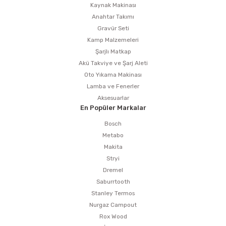
Kaynak Makinası
Anahtar Takımı
Gravür Seti
Kamp Malzemeleri
Şarjlı Matkap
Akü Takviye ve Şarj Aleti
Oto Yıkama Makinası
Lamba ve Fenerler
Aksesuarlar
En Popüler Markalar
Bosch
Metabo
Makita
Stryi
Dremel
Saburrtooth
Stanley Termos
Nurgaz Campout
Rox Wood