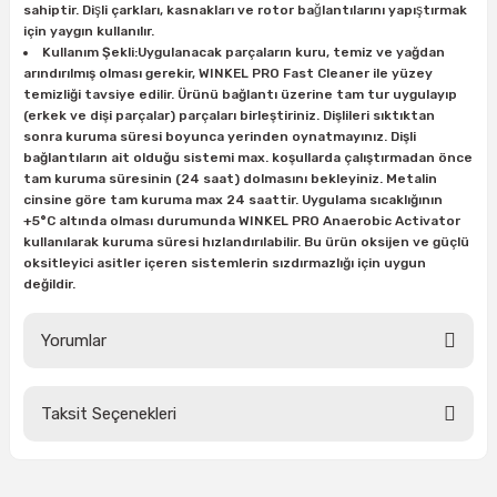
sahiptir. Dişli çarkları, kasnakları ve rotor bağlantılarını yapıştırmak
ları
rbün
Marangoz Tezgahları
için yaygın kullanılır.
Kullanım Şekli:Uygulanacak parçaların kuru, temiz ve yağdan
ra
e
Rende Çeşitleri
arındırılmış olması gerekir, WINKEL PRO Fast Cleaner ile yüzey
temizliği tavsiye edilir. Ürünü bağlantı üzerine tam tur uygulayıp
(erkek ve dişi parçalar) parçaları birleştiriniz. Dişlileri sıktıktan
e Mat
p Ucu
a
Taşlama İçin Ahşap Oyma Aparatları
sonra kuruma süresi boyunca yerinden oynatmayınız. Dişli
bağlantıların ait olduğu sistemi max. koşullarda çalıştırmadan önce
tam kuruma süresinin (24 saat) dolmasını bekleyiniz. Metalin
r
ap Ucu
Torna Bıçakları
cinsine göre tam kuruma max 24 saattir. Uygulama sıcaklığının
+5°C altında olması durumunda WINKEL PRO Anaerobic Activator
ski - Kargaburun
arları
kullanılarak kuruma süresi hızlandırılabilir. Bu ürün oksijen ve güçlü
oksitleyici asitler içeren sistemlerin sızdırmazlığı için uygun
değildir.
i
lmas Panç
Yorumlar
estere Ucu
ı
Taksit Seçenekleri
Bu ürüne ilk yorumu siz yapın!
kinası
Yorum Yaz