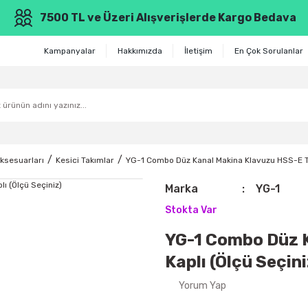
7500 TL ve Üzeri Alışverişlerde Kargo Bedava
Kampanyalar
Hakkımızda
İletişim
En Çok Sorulanlar
ksesuarları
Kesici Takımlar
YG-1 Combo Düz Kanal Makina Klavuzu HSS-E TIN
Marka
YG-1
Stokta Var
YG-1 Combo Düz 
Kaplı (Ölçü Seçini
Yorum Yap