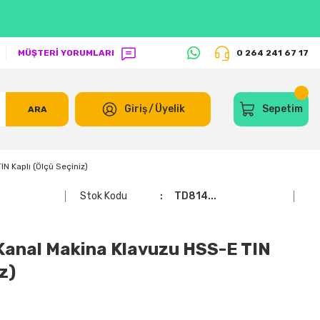
MÜŞTERİ YORUMLARI
0 264 241 67 17
Giriş
/
Üyelik
Sepetim
ARA
 Kaplı (Ölçü Seçiniz)
Stok Kodu
TD814...
Kanal Makina Klavuzu HSS-E TIN
z)