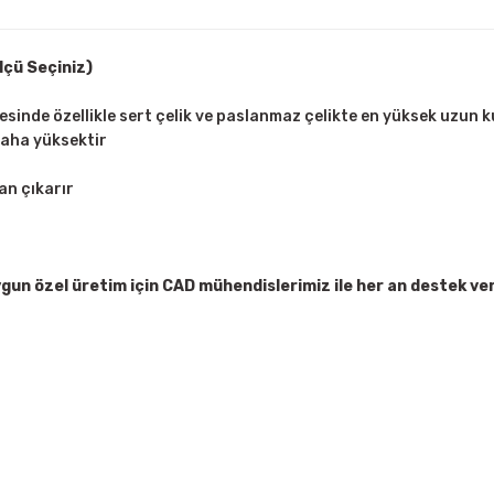
lçü Seçiniz)
inde özellikle sert çelik ve paslanmaz çelikte en yüksek uzun k
daha yüksektir
an çıkarır
un özel üretim için CAD mühendislerimiz ile her an destek ve