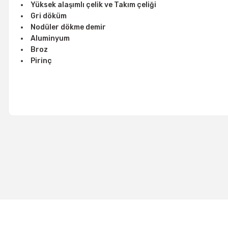
Yüksek alaşımlı çelik ve Takım çeliği
Gri döküm
Nodüler dökme demir
Aluminyum
Broz
Pirinç
%50
WINKEL WINCUT Delme Kesme Kılavuz Çekme Yağı 460 ml (1502
900,00 TL