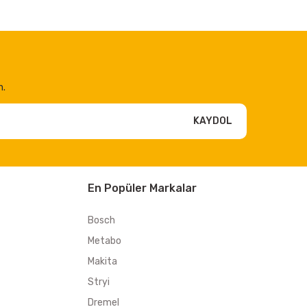
n.
KAYDOL
En Popüler Markalar
Bosch
Metabo
Makita
Stryi
Dremel