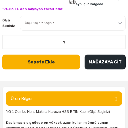
aynı gün kargoda
inası
şitleri
Makinası
ünleri
Maşalı Boru Anahtarı
Ahşap Yontma Bıçağı (Carving Knife)
Outdoor T-Shirt
*70,83 TL den başlayan taksitlerle!
Ölçü
kinası
 & Mastik
ı
inası
Yıldız Anahtar
Balon Zımpara
Seçiniz
tleri
a Taşı
akinası
Bileme Ekipmanları
tleri
İçin Keski Murçlar
 Tabancası
Diğer Marangoz Ürünleri
Sepete Ekle
MAĞAZAYA GİT
sı
si
ap Ucu
Japon Testereleri
ırını
rları
ı
Kaşık ve Kuksa Oyma Aletleri
 Kesici
a
kinası
uarları
Kutu Oymacılığı (Chip Carving)
Ürün Bilgisi
i
re
Marangoz Çekici ve Ahşap Tokmak
YG-1 Combo Helis Makina Klavuzu HSS-E TIN Kaplı (Ölçü Seçiniz)
leri
inası Bıçakları
inası
Marangoz Ölçü Aletleri
Kaplamasız dış gövde en yüksek uzun kullanım ömrü sunan