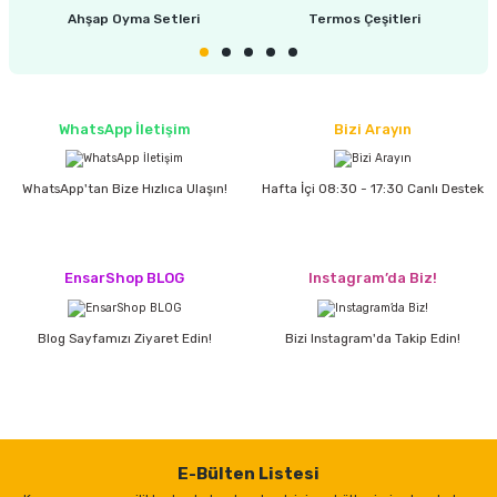
estere
Ahşap Oyma Setleri
Termos Çeşitleri
a
nası
WhatsApp İletişim
Bizi Arayın
ı
WhatsApp'tan Bize Hızlıca Ulaşın!
Hafta İçi 08:30 - 17:30 Canlı Destek
Çakma Makinası
EnsarShop BLOG
Instagram’da Biz!
sı
Blog Sayfamızı Ziyaret Edin!
Bizi Instagram'da Takip Edin!
E-Bülten Listesi