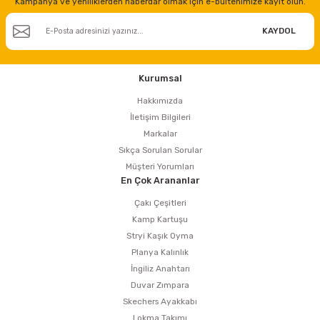
Kampanya ve yeniliklerden haberdar olmak için e-bültenimize kayıt olun.
KAYDOL
Kurumsal
Hakkımızda
İletişim Bilgileri
Markalar
Sıkça Sorulan Sorular
Müşteri Yorumları
En Çok Arananlar
Çakı Çeşitleri
Kamp Kartuşu
Stryi Kaşık Oyma
Planya Kalınlık
İngiliz Anahtarı
Duvar Zımpara
Skechers Ayakkabı
Lokma Takımı