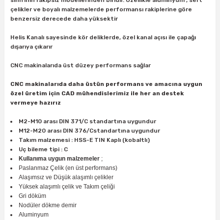
sınıfının rakipsiz modellerinden biridir. Özellikle aluminyum , sert
ları
rbün
Marangoz Tezgahları
çelikler ve boyalı malzemelerde performansı rakiplerine göre
benzersiz derecede daha yüksektir
ra
e
Rende Çeşitleri
Helis Kanalı sayesinde kör deliklerde, özel kanal açısı ile çapağı
dışarıya çıkarır
e Mat
p Ucu
a
Taşlama İçin Ahşap Oyma Aparatları
CNC makinalarıda üst düzey performans sağlar
r
ap Ucu
Torna Bıçakları
CNC makinalarıda daha üstün performans ve amacına uygun
özel üretim için CAD mühendislerimiz ile her an destek
vermeye hazırız
ski - Kargaburun
arları
M2-M10 arası DIN 371/C standartına uygundur
i
lmas Panç
M12-M20 arası DIN 376/Cstandartına uygundur
Takım malzemesi : HSS-E TIN Kaplı (kobaltlı)
Uç bileme tipi : C
estere Ucu
Kullanıma uygun malzemeler
;
Paslanmaz Çelik (en üst performans)
ı
Alaşımsız ve Düşük alaşımlı çelikler
Yüksek alaşımlı çelik ve Takım çeliği
Gri döküm
kinası
Nodüler dökme demir
Aluminyum