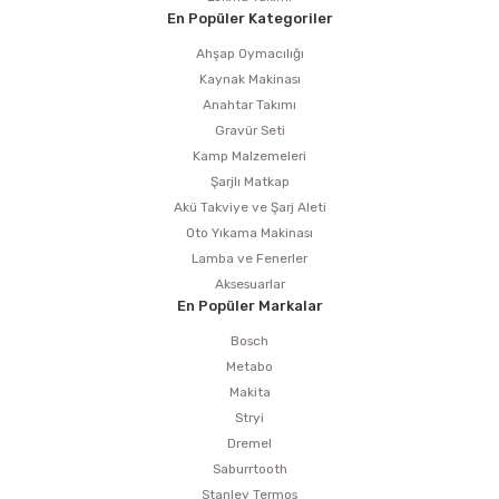
En Popüler Kategoriler
Ahşap Oymacılığı
Kaynak Makinası
Anahtar Takımı
Gravür Seti
Kamp Malzemeleri
Şarjlı Matkap
Akü Takviye ve Şarj Aleti
Oto Yıkama Makinası
Lamba ve Fenerler
Aksesuarlar
En Popüler Markalar
Bosch
Metabo
Makita
Stryi
Dremel
Saburrtooth
Stanley Termos