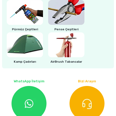
estere
a
nası
Pürmüz Çeşitleri
Pense Çeşitleri
ı
Kamp Çadırları
AirBrush Tabancalar
Çakma Makinası
sı
WhatsApp İletişim
Bizi Arayın