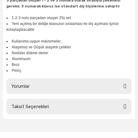
3 parçadan oluşan 1 - 2 ve 3 numara olarak sırasıyla çekilmesi
ları
rbün
Marangoz Tezgahları
gerekir. 3 numaralı klavuz ise standart diş ölçülerine sahiptir
1-2-3 nolu parçadan oluşan 3'lü set
ra
e
Rende Çeşitleri
Yeni açılmış bir deliğe klavuzun sıralaması ile diş açılması işinizi
kolaylaştıracaktır
e Mat
p Ucu
a
Taşlama İçin Ahşap Oyma Aparatları
Kullanıma uygun malzemeler ;
Alaşımsız ve Düşük alaşımlı çelikler
r
ap Ucu
Torna Bıçakları
Nodüler dökme demir
Aluminyum
Broz
ski - Kargaburun
arları
Pirinç
i
lmas Panç
Yorumlar
estere Ucu
Taksit Seçenekleri
Bu ürüne ilk yorumu siz yapın!
ı
kinası
Yorum Yaz