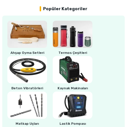
Popüler Kategoriler
ri
inası
sı Tabanı
ancası
Ahşap Oyma Setleri
Termos Çeşitleri
sı
lı-Zemin Yıkama
Beton Vibratörleri
Kaynak Makinaları
i
Matkap Uçları
Lastik Pompası