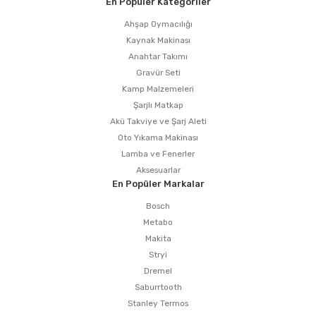
En Popüler Kategoriler
Ahşap Oymacılığı
Kaynak Makinası
Anahtar Takımı
Gravür Seti
Kamp Malzemeleri
Şarjlı Matkap
Akü Takviye ve Şarj Aleti
Oto Yıkama Makinası
Lamba ve Fenerler
Aksesuarlar
En Popüler Markalar
Bosch
Metabo
Makita
Stryi
Dremel
Saburrtooth
Stanley Termos