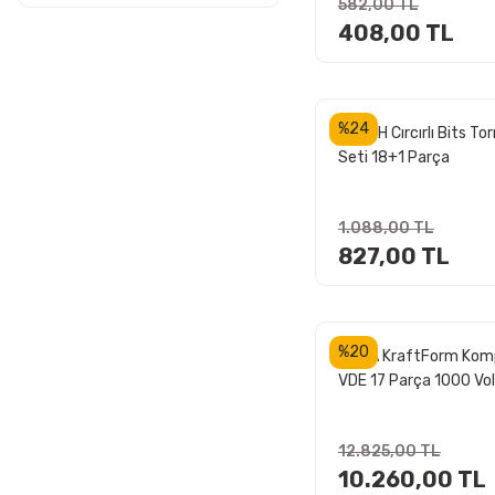
1001 TL - 1500 TL (13)
582,00 TL
408,00 TL
1501 TL - 2000 TL (9)
2001 TL - 2500 TL (2)
2501 TL - 5000 TL (20)
%24
BOSCH Cırcırlı Bits To
Seti 18+1 Parça
5000 TL ve üzeri (12)
1.088,00 TL
827,00 TL
%20
WERA KraftForm Kom
VDE 17 Parça 1000 Vo
İzoleli Tornavida Takı
(05006612001)
12.825,00 TL
10.260,00 TL