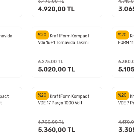
6.470,00 TL
4.715,
4.920,00 TL
3.06
%20
%20
rnavida
WERA KraftForm Kompact
WERA K
Vde 16+1 Tornavida Takımı
FORM 11
Ekstra İnce (05006608001)
Takımı
6.275,00 TL
6.380,
5.020,00 TL
5.10
%20
%20
pact
WERA KraftForm Kompact
WERA K
lt
VDE 17 Parça 1000 Volt
VDE 7 Pa
mı
İzoleli Tornavida Takımı
Tornavi
(05006611001)
(05006
6.700,00 TL
4.130,
5.360,00 TL
3.30