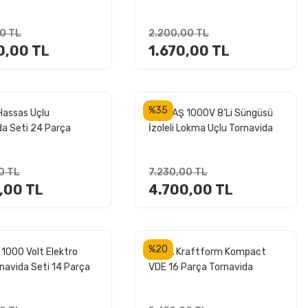
 (1600A02Z9L)
(1600A039J4)
00 TL
2.200,00 TL
0,00 TL
1.670,00 TL
%35
assas Uçlu
İZELTAŞ 1000V 8'Li Süngüsü
da Seti 24 Parça
İzoleli Lokma Uçlu Tornavida
039HT)
Takımı (4773 00 8108)
0 TL
7.230,00 TL
5,00 TL
4.700,00 TL
%20
 1000 Volt Elektro
WERA Kraftform Kompact
navida Seti 14 Parça
VDE 16 Parça Tornavida
005342)
Takımı (05006607001)