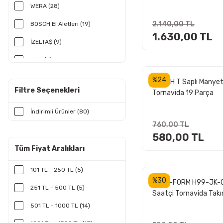
WERA (28)
2.140,00 TL
BOSCH El Aletleri (19)
1.630,00 TL
İZELTAŞ (9)
ROX (5)
NAREX (4)
%24
BOSCH T Saplı Manyet
Filtre Seçenekleri
Tornavida 19 Parça
CETA-FORM (3)
(1600A039J3)
İndirimli Ürünler (80)
NEXON X (3)
760,00 TL
Workpro (3)
580,00 TL
Tüm Fiyat Aralıkları
NEXON (2)
ROX Wood (2)
101 TL - 250 TL (5)
%30
CETA-FORM H99-JK-
PROXXON (1)
251 TL - 500 TL (5)
Saatçi Tornavida Takı
Parça
501 TL - 1000 TL (14)