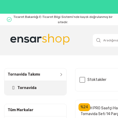
Ticaret Bakanlığı E-Ticaret Bilgi Sistemi'nde kaydı doğrulanmış bir
sitedir.
Tornavida Takımı
Stoktakiler
Tornavida
%24
BOSCH PRO Saatçi Ha
Tüm Markalar
Tornavida Seti 14 Par