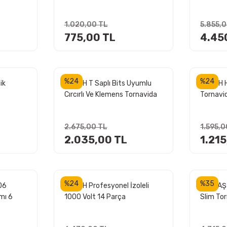
Standlı
1.020,00 TL
5.855,
775,00 TL
4.45
%24
%24
ik
BOSCH T Saplı Bits Uyumlu
BOSCH H
Cırcırlı Ve Klemens Tornavida
Tornavi
Seti 31 Parça (1600A039HX)
(1600A
2.675,00 TL
1.595,0
2.035,00 TL
1.21
%24
%35
06
BOSCH Profesyonel İzoleli
İZELTAŞ
mı 6
1000 Volt 14 Parça
Slim Tor
Tornavida Seti
(14000
(1600A02NF9)