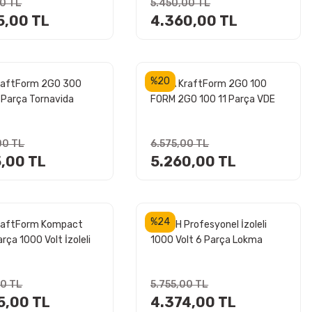
00 TL
5.450,00 TL
5,00 TL
4.360,00 TL
%20
raftForm 2GO 300
WERA KraftForm 2GO 100
 Parça Tornavida
FORM 2GO 100 11 Parça VDE
1000 Volt İzoleli Tornavida
Takımı
00 TL
6.575,00 TL
5,00 TL
5.260,00 TL
%24
raftForm Kompact
BOSCH Profesyonel İzoleli
rça 1000 Volt İzoleli
1000 Volt 6 Parça Lokma
da Takımı
Tornavida Takımı
600001)
(1600A02NF3)
00 TL
5.755,00 TL
5,00 TL
4.374,00 TL