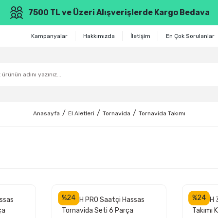
7500 TL ve Üzeri Alışverişlerde Kargo Bedava
Kampanyalar
Hakkımızda
İletişim
En Çok Sorulanlar
Anasayfa
El Aletleri
Tornavida
Tornavida Takımı
%24
%24
ssas
BOSCH PRO Saatçi Hassas
BOSCH 3
ça
Tornavida Seti 6 Parça
Takımı 