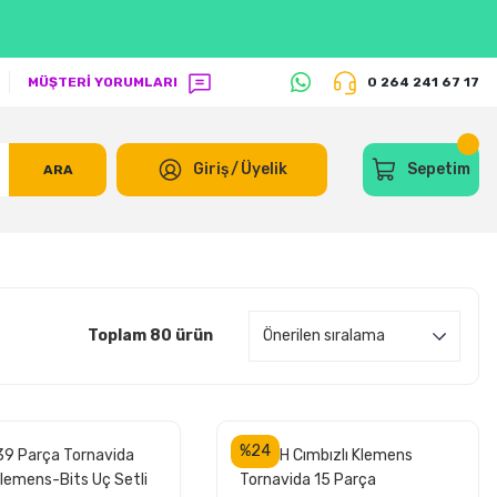
MÜŞTERİ YORUMLARI
0 264 241 67 17
Giriş
/
Üyelik
Sepetim
ARA
Toplam 80 ürün
%24
9 Parça Tornavida
BOSCH Cımbızlı Klemens
Klemens-Bits Uç Setli
Tornavida 15 Parça