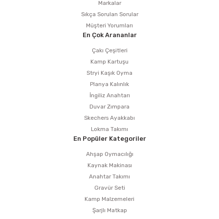
Markalar
Sıkça Sorulan Sorular
Müşteri Yorumları
ri
inası
En Çok Arananlar
Çakı Çeşitleri
sı Tabanı
Kamp Kartuşu
Stryi Kaşık Oyma
ancası
Planya Kalınlık
İngiliz Anahtarı
sı
Duvar Zımpara
Skechers Ayakkabı
Lokma Takımı
En Popüler Kategoriler
lı-Zemin Yıkama
Ahşap Oymacılığı
Kaynak Makinası
Anahtar Takımı
Gravür Seti
i
Kamp Malzemeleri
Şarjlı Matkap