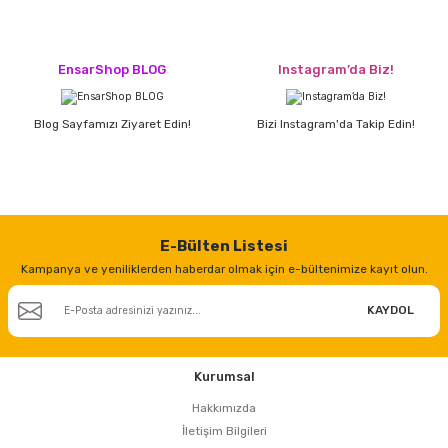
ları
rbün
Marangoz Tezgahları
ra
e
Rende Çeşitleri
EnsarShop BLOG
Instagram’da Biz!
e Mat
p Ucu
a
Taşlama İçin Ahşap Oyma Aparatları
Blog Sayfamızı Ziyaret Edin!
Bizi Instagram'da Takip Edin!
r
ap Ucu
Torna Bıçakları
ski - Kargaburun
arları
E-Bülten Listesi
i
lmas Panç
Kampanya ve yeniliklerden haberdar olmak için e-bültenimize kayıt olun.
estere Ucu
KAYDOL
ı
Kurumsal
Hakkımızda
kinası
İletişim Bilgileri