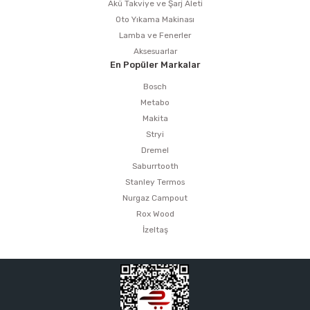
estere
Akü Takviye ve Şarj Aleti
Oto Yıkama Makinası
Lamba ve Fenerler
a
Aksesuarlar
En Popüler Markalar
nası
Bosch
Metabo
ı
Makita
Stryi
Dremel
Saburrtooth
Çakma Makinası
Stanley Termos
Nurgaz Campout
sı
Rox Wood
İzeltaş